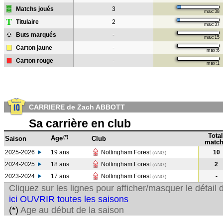
Matchs joués
3
max:38
T
Titulaire
2
max:37
Buts marqués
-
max:15
Carton jaune
-
max:6
Carton rouge
-
max:1
CARRIERE de Zach ABBOTT
Sa carrière en club
Total
(*)
Age
Saison
Club
match
2025-2026
19 ans
Nottingham Forest
10
(ANG)
2024-2025
18 ans
Nottingham Forest
2
(ANG
)
2023-2024
17 ans
Nottingham Forest
-
(ANG
)
Cliquez sur les lignes pour afficher/masquer le détai
ici OUVRIR toutes les saisons
(*)
Age au début de la saison