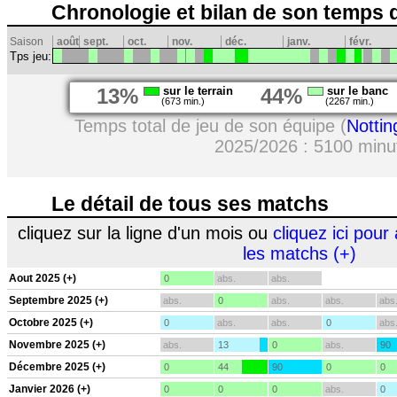
Chronologie et bilan de son temps 
Saison
août
sept.
oct.
nov.
déc.
janv.
févr.
Tps jeu:
13%
sur le terrain
44%
sur le banc
(673 min.)
(2267 min.)
Temps total de jeu de son équipe (
Notti
2025/2026 : 5100 minu
Le détail de tous ses matchs
cliquez sur la ligne d'un mois ou
cliquez ici pour 
les matchs (+)
Aout 2025 (+)
0
abs.
abs.
Septembre 2025 (+)
abs.
0
abs.
abs.
abs
Octobre 2025 (+)
0
abs.
abs.
0
abs
Novembre 2025 (+)
abs.
13
0
abs.
90
Décembre 2025 (+)
0
44
90
0
0
Janvier 2026 (+)
0
0
0
abs.
0