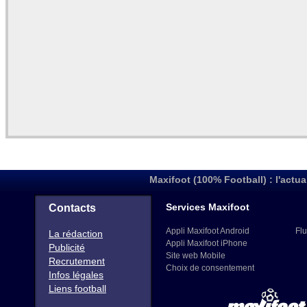
Maxifoot (100% Football) : l'actua
Services Maxifoot
Contacts
Appli Maxifoot Android
Flu
La rédaction
Appli Maxifoot iPhone
Publicité
Site web Mobile
Recrutement
Choix de consentement
Infos légales
Liens football