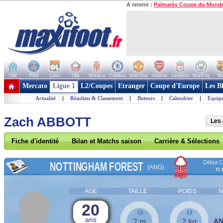
A retenir :
Palmarès Coupe du Mond
OM
PSG
Lyon
Lille
Monaco
Chelsea
Man Utd
Arsenal
Liverpool
ManCity
Ba
+ de clubs
Mercato
Ligue 1
L2/Coupes
Etranger
Coupe d'Europe
Les B
Actualité
|
Résultats & Classement
|
Buteurs
|
Calendrier
|
Equipe
Zach ABBOTT
Les 
Fiche d'identité
Bilan et Matchs saison
Carrière & Sélections
Début Co
NOTTINGHAM FOREST
(ANG)
n.
AGE
TAILLE
POIDS
N
20
ans
? m
? kg
A