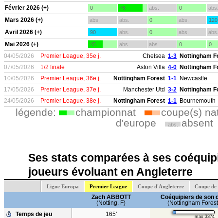
Février 2026 (+)
0
76
abs.
0
abs
Mars 2026 (+)
abs.
abs.
0
abs.
120
Avril 2026 (+)
90
abs.
0
abs.
abs
Mai 2026 (+)
45
abs.
abs.
0
0
04/05/2026
Premier League, 35e j.
Chelsea
1-3
Nottingham F
07/05/2026
1/2 finale
Aston Villa
4-0
Nottingham F
10/05/2026
Premier League, 36e j.
Nottingham Forest
1-1
Newcastle
17/05/2026
Premier League, 37e j.
Manchester Utd
3-2
Nottingham F
24/05/2026
Premier League, 38e j.
Nottingham Forest
1-1
Bournemouth
légende:
championnat
coupe(s) na
d'europe
absent
abs.
Ses stats comparées à ses coéquipi
joueurs évoluant en Angleterre
Ligue Europa
Premier League
Coupe d'Angleterre
Coupe de 
Zach ABBOTT
Coéquipiers de son 
(Notting. F)
(Nottingham Forest
Temps de jeu
165'
max:3374