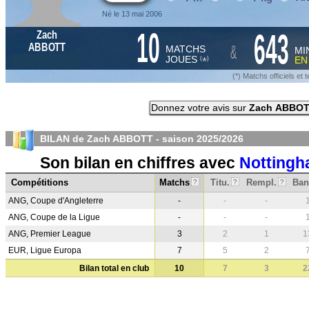
Né le 13 mai 2006
10
643
Zach
&
ABBOTT
MATCHS
MI
JOUES
E
*
(
)
(*) Matchs officiels e
Donnez votre avis sur
Zach ABBO
BILAN de Zach ABBOTT - saison
2025/2026
Son bilan en chiffres avec
Nottingh
Compétitions
Matchs
Titu.
Rempl.
Ban
?
?
?
ANG, Coupe d'Angleterre
-
-
-
ANG, Coupe de la Ligue
-
-
-
ANG, Premier League
3
2
1
1
EUR, Ligue Europa
7
5
2
Bilan total en club
10
7
3
2