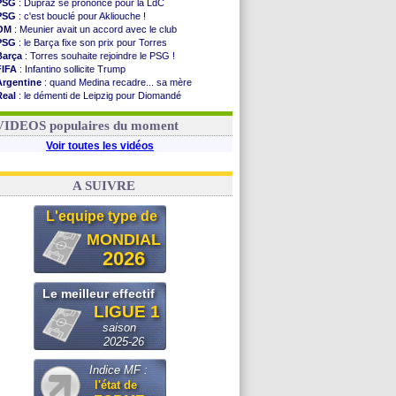
PSG
: Dupraz se prononce pour la LdC
PSG
: c'est bouclé pour Akliouche !
OM
: Meunier avait un accord avec le club
PSG
: le Barça fixe son prix pour Torres
Barça
: Torres souhaite rejoindre le PSG !
FIFA
: Infantino sollicite Trump
Argentine
: quand Medina recadre... sa mère
Real
: le démenti de Leipzig pour Diomandé
OM
: Paixão attire un 2e club anglais
FIFA
: le conseiller d'Infantino démissionne !
VIDEOS populaires du moment
Voir toutes les vidéos
A SUIVRE
L'equipe type de
MONDIAL
2026
Le meilleur effectif
LIGUE 1
saison
2025-26
Indice MF :
l'état de