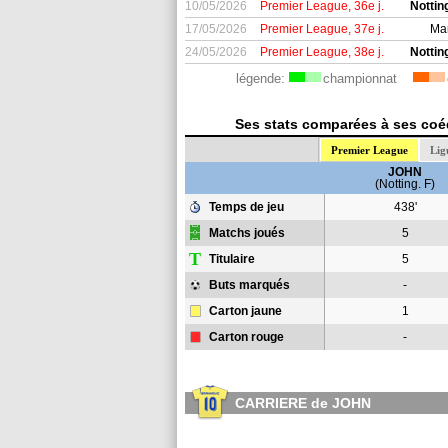
10/05/2026
Premier League, 36e j.
Nottin
17/05/2026
Premier League, 37e j.
Ma
24/05/2026
Premier League, 38e j.
Nottin
légende:
championnat
Ses stats comparées à ses coéq
Premier League
Lig
JOHN
(Notting. F)
Temps de jeu
438'
Matchs joués
5
T
Titulaire
5
Buts marqués
-
Carton jaune
1
Carton rouge
-
CARRIERE de JOHN