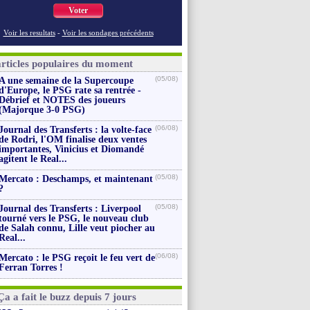
Voter
Voir les resultats
-
Voir les sondages précédents
articles populaires du moment
(05/08)
A une semaine de la Supercoupe
d'Europe, le PSG rate sa rentrée -
Débrief et NOTES des joueurs
(Majorque 3-0 PSG)
(06/08)
Journal des Transferts : la volte-face
de Rodri, l'OM finalise deux ventes
importantes, Vinicius et Diomandé
agitent le Real...
(05/08)
Mercato : Deschamps, et maintenant
?
(05/08)
Journal des Transferts : Liverpool
tourné vers le PSG, le nouveau club
de Salah connu, Lille veut piocher au
Real...
(06/08)
Mercato : le PSG reçoit le feu vert de
Ferran Torres !
Ça a fait le buzz depuis 7 jours