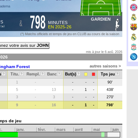
Diadema
798
GARDIEN
&
HS
MINUTES
S
EN
2025-26
*
(
)
(*) Matchs officiels et temps de jeu en CLUB au cours de la saison
nez votre avis sur
JOHN
mis à jour le 6 aoû. 2026
2026
autres saisons >
ingham Forest
s
Titu.
Rempl.
Banc
But(s)
Tps jeu
?
?
?
?
?
?
1
-
-
-
-
-
90'
5
-
13
-
1
-
438'
3
-
3
-
-
-
270'
9
-
16
-
1
-
798'
mps de jeu
c.
janv.
févr.
mars
avril
mai
juin