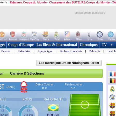
etenir :
Palmarès Coupe du Monde
-
Classement des BUTEURS Coupe du Monde
-
TA
emplacement publicitaire
n Utd
Arsenal
Liverpool
ManCity
Barca
Real
Atletico
Milan
Juve
Inter
Naples
ger
Coupe d'Europe
Les Bleus & International
Chroniques
TV
+
Buteurs
|
Calendrier
|
Equipe type
|
Tableau Transferts
|
Palmarès
|
Les Cl
Les autres joueurs de Nottingham Forest
son
Carrière & Sélections
Début Contrat :
Fin de contrat :
ST
(ANG)
n.c.
n.c.
ILLE
POIDS
NATIONALITE
82%
61%
,92 m
79 kg
BRESIL