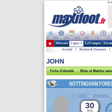
A r
OM
PSG
Lyon
Lille
Monaco
Chelsea
Ma
+ de clubs
Mercato
Ligue 1
L2/Coupes
Etran
Actualité
|
Résultats & Classement
|
JOHN
Fiche d'identité
Bilan et Matchs sai
NOTTINGHAM FORE
AGE
TA
30
ans
1