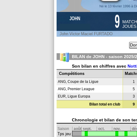
Né le 13 février 1996 à 
9
JOHN
MATC
JOUE
John Victor Maciel FURTADO
Don
BILAN de JOHN - saison
2025/
Son bilan en chiffres avec
Nott
Compétitions
Match
ANG, Coupe de la Ligue
1
ANG, Premier League
5
EUR, Ligue Europa
3
Bilan total en club
9
Chronologie et bilan de son te
Saison
août
sept.
oct.
nov.
dé
Tps jeu: