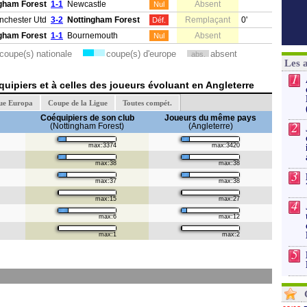
gham Forest
1-1
Newcastle
Absent
Nul
nchester Utd
3-2
Nottingham Forest
Remplaçant
0'
Déf.
gham Forest
1-1
Bournemouth
Absent
Nul
coupe(s) nationale
coupe(s) d'europe
absent
abs.
Les 
1
uipiers et à celles des joueurs évoluant en Angleterre
ue Europa
Coupe de la Ligue
Toutes compét.
Coéquipiers de son club
Joueurs du même pays
2
(Nottingham Forest)
(Angleterre)
max:3374
max:3420
max:38
max:38
3
max:37
max:38
max:15
max:27
4
max:6
max:12
max:1
max:2
5