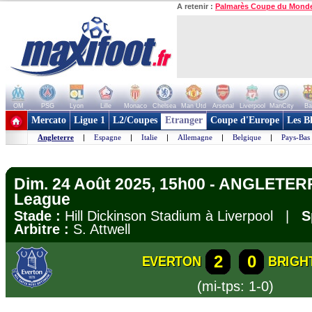
A retenir :
Palmarès Coupe du Mond
OM
PSG
Lyon
Lille
Monaco
Chelsea
Man Utd
Arsenal
Liverpool
ManCity
Ba
+ de clubs
Mercato
Ligue 1
L2/Coupes
Etranger
Coupe d'Europe
Les B
Angleterre
|
Espagne
|
Italie
|
Allemagne
|
Belgique
|
Pays-Bas
Dim. 24 Août 2025, 15h00 - ANGLETERR
League
Stade :
Hill Dickinson Stadium à Liverpool |
S
Arbitre :
S. Attwell
2
0
EVERTON
BRIGH
(mi-tps: 1-0)