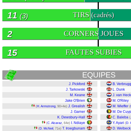
11
TIRS
(cadrés)
(3)
2
CORNERS JOUES
15
FAUTES SUBIES
EQUIPES
J. Pickford
B. Verbrug
J. Tarkowski
L. Dunk
M. Keane
J. van Hec
Jake O'Brien
M. O'Riley
J. Grealish
M. Wieffer
(
H. Armstrong
, 90+4e)
(
J. Garner
M. De Cuyp
K. Dewsbury-Hall
C. Baleba
(
I. Ndiaye
Y. Ayari
(
C. Alcaraz
, 64e)
(
D.
T. Iroegbunam
D. Welbeck
(
D. McNeil
, 71e)