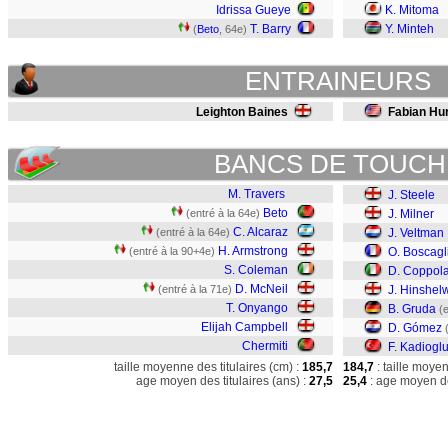
Idrissa Gueye
K. Mitoma
T. Barry
Y. Minteh
(
Beto
, 64e)
ENTRAINEURS
Leighton Baines
Fabian Hur
BANCS DE TOUCH
M. Travers
J. Steele
Beto
(entré à la 64e)
J. Milner
C. Alcaraz
(entré à la 64e)
J. Veltman
H. Armstrong
(entré à la 90+4e)
O. Boscagl
S. Coleman
D. Coppol
D. McNeil
(entré à la 71e)
J. Hinshel
T. Onyango
B. Gruda
(
Elijah Campbell
D. Gómez
Chermiti
F. Kadiogl
taille moyenne des titulaires (cm) :
185,7
184,7
: taille moye
age moyen des titulaires (ans) :
27,5
25,4
: age moyen de