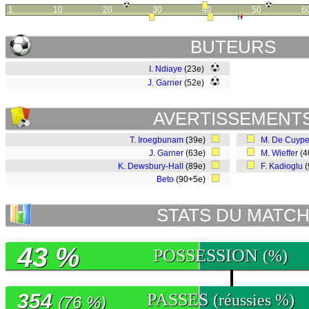
1
10
20
30
40
50
6
BUTEURS
I. Ndiaye
(23e)
J. Garner
(52e)
AVERTISSEMENT
T. Iroegbunam
(39e)
M. De Cuype
J. Garner
(63e)
M. Wieffer
(4
K. Dewsbury-Hall
(89e)
F. Kadioglu
(
Beto
(90+5e)
STATS DU MATC
43 %
POSSESSION
(%)
354
PASSES
(réussies %)
(76 %)