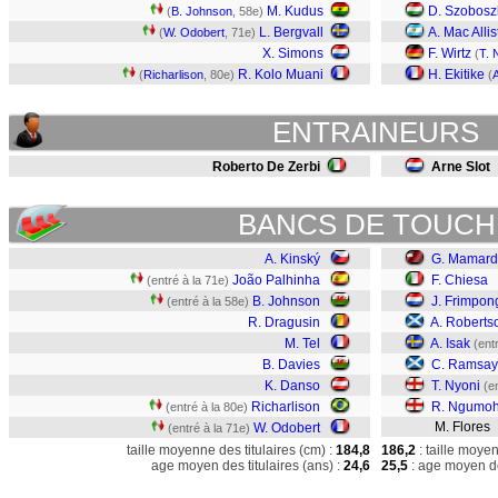
M. Kudus
D. Szobosz
(
B. Johnson
, 58e)
L. Bergvall
A. Mac Allis
(
W. Odobert
, 71e)
X. Simons
F. Wirtz
(
T. 
R. Kolo Muani
H. Ekitike
(
Richarlison
, 80e)
(
ENTRAINEURS
Roberto De Zerbi
Arne Slot
BANCS DE TOUCH
A. Kinský
G. Mamarda
João Palhinha
F. Chiesa
(entré à la 71e)
B. Johnson
J. Frimpon
(entré à la 58e)
R. Dragusin
A. Roberts
M. Tel
A. Isak
(ent
B. Davies
C. Ramsay
K. Danso
T. Nyoni
(e
Richarlison
R. Ngumo
(entré à la 80e)
M. Flores
W. Odobert
(entré à la 71e)
taille moyenne des titulaires (cm) :
184,8
186,2
: taille moye
age moyen des titulaires (ans) :
24,6
25,5
: age moyen de