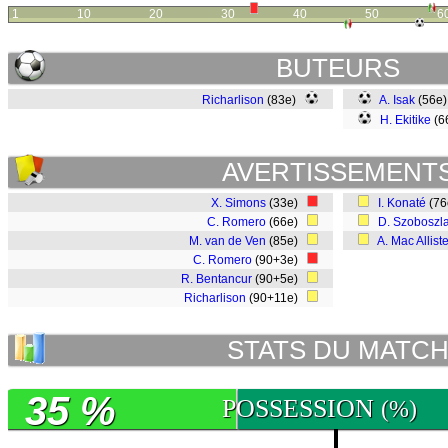
1
10
20
30
40
50
6
BUTEURS
Richarlison
(83e)
A. Isak
(56e
H. Ekitike
(6
AVERTISSEMENT
X. Simons
(33e)
I. Konaté
(7
C. Romero
(66e)
D. Szoboszla
M. van de Ven
(85e)
A. Mac Alliste
C. Romero
(90+3e)
R. Bentancur
(90+5e)
Richarlison
(90+11e)
STATS DU MATC
35 %
POSSESSION
(%)