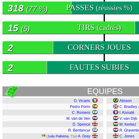
318
PASSES
(réussies %)
(77 %)
15
TIRS
(cadrés)
(5)
2
CORNERS JOUES
2
FAUTES SUBIES
EQUIPES
G. Vicario
Alisson
Pedro Porro
C. Bradley
C. Romero
I. Konaté
M. van de Ven
V. van Dijk
D. Spence
M. Kerkez
R. Bentancur
R. Gravenb
A. Gray
C. Jones
(
João Palhinha
, 71e)