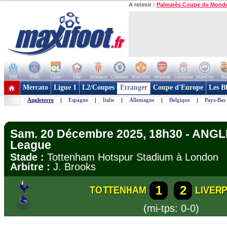
A retenir :
Palmarès Coupe du Mond
OM
PSG
Lyon
Lille
Monaco
Chelsea
Man Utd
Arsenal
Liverpool
ManCity
Ba
+ de clubs
Mercato
Ligue 1
L2/Coupes
Etranger
Coupe d'Europe
Les B
Angleterre
|
Espagne
|
Italie
|
Allemagne
|
Belgique
|
Pays-Bas
Sam. 20 Décembre 2025, 18h30 - ANGL
League
Stade :
Tottenham Hotspur Stadium à Londo
Arbitre :
J. Brooks
1
2
TOTTENHAM
LIVER
(mi-tps: 0-0)