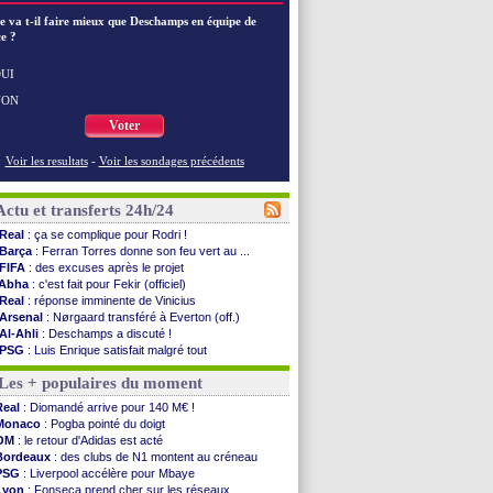
e va t-il faire mieux que Deschamps en équipe de
e ?
UI
NON
Voter
Voir les resultats
-
Voir les sondages précédents
Actu et transferts 24h/24
Real
: ça se complique pour Rodri !
Barça
: Ferran Torres donne son feu vert au ...
FIFA
: des excuses après le projet
Abha
: c'est fait pour Fekir (officiel)
Real
: réponse imminente de Vinicius
Arsenal
: Nørgaard transféré à Everton (off.)
Al-Ahli
: Deschamps a discuté !
PSG
: Luis Enrique satisfait malgré tout
Monaco
: Pogba pointé du doigt
Les + populaires du moment
Rennes
: Zabiri n'est pas fan de la L1
Rennes
: une offre de Fulham pour Aït Boudlal
Real
: Diomandé arrive pour 140 M€ !
VIDEO
: Thomasson et Cresswell réconciliés
Monaco
: Pogba pointé du doigt
Dunkerque
: Nzonzi avait des pistes en L1
OM
: le retour d'Adidas est acté
Lyon
: Mangala sur le départ
Bordeaux
: des clubs de N1 montent au créneau
Amical
: Arsenal s'incline face au Real Betis
PSG
: Liverpool accélère pour Mbaye
Amical
: lourde défaite pour le PSG
Lyon
: Fonseca prend cher sur les réseaux