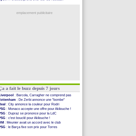
Man City
: Maresca flou pour Reijnders
Trabzonspor
: une annonce pour Salah !
LdC
: Fenerbahçe prend une belle option
EdF
: Infantino complimente Mbappé
Al-Diriyah
: Mbemba arrive libre (officiel)
emplacement publicitaire
Atletico
: le plan d'Alvarez à son retour
Amical
: premier succès pour Brest
VIDEO
: le joli but de Greenwood avec le Fener !
CdM 2030
: une promesse d'Infantino au Maroc ...
PSG
: la compo pour le premier match amical
Voir les brèves précédentes
Ça a fait le buzz depuis 7 jours
Liverpool
: Barcola, Carragher ne comprend pas
Tottenham
: De Zerbi annonce une "bombe"
Real
: City annonce la couleur pour Rodri
PSG
: Monaco accepte une offre pour Akliouche !
PSG
: Dupraz se prononce pour la LdC
PSG
: c'est bouclé pour Akliouche !
OM
: Meunier avait un accord avec le club
PSG
: le Barça fixe son prix pour Torres
Barça
: Torres souhaite rejoindre le PSG !