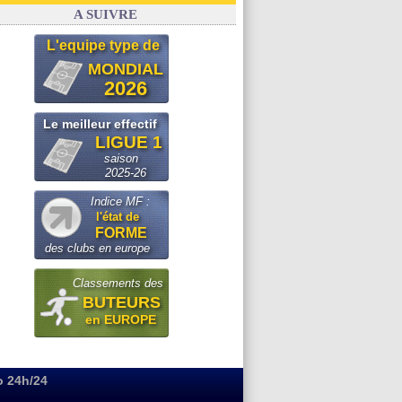
FIFA
: Infantino sollicite Trump
A SUIVRE
L'equipe type de
MONDIAL
2026
Le meilleur effectif
LIGUE 1
saison
2025-26
Indice MF :
l'état de
FORME
des clubs en europe
Classements des
BUTEURS
en EUROPE
o 24h/24