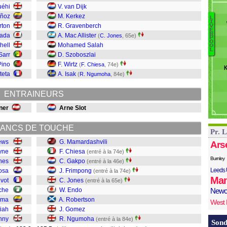
uéhi
V. van Dijk
H
uñoz
M. Kerkez
Cl
L
I
rton
R. Gravenberch
M
V
E
N
R
ada
A. Mac Allister
(
C. Jones
, 65e)
P
G
O
chell
Mohamed Salah
O
L
R
 Sarr
D. Szoboszlai
E
Pino
F. Wirtz
(
F. Chiesa
, 74e)
K
J
teta
A. Isak
(
R. Ngumoha
, 84e)
F
G
ENTRAINEURS
C
M
ner
Arne Slot
ANCS DE TOUCHE
Pr. 
ews
G. Mamardashvili
Ars
yne
F. Chiesa
(entré à la 74e)
Burnley
hes
C. Gakpo
(entré à la 46e)
Leeds 
osa
J. Frimpong
(entré à la 74e)
Man
vot
C. Jones
(entré à la 65e)
che
W. Endo
Newc
rma
A. Robertson
West
tiah
J. Gomez
nny
R. Ngumoha
(entré à la 84e)
Sond