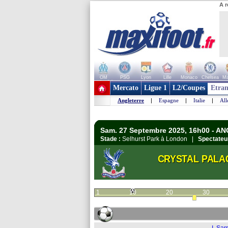
A r
OM
PSG
Lyon
Lille
Monaco
Chelsea
Ma
+ de clubs
Mercato
Ligue 1
L2/Coupes
Etran
Angleterre
|
Espagne
|
Italie
|
Al
Sam. 27 Septembre 2025, 16h00 - A
Stade :
Selhurst Park à London |
Spectateu
CRYSTAL PALA
1
10
20
30