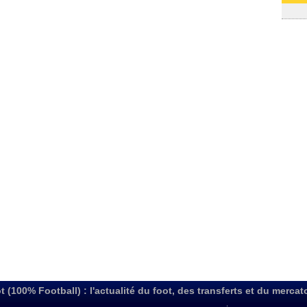
03/08
t (100% Football) : l'actualité du foot, des transferts et du mercat