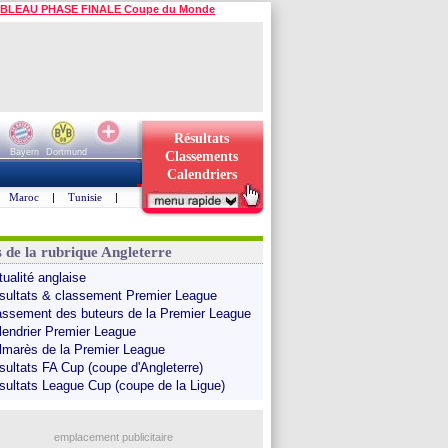
BLEAU PHASE FINALE Coupe du Monde
Résultats
Bayern
Dortmund
Classements
Calendriers
Maroc
|
Tunisie
|
s de la rubrique Angleterre
tualité anglaise
sultats & classement Premier League
assement des buteurs de la Premier League
lendrier Premier League
lmarès de la Premier League
sultats FA Cup (coupe d'Angleterre)
sultats League Cup (coupe de la Ligue)
emplacement publicitaire