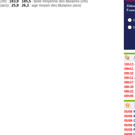
(cm) :
183,9
185,5
: taille moyenne des titulaires (cm)
(ans) :
25,9
26,3
: age moyen des titulaires (ans)
Zidan
Franc
O
10h13
09h51
09h32
09h11
08h57
08h39
08h22
00h06
05/08
05/08
05/08
05/08
05/08
05/08
05/08
05/08
05/08
05/08
05/08
05/08
05/08
04/08