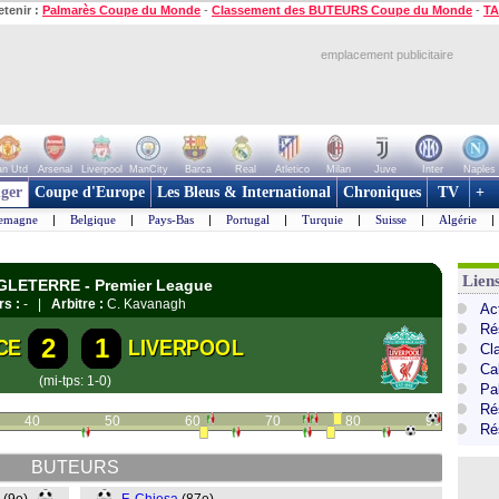
etenir :
Palmarès Coupe du Monde
-
Classement des BUTEURS Coupe du Monde
-
TA
emplacement publicitaire
n Utd
Arsenal
Liverpool
ManCity
Barca
Real
Atletico
Milan
Juve
Inter
Naples
ger
Coupe d'Europe
Les Bleus & International
Chroniques
TV
+
lemagne
|
Belgique
|
Pays-Bas
|
Portugal
|
Turquie
|
Suisse
|
Algérie
|
Lien
NGLETERRE - Premier League
rs :
- |
Arbitre :
C. Kavanagh
Ac
Ré
2
1
CE
LIVERPOOL
Cl
Ca
(mi-tps: 1-0)
Pa
Ré
40
50
60
70
80
90
Ré
BUTEURS