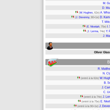
M. G
D. M
A. Wha
(
W. Hughes
, 62e)
D. Kam
(
J. Devenny
, 90+1e)
T. Mit
I.
(
E. Nketiah
, 75e)
Y. 
(
J. Lerma
, 74e)
J. Ma
Oliver Glas
B
R. Matth
N. Cl
W. Hug
(entré à la 62e)
B. S
J. Can
C. U
J. Le
(entré à la 74e)
E. Nke
(entré à la 75e)
J. Deve
(entré à la 90+1e)