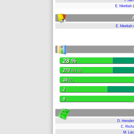
I. Sarr
E. Nketiah
E. Nketiah
28 %
270
(65 %)
16
(7)
2
8
D. Hende
C. Rich
M. Lac