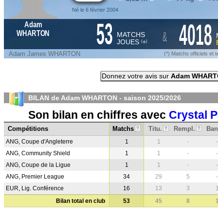
Né le 6 février 2004
53
4018
Adam
&
WHARTON
MATCHS
JOUES
*
(
)
Adam James WHARTON
(*) Matchs officiels e
Donnez votre avis sur
Adam WHART
BILAN de Adam WHARTON - saison
2025/2026
Son bilan en chiffres avec
Crystal 
Compétitions
Matchs
Titu.
Rempl.
Ban
?
?
?
ANG, Coupe d'Angleterre
1
1
-
-
ANG, Community Shield
1
1
-
-
ANG, Coupe de la Ligue
1
1
-
-
ANG, Premier League
34
29
5
-
EUR, Lig. Conférence
16
13
3
Bilan total en club
53
45
8