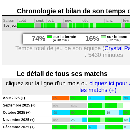
Chronologie et bilan de son temps 
Saison
août
sept.
oct.
nov.
déc.
janv.
févr
Tps jeu:
74%
sur le terrain
16%
sur le banc
(4018 min.)
(872 min.)
Temps total de jeu de son équipe (
Crystal P
: 5430 minutes
Le détail de tous ses matchs
cliquez sur la ligne d'un mois ou
cliquez ici pour 
les matchs (+)
Aout 2025 (+)
85
90
90
82
90
Septembre 2025 (+)
abs.
abs.
75
62
Octobre 2025 (+)
90
90
90
19
90
Novembre 2025 (+)
abs.
25
66
90
59
Décembre 2025 (+)
76
90
46
90
0