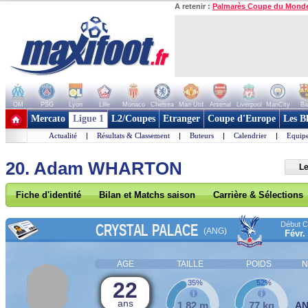
A retenir :
Palmarès Coupe du Mond
OM
PSG
Lyon
Lille
Monaco
Chelsea
Man Utd
Arsenal
Liverpool
ManCity
Ba
+ de clubs
Mercato
Ligue 1
L2/Coupes
Etranger
Coupe d'Europe
Les B
Actualité
|
Résultats & Classement
|
Buteurs
|
Calendrier
|
Equipe
20. Adam WHARTON
Le
Fiche d'identité
Bilan et Matchs saison
Carrière & Sélections
Début Co
CRYSTAL PALACE
(ANG)
Févr.
AGE
TAILLE
POIDS
N
22
35%
52%
ans
1,82 m
77 kg
A