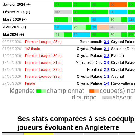
Janvier 2026 (+)
90
87
90
90
90
Février 2026 (+)
abs.
90
83
90
90
Mars 2026 (+)
68
81
90
30
119
Avril 2026 (+)
90
26
30
abs.
90
Mai 2026 (+)
44
89
90
30
90
03/05/2026
Premier League, 35e j.
Bournemouth
3-0
Crystal Palac
07/05/2026
1/2 finale
Crystal Palace
2-1
Shakhtar Done
10/05/2026
Premier League, 36e j.
Crystal Palace
2-2
Everton
13/05/2026
Premier League, 31e j.
Manchester City
3-0
Crystal Palac
17/05/2026
Premier League, 37e j.
Brentford
2-2
Crystal Palac
24/05/2026
Premier League, 38e j.
Crystal Palace
1-2
Arsenal
27/05/2026
Finale
Crystal Palace
1-0
Rayo Valleca
légende:
championnat
coupe(s) na
d'europe
absent
abs.
Ses stats comparées à ses coéquipi
joueurs évoluant en Angleterre