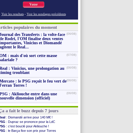
Voter
Voir les resultats
-
Voir les sondages précédents
articles populaires du moment
(06/08)
Journal des Transferts : la volte-face
de Rodri, l'OM finalise deux ventes
importantes, Vinicius et Diomandé
agitent le Real...
(07/08)
OM : mais d'où sort cette masse
salariale ?
(06/08)
Real : Vinicius, une prolongation au
timing troublant
(06/08)
Mercato : le PSG reçoit le feu vert de
Ferran Torres !
(06/08)
PSG : Akliouche entre dans une
nouvelle dimension (officiel)
Ça a fait le buzz depuis 7 jours
Real
: Diomandé arrive pour 140 M€ !
PSG
: Dupraz se prononce pour la LdC
PSG
: c'est bouclé pour Akliouche !
PSG
: le Barça fixe son prix pour Torres