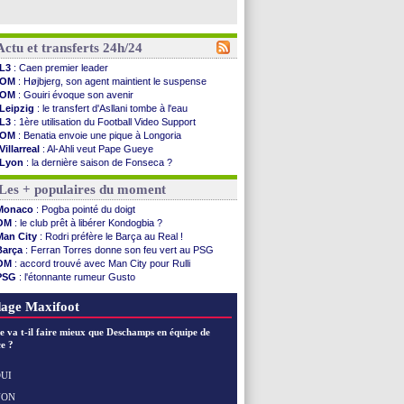
Actu et transferts 24h/24
L3
: Caen premier leader
OM
: Højbjerg, son agent maintient le suspense
OM
: Gouiri évoque son avenir
Leipzig
: le transfert d'Asllani tombe à l'eau
L3
: 1ère utilisation du Football Video Support
OM
: Benatia envoie une pique à Longoria
Villarreal
: Al-Ahli veut Pape Gueye
Lyon
: la dernière saison de Fonseca ?
OM
: un nouveau prétendant pour Højbjerg
Les + populaires du moment
Brest
: un gardien norvégien en approche ?
OM
: McCourt a versé 120 M€ en 2026
Monaco
: Pogba pointé du doigt
PSG
: 4 retours dans le groupe face à Man Utd ...
OM
: le club prêt à libérer Kondogbia ?
Nice
: Kevin Carlos va partir en Italie
Man City
: Rodri préfère le Barça au Real !
L1
: prison avec sursis requis contre un arbitre
Barça
: Ferran Torres donne son feu vert au PSG
Leganés
: c'est signé pour Luca Zidane (off.)
OM
: accord trouvé avec Man City pour Rulli
Atletico
: Ruggeri en route pour Aston Villa
PSG
: l'étonnante rumeur Gusto
Monaco
: Filipe Luis soutient Biereth
OM
: une offre pour Bulka
Lyon
: Mangala prêté à Getafe (officiel)
Ouganda
: Owori battu à mort à Kampala
age Maxifoot
PSG
: Nsoki va signer en Croatie
Arsenal
: Naples vise Gabriel Jesus
e va t-il faire mieux que Deschamps en équipe de
Real
: Mastantuono prêté à la Fiorentina (off.)
e ?
Man City
: accord avec le Barça pour Rodri ?
Rennes
: Haise a prolongé (officiel)
UI
Palace
: Tomiyasu a convaincu (officiel)
NON
Voir les brèves précédentes