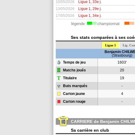
10/05/2026
Ligue 1, 33e j.
13/05/2026
Ligue 1, 29e j.
17/05/2026
Ligue 1, 34e j.
légende:
championnat
Ses stats comparées à ses coéq
Ligue 1
Lig. Con
Benjamin CHILW
(Strasbourg)
Temps de jeu
1603'
Matchs joués
20
T
Titulaire
19
Buts marqués
-
Carton jaune
4
Carton rouge
-
CARRIERE de Benjamin CHILW
Sa carrière en club