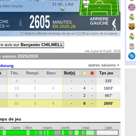
21 sél., 1 but
21
à Milton Keynes
2605
ARRIERE
&
CHS
MINUTES
GAUCHE
ES
EN
2025-26
*
(
)
(*) Matchs officiels et temps de jeu en CLUB au cours de la saison
re avis sur
Benjamin CHILWELL
mis à jour le 8 aoû. 2026
- saison
2025/2026
autres saisons >
sbourg
s
Titu.
Rempl.
Banc
But(s)
Tps jeu
?
?
?
?
?
?
4
1
-
-
-
-
335'
19
1
4
-
4
-
1603'
8
1
-
-
2
-
667'
31
3
4
-
6
-
2605'
mps de jeu
éc.
janv.
févr.
mars
avril
mai
juin