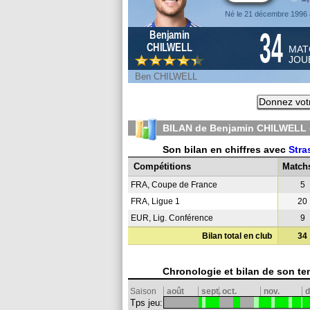
Né le 21 décembre 1996 
34
Benjamin
CHILWELL
MAT
JOU
Ben CHILWELL
Donnez vot
BILAN de Benjamin CHILWELL 
Son bilan en chiffres avec
Stra
Compétitions
Match
FRA, Coupe de France
5
FRA, Ligue 1
20
EUR, Lig. Conférence
9
Bilan total en club
34
Chronologie et bilan de son te
Saison
août
sept.
oct.
nov.
d
Tps jeu: