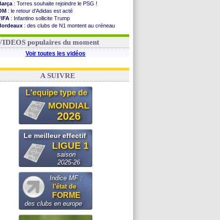
Barça
: Torres souhaite rejoindre le PSG !
OM
: le retour d'Adidas est acté
FIFA
: Infantino sollicite Trump
Bordeaux
: des clubs de N1 montent au créneau
Argentine
: quand Medina recadre... sa mère
Real
: le démenti de Leipzig pour Diomandé
VIDEOS populaires du moment
Voir toutes les vidéos
A SUIVRE
L'equipe type de
MONDIAL
2026
Le meilleur effectif
LIGUE 1
saison
2025-26
Indice MF :
l'état de
FORME
des clubs en europe