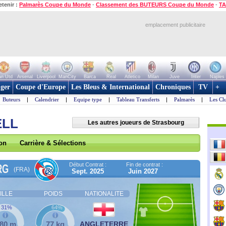
etenir :
Palmarès Coupe du Monde
-
Classement des BUTEURS Coupe du Monde
-
TA
emplacement publicitaire
n Utd
Arsenal
Liverpool
ManCity
Barca
Real
Atletico
Milan
Juve
Inter
Naples
ger
Coupe d'Europe
Les Bleus & International
Chroniques
TV
+
Buteurs
|
Calendrier
|
Equipe type
|
Tableau Transferts
|
Palmarès
|
Les Cl
ELL
Les autres joueurs de Strasbourg
son
Carrière & Sélections
Début Contrat :
Fin de contrat :
RG
(FRA)
Sept. 2025
Juin 2027
ILLE
POIDS
NATIONALITE
31%
64%
,80 m
77 kg
ANGLETERRE