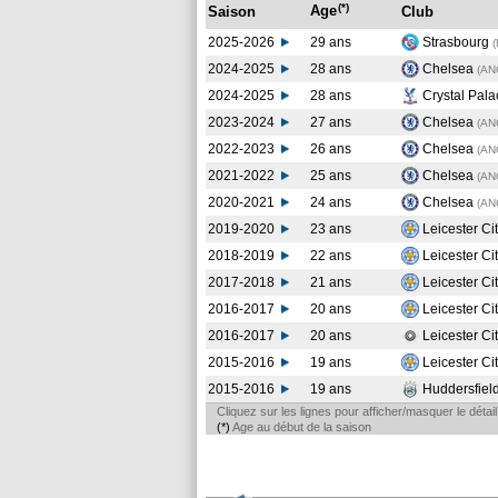
(*)
Age
Saison
Club
2025-2026
29 ans
Strasbourg
2024-2025
28 ans
Chelsea
(AN
2024-2025
28 ans
Crystal Pal
2023-2024
27 ans
Chelsea
(AN
2022-2023
26 ans
Chelsea
(AN
2021-2022
25 ans
Chelsea
(AN
2020-2021
24 ans
Chelsea
(AN
2019-2020
23 ans
Leicester Ci
2018-2019
22 ans
Leicester Ci
2017-2018
21 ans
Leicester Ci
2016-2017
20 ans
Leicester Ci
2016-2017
20 ans
Leicester Ci
2015-2016
19 ans
Leicester Ci
2015-2016
19 ans
Huddersfiel
Cliquez sur les lignes pour afficher/masquer le déta
(*)
Age au début de la saison