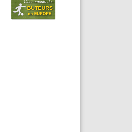
Classements des
BUTEURS
en EUROPE