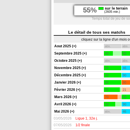
55%
sur le terrain
(2605 min.)
Temps total de jeu de so
Le détail de tous ses matchs
cliquez sur la ligne d'un mois 
Aout 2025 (+)
abs.
abs.
Septembre 2025 (+)
46
90
Octobre 2025 (+)
abs.
abs.
Novembre 2025 (+)
90
46
Décembre 2025 (+)
90
90
Janvier 2026 (+)
90
90
Février 2026 (+)
82
21
Mars 2026 (+)
70
65
Avril 2026 (+)
58
90
Mai 2026 (+)
abs.
46
03/05/2026
Ligue 1, 32e j.
07/05/2026
1/2 finale