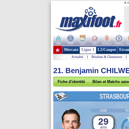
A r
OM
PSG
Lyon
Lille
Monaco
Chelsea
Ma
+ de clubs
Mercato
Ligue 1
L2/Coupes
Etran
Actualité
|
Résultats & Classement
|
21. Benjamin CHILW
Fiche d'identité
Bilan et Matchs sai
STRASBOU
AGE
TA
29
ans
1