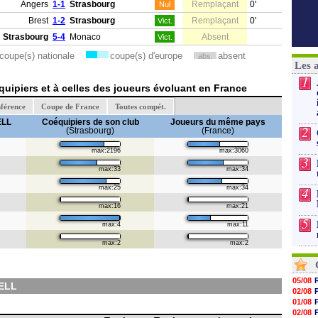
Angers
1-1
Strasbourg
Remplaçant
0'
Nul
Brest
1-2
Strasbourg
Remplaçant
0'
Vict.
Strasbourg
5-4
Monaco
Absent
Vict.
coupe(s) nationale
coupe(s) d'europe
absent
abs.
Les 
1
uipiers et à celles des joueurs évoluant en France
férence
Coupe de France
Toutes compét.
ELL
Coéquipiers de son club
Joueurs du même pays
2
(Strasbourg)
(France)
max:2196
max:3060
3
max:33
max:34
max:25
max:34
4
max:16
max:21
5
max:4
max:11
max:2
max:2
05/08
ELL
02/08
01/08
02/08