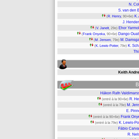
N. Col
S. van den 
K. 
(
R. Henry
, 90+6e)
J. Hende
Ehor Yarmo
(
V. Janelt
, 29e)
Dango Ouat
(
Frank Onyeka
, 90+6e)
M. Damsga
(
M. Jensen
, 79e)
K. Sc
(
K. Lewis-Potter
, 79e)
Th
Keith Andr
B
Hákon Rafn Valdimars
R. He
(entré à la 90+6e)
M. Jen
(entré à la 79e)
E. Pinn
Frank Ony
(entré à la 90+6e)
K. Lewis-Po
(entré à la 79e)
Fábio Carva
R. Nel