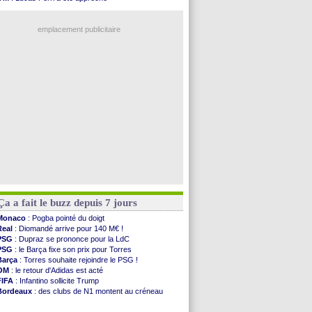
OM
: McCourt a versé 120 M€ en 2026
OM
: une offre pour Bulka
PSG
: 4 retours dans le groupe face à Man Utd ...
Ouganda
: Owori battu à mort à Kampala
Nice
: Kevin Carlos va partir en Italie
emplacement publicitaire
L1
: prison avec sursis requis contre un arbitre
Leganés
: c'est signé pour Luca Zidane (off.)
Atletico
: Ruggeri en route pour Aston Villa
Monaco
: Filipe Luis soutient Biereth
Lyon
: Mangala prêté à Getafe (officiel)
Voir les brèves précédentes
Ça a fait le buzz depuis 7 jours
Monaco
: Pogba pointé du doigt
Real
: Diomandé arrive pour 140 M€ !
PSG
: Dupraz se prononce pour la LdC
PSG
: le Barça fixe son prix pour Torres
Barça
: Torres souhaite rejoindre le PSG !
OM
: le retour d'Adidas est acté
FIFA
: Infantino sollicite Trump
Bordeaux
: des clubs de N1 montent au créneau
Argentine
: quand Medina recadre... sa mère