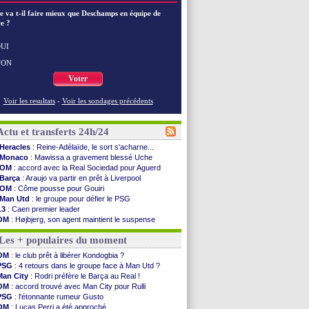
e va t-il faire mieux que Deschamps en équipe de
e ?
UI
NON
Voter
Voir les resultats
-
Voir les sondages précédents
Actu et transferts 24h/24
Heracles
: Reine-Adélaïde, le sort s'acharne...
Monaco
: Mawissa a gravement blessé Uche
OM
: accord avec la Real Sociedad pour Aguerd
Barça
: Araujo va partir en prêt à Liverpool
OM
: Côme pousse pour Gouiri
Man Utd
: le groupe pour défier le PSG
L3
: Caen premier leader
OM
: Højbjerg, son agent maintient le suspense
OM
: Gouiri évoque son avenir
Les + populaires du moment
Leipzig
: le transfert d'Asllani tombe à l'eau
L3
: 1ère utilisation du Football Video Support
OM
: le club prêt à libérer Kondogbia ?
OM
: Benatia envoie une pique à Longoria
PSG
: 4 retours dans le groupe face à Man Utd ?
illarreal
: Al-Ahli veut Pape Gueye
Man City
: Rodri préfère le Barça au Real !
Lyon
: la dernière saison de Fonseca ?
OM
: accord trouvé avec Man City pour Rulli
OM
: un nouveau prétendant pour Højbjerg
PSG
: l'étonnante rumeur Gusto
Brest
: un gardien norvégien en approche ?
OM
: Lucas Perri a été approché