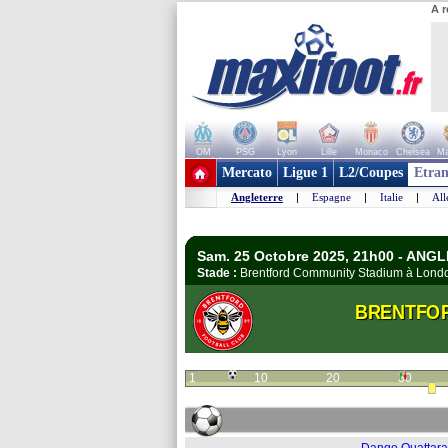
A r
OM
PSG
Lyon
Lille
Monaco
Chelsea
Ma
+ de clubs
Mercato
Ligue 1
L2/Coupes
Etran
Angleterre
|
Espagne
|
Italie
|
Al
Sam. 25 Octobre 2025, 21h00 - ANG
Stade :
Brentford Community Stadium à Lon
BRENTFO
1
10
20
30