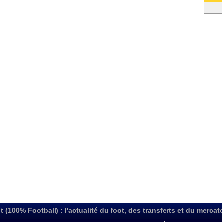
03/08
t (100% Football) : l'actualité du foot, des transferts et du mercat