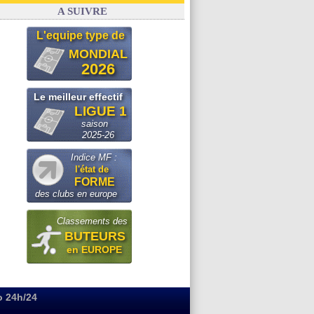
Real
: le démenti de Leipzig pour Diomandé
A SUIVRE
L'equipe type de
MONDIAL
2026
Le meilleur effectif
LIGUE 1
saison
2025-26
Indice MF :
l'état de
FORME
des clubs en europe
Classements des
BUTEURS
en EUROPE
o 24h/24