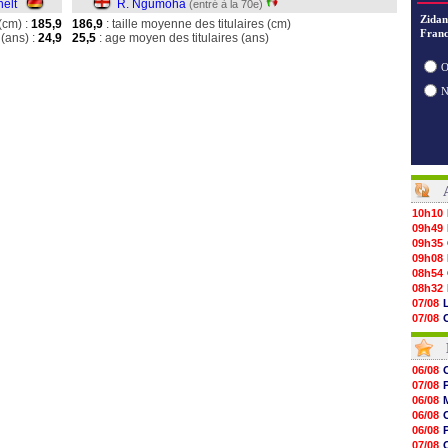
nelt
R. Ngumoha
(entré à la 70e)
Zidan
(cm) :
185,9
186,9
: taille moyenne des titulaires (cm)
Franc
(ans) :
24,9
25,5
: age moyen des titulaires (ans)
O
10h10
09h49
09h35
09h08
08h54
08h32
07/08
07/08
07/08
07/08
07/08
06/08
07/08
07/08
07/08
V
06/08
07/08
06/08
07/08
06/08
07/08
07/08