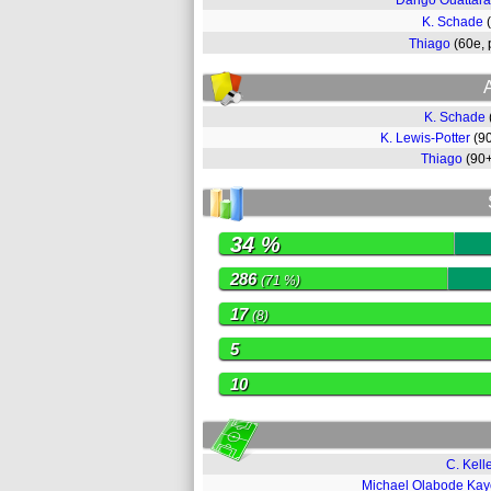
Dango Ouattara
K. Schade
Thiago
(60e,
K. Schade
K. Lewis-Potter
(9
Thiago
(90
34 %
286
(71 %)
17
(8)
5
10
C. Kell
Michael Olabode Ka