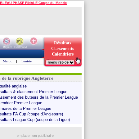
BLEAU PHASE FINALE Coupe du Monde
Résultats
Bayern
Dortmund
Classements
Calendriers
Maroc
|
Tunisie
|
s de la rubrique Angleterre
tualité anglaise
sultats & classement Premier League
assement des buteurs de la Premier League
lendrier Premier League
lmarès de la Premier League
sultats FA Cup (coupe d'Angleterre)
sultats League Cup (coupe de la Ligue)
emplacement publicitaire