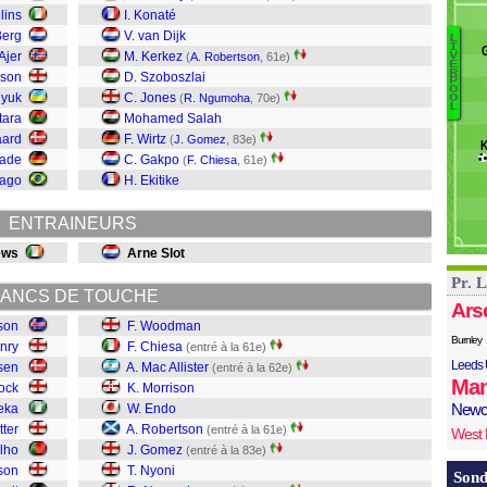
O
lins
I. Konaté
P
Berg
V. van Dijk
L
I
J
Ajer
M. Kerkez
(
A. Robertson
, 61e)
V
E
N
He
R
rson
D. Szoboszlai
P
Ny
O
lyuk
C. Jones
(
R. Ngumoha
, 70e)
O
L
G
tara
Mohamed Salah
R
ard
F. Wirtz
(
J. Gomez
, 83e)
K
E
hade
C. Gakpo
(
F. Chiesa
, 61e)
M
iago
H. Ekitike
M
C
ENTRAINEURS
W
ews
Arne Slot
Pr. 
ANCS DE TOUCHE
Ars
son
F. Woodman
Burnley
nry
F. Chiesa
(entré à la 61e)
Leeds 
sen
A. Mac Allister
(entré à la 62e)
Man
ock
K. Morrison
Newc
eka
W. Endo
tter
A. Robertson
(entré à la 61e)
West
lho
J. Gomez
(entré à la 83e)
son
T. Nyoni
Sond