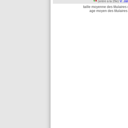
V. Ja
(entré à la 29e)
taille moyenne des titulaires 
age moyen des titulaires 