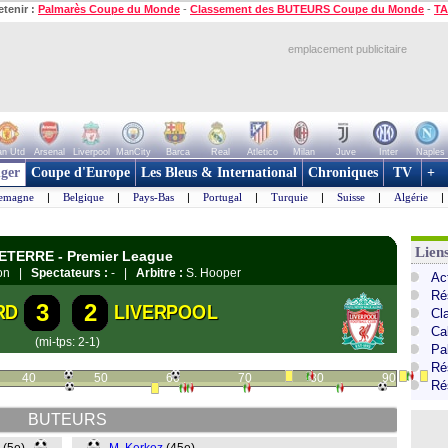
etenir :
Palmarès Coupe du Monde
-
Classement des BUTEURS Coupe du Monde
-
TA
emplacement publicitaire
n Utd
Arsenal
Liverpool
ManCity
Barca
Real
Atletico
Milan
Juve
Inter
Naples
ger
Coupe d'Europe
Les Bleus & International
Chroniques
TV
+
lemagne
|
Belgique
|
Pays-Bas
|
Portugal
|
Turquie
|
Suisse
|
Algérie
|
Lien
LETERRE - Premier League
don |
Spectateurs :
- |
Arbitre :
S. Hooper
Ac
Ré
3
2
RD
LIVERPOOL
Cl
Ca
(mi-tps: 2-1)
Pa
Ré
40
50
60
70
80
90
Ré
BUTEURS