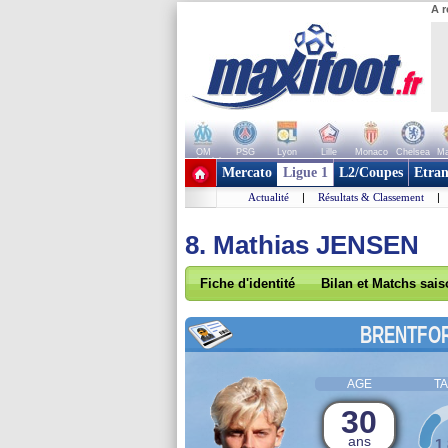
A r
OM
PSG
Lyon
Lille
Monaco
Chelsea
Ma
+ de clubs
Mercato
Ligue 1
L2/Coupes
Etran
Actualité
|
Résultats & Classement
|
8. Mathias JENSEN
Fiche d'identité
Bilan et Matchs sai
BRENTFO
AGE
TA
30
ans
1