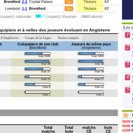
Brentford
2-2
Crystal Palace
Titulaire
63'
Nul
Liverpool
1-1
Brentford
Titulaire
83'
Nul
coupe(s) nationale
coupe(s) d'europe
absent
abs.
Les 
uipiers et à celles des joueurs évoluant en Angleterre
1
d'Angleterre
Coupe de la Ligue
Toutes compét.
N
Coéquipiers de son club
Joueurs du même pays
2
(Brentford)
(Angleterre)
max:3330
max:3420
3
max:38
max:38
max:37
max:38
4
max:22
max:27
max:8
max:12
5
max:1
max:2
05/08
05/08
Total
Total
matchs
buts
02/08
matchs
buts
CE
CE