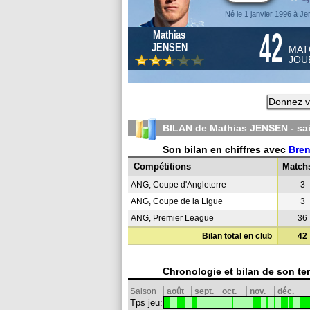
Né le 1 janvier 1996 à Je
42
Mathias
JENSEN
MAT
JOU
Donnez v
BILAN de Mathias JENSEN - s
Son bilan en chiffres avec
Bren
Compétitions
Match
ANG, Coupe d'Angleterre
3
ANG, Coupe de la Ligue
3
ANG, Premier League
36
Bilan total en club
42
Chronologie et bilan de son te
Saison
août
sept.
oct.
nov.
déc.
Tps jeu: