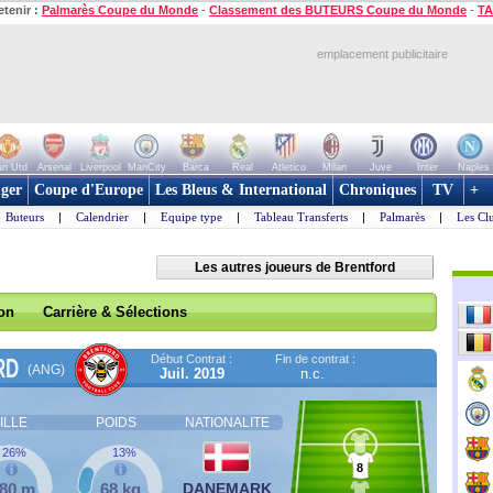
etenir :
Palmarès Coupe du Monde
-
Classement des BUTEURS Coupe du Monde
-
TA
emplacement publicitaire
n Utd
Arsenal
Liverpool
ManCity
Barca
Real
Atletico
Milan
Juve
Inter
Naples
ger
Coupe d'Europe
Les Bleus & International
Chroniques
TV
+
Buteurs
|
Calendrier
|
Equipe type
|
Tableau Transferts
|
Palmarès
|
Les Cl
Les autres joueurs de Brentford
son
Carrière & Sélections
Début Contrat :
Fin de contrat :
RD
(ANG)
Juil. 2019
n.c.
ILLE
POIDS
NATIONALITE
26%
13%
8
,80 m
68 kg
DANEMARK