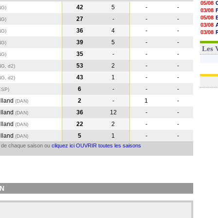
05/08
42
5
-
-
NG)
03/08
05/08
27
-
-
-
NG
)
03/08
36
4
-
-
NG
)
03/08
06/08
39
5
-
-
NG
)
03/08
Les 
35
-
-
-
NG
)
53
2
-
-
NG, d2)
43
1
-
-
NG, d2)
6
-
-
-
ESP
)
lland
2
-
1
-
(DAN
)
lland
36
12
-
-
(DAN
)
lland
22
2
-
-
(DAN
)
lland
5
1
-
-
(DAN
)
il de chaque saison ou
cliquez ici OUVRIR toutes les saisons
EN