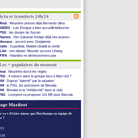
Actu et transferts 24h/24
Real
: Mourinho presse déjà Bernardo Silva
VIDEO
: Luis Enrique a bien accueilli Akliouche
PSG
: les doutes de Suzuki
Nantes
: Der Zakarian fustige déjà ses joueurs
Monaco
: accord avec Ghejdemis
Italie
: Guardiola, Maldini rétablit la vérité
Lille
: son départ, Meunier accuse Létang
FIFA
: Infantino ne démissionnera pas
Barça
: Flick esquive pour Ferran Torres
Les + populaires du moment
Liverpool
: Araujo, une option d'achat à 55 M€
Lens
: inquiétude pour Édouard
Real
: Mourinho durcit les règles
Man Utd
: Vitek vendu à Middlesbrough (off.)
PSG
: 4 retours dans le groupe face à Man Utd ?
PSV
: Sano recruté pour 14,5 M€ (officiel)
OM
: Dupraz "alarmé" par la situation
OM
: Coventry pense à Angel Gomes
OM
: le PSG, les précisions de Benatia
PSG
: Rafel Pol satisfait des progrès
OM
: Benatia et la "médiocrité" dans le club
Amical
: le Barça vainqueur puis battu
PSG
: Liverpool va proposer 115 M€ pour Barcola
Inter
: Calhanoglu prêt à prolonger
OM
: B. Genesio - "ce n'est pas idéal"
Nice
: Abdelmonem veut rester
OM
: Côme pousse pour Gouiri
age Maxifoot
L2
: le classement complet
L2
: les résultats de la soirée
e va t-il faire mieux que Deschamps en équipe de
Amical
: Le Havre renversé par Oviedo
e ?
Amical
: Nice battu aux tirs au but
Benfica
: Ivanovic proche de Lens
UI
OM
: Dupraz "alarmé" par la situation
NON
Voir les brèves précédentes