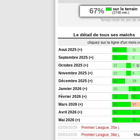
67%
sur le terrain
(2748 min.)
Temps total de jeu de s
Le détail de tous ses matchs
cliquez sur la ligne d'un mois 
Aout 2025 (+)
69
11
Septembre 2025 (+)
73
0
Octobre 2025 (+)
22
0
Novembre 2025 (+)
22
6
Décembre 2025 (+)
61
29
Janvier 2026 (+)
10
64
Février 2026 (+)
76
87
Mars 2026 (+)
90
57
Avril 2026 (+)
90
90
Mai 2026 (+)
90
90
02/05/2026
Premier League, 35e j.
09/05/2026
Premier League, 36e j.
Man