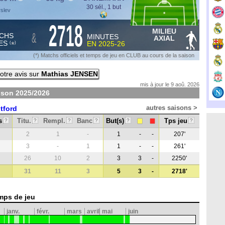
30 sél., 1 but
rslev
2718
MILIEU
&
CHS
MINUTES
AXIAL
ES
EN
2025-26
*
(
)
(*) Matchs officiels et temps de jeu en CLUB au cours de la saison
otre avis sur
Mathias JENSEN
mis à jour le 9 aoû. 2026
aison
2025/2026
autres saisons >
tford
s
Titu.
Rempl.
Banc
But(s)
Tps jeu
?
?
?
?
?
?
2
1
-
1
-
-
207'
3
-
1
1
-
-
261'
26
10
2
3
3
-
2250'
31
11
3
5
3
-
2718'
mps de jeu
janv.
févr.
mars
avril
mai
juin