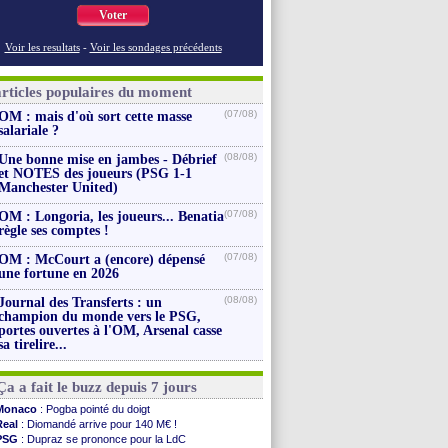
Voter
Voir les resultats
-
Voir les sondages précédents
articles populaires du moment
(07/08)
OM : mais d'où sort cette masse
salariale ?
(08/08)
Une bonne mise en jambes - Débrief
et NOTES des joueurs (PSG 1-1
Manchester United)
(07/08)
OM : Longoria, les joueurs... Benatia
règle ses comptes !
(07/08)
OM : McCourt a (encore) dépensé
une fortune en 2026
(08/08)
Journal des Transferts : un
champion du monde vers le PSG,
portes ouvertes à l'OM, Arsenal casse
sa tirelire...
Ça a fait le buzz depuis 7 jours
Monaco
: Pogba pointé du doigt
Real
: Diomandé arrive pour 140 M€ !
PSG
: Dupraz se prononce pour la LdC