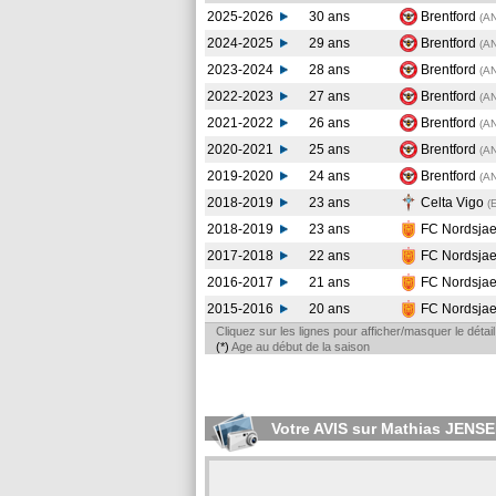
2025-2026
30 ans
Brentford
(A
2024-2025
29 ans
Brentford
(A
2023-2024
28 ans
Brentford
(A
2022-2023
27 ans
Brentford
(A
2021-2022
26 ans
Brentford
(A
2020-2021
25 ans
Brentford
(A
2019-2020
24 ans
Brentford
(A
2018-2019
23 ans
Celta Vigo
(
2018-2019
23 ans
FC Nordsjae
2017-2018
22 ans
FC Nordsjae
2016-2017
21 ans
FC Nordsjae
2015-2016
20 ans
FC Nordsjae
Cliquez sur les lignes pour afficher/masquer le déta
(*)
Age au début de la saison
Votre AVIS sur Mathias JENS