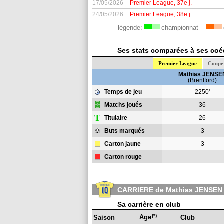
17/05/2026
Premier League, 37e j.
24/05/2026
Premier League, 38e j.
légende:
championnat
Ses stats comparées à ses coéq
Premier League
Coupe 
Mathias JENSE
(Brentford)
Temps de jeu
2250'
Matchs joués
36
T
Titulaire
26
Buts marqués
3
Carton jaune
3
Carton rouge
-
CARRIERE de Mathias JENSEN
Sa carrière en club
(*)
Age
Saison
Club