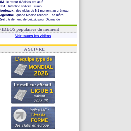
OM
: le retour d'Adidas est acté
FIFA
: Infantino sollicite Trump
Bordeaux
: des clubs de N1 montent au créneau
Argentine
: quand Medina recadre... sa mère
Real
: le démenti de Leipzig pour Diomandé
OM
: le club prêt à libérer Kondogbia ?
OM
: Paixão attire un 2e club anglais
VIDEOS populaires du moment
Voir toutes les vidéos
A SUIVRE
L'equipe type de
MONDIAL
2026
Le meilleur effectif
LIGUE 1
saison
2025-26
Indice MF :
l'état de
FORME
des clubs en europe