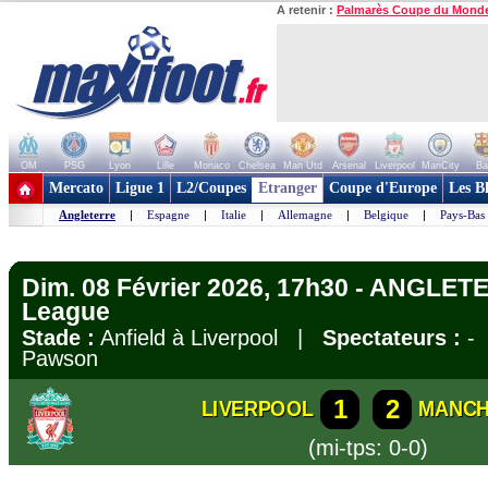
A retenir :
Palmarès Coupe du Mond
OM
PSG
Lyon
Lille
Monaco
Chelsea
Man Utd
Arsenal
Liverpool
ManCity
Ba
+ de clubs
Mercato
Ligue 1
L2/Coupes
Etranger
Coupe d'Europe
Les B
Angleterre
|
Espagne
|
Italie
|
Allemagne
|
Belgique
|
Pays-Bas
Dim. 08 Février 2026, 17h30 - ANGLET
League
Stade :
Anfield à Liverpool |
Spectateurs :
-
Pawson
1
2
LIVERPOOL
MANCH
(mi-tps: 0-0)