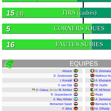
15
TIRS
(cadrés)
(4)
5
CORNERS JOUES
16
FAUTES SUBIES
EQUIPES
Alisson
G. Donnar
D. Szoboszlai
Matheus N
I. Konaté
A. Khusano
V. van Dijk
M. Guéhi
M. Kerkez
R. Aït Nouri
(
F. Chiesa
, 90+4e)
R. Gravenberch
Rodri
A. Mac Allister
A. Semeny
Mohamed Salah
Bernardo S
F. Wirtz
N. O'Reilly