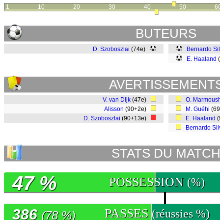
1
10
20
30
40
50
6
BUTEURS
D. Szoboszlai
(74e)
Bernardo Si
E. Haaland
(
AVERTISSEMENT
V. van Dijk
(47e)
O. Marmous
Alisson
(90+2e)
M. Guéhi
(6
D. Szoboszlai
(90+13e)
E. Haaland
(
Bernardo Sil
STATS DU MATC
47 %
POSSESSION
(%)
386
PASSES
(réussies %)
(78 %)