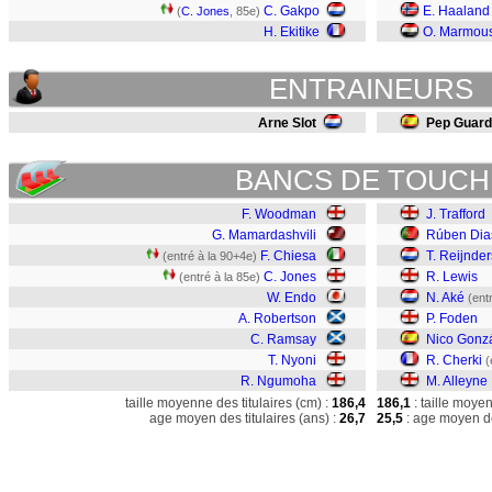
C. Gakpo
E. Haaland
(
C. Jones
, 85e)
H. Ekitike
O. Marmou
ENTRAINEURS
Arne Slot
Pep Guard
BANCS DE TOUCH
F. Woodman
J. Trafford
G. Mamardashvili
Rúben Dia
F. Chiesa
T. Reijnder
(entré à la 90+4e)
C. Jones
R. Lewis
(entré à la 85e)
W. Endo
N. Aké
(ent
A. Robertson
P. Foden
C. Ramsay
Nico Gonz
T. Nyoni
R. Cherki
(
R. Ngumoha
M. Alleyne
taille moyenne des titulaires (cm) :
186,4
186,1
: taille moye
age moyen des titulaires (ans) :
26,7
25,5
: age moyen de