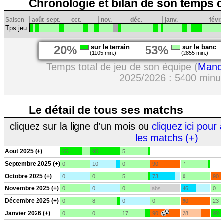
Chronologie et bilan de son temps 
Saison
août
sept.
oct.
nov.
déc.
janv.
févr
Tps jeu:
20%
sur le terrain
53%
sur le banc
(1105 min.)
(2855 min.)
Temps total de jeu de son équipe (
Manc
2025/2026 : 5400 minu
Le détail de tous ses matchs
cliquez sur la ligne d'un mois ou
cliquez ici pour 
les matchs (+)
Aout 2025 (+)
66
90
5
Septembre 2025 (+)
0
10
0
90
7
Octobre 2025 (+)
0
0
5
73
0
90
Novembre 2025 (+)
0
0
0
abs.
46
0
Décembre 2025 (+)
0
8
0
0
90
23
Janvier 2026 (+)
0
0
17
90
28
90