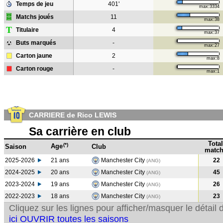
Temps de jeu
401'
max:3334
Matchs joués
11
max:38
T
Titulaire
4
max:37
Buts marqués
-
max:27
Carton jaune
2
max:8
Carton rouge
-
max:1
CARRIERE de Rico LEWIS
Sa carrière en club
Total
(*)
Age
Saison
Club
match
2025-2026
21 ans
Manchester City
22
(ANG)
2024-2025
20 ans
Manchester City
45
(ANG
)
2023-2024
19 ans
Manchester City
26
(ANG
)
2022-2023
18 ans
Manchester City
23
(ANG
)
Cliquez sur les lignes pour afficher/masquer le détai
ici OUVRIR toutes les saisons