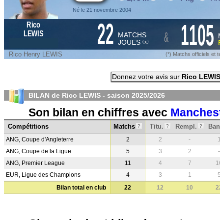
Né le 21 novembre 2004
22
1105
Rico
&
LEWIS
MATCHS
JOUES
*
(
)
Rico Henry LEWIS
(*) Matchs officiels e
Donnez votre avis sur
Rico LEWI
BILAN de Rico LEWIS - saison
2025/2026
Son bilan en chiffres avec
Manchest
Compétitions
Matchs
Titu.
Rempl.
Ban
?
?
?
ANG, Coupe d'Angleterre
2
2
-
ANG, Coupe de la Ligue
5
3
2
-
ANG, Premier League
11
4
7
1
EUR, Ligue des Champions
4
3
1
Bilan total en club
22
12
10
2