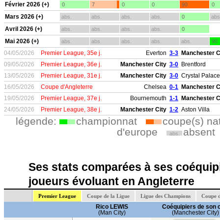
Février 2026 (+)
0
7
0
0
90
0
Mars 2026 (+)
abs.
abs.
abs.
abs.
0
abs
Avril 2026 (+)
abs.
abs.
abs.
abs.
0
Mai 2026 (+)
abs.
abs.
abs.
abs.
abs.
90
04/05/2026
Premier League, 35e j.
Everton
3-3
Manchester C
09/05/2026
Premier League, 36e j.
Manchester City
3-0
Brentford
13/05/2026
Premier League, 31e j.
Manchester City
3-0
Crystal Palace
16/05/2026
Coupe d'Angleterre
Chelsea
0-1
Manchester C
19/05/2026
Premier League, 37e j.
Bournemouth
1-1
Manchester C
24/05/2026
Premier League, 38e j.
Manchester City
1-2
Aston Villa
légende:
championnat
coupe(s) na
d'europe
absent
abs.
Ses stats comparées à ses coéquipi
joueurs évoluant en Angleterre
Premier League
Coupe de la Ligue
Ligue des Champions
Coupe d
Rico LEWIS
Coéquipiers de son 
(Man City)
(Manchester City)