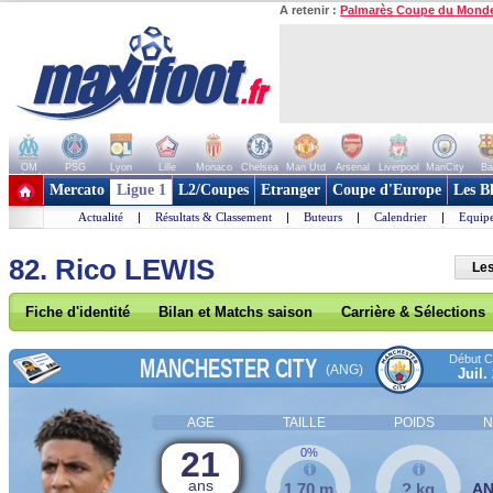
A retenir :
Palmarès Coupe du Mond
OM
PSG
Lyon
Lille
Monaco
Chelsea
Man Utd
Arsenal
Liverpool
ManCity
Ba
+ de clubs
Mercato
Ligue 1
L2/Coupes
Etranger
Coupe d'Europe
Les B
Actualité
|
Résultats & Classement
|
Buteurs
|
Calendrier
|
Equipe
82. Rico LEWIS
Les
Fiche d'identité
Bilan et Matchs saison
Carrière & Sélections
Début Co
MANCHESTER CITY
(ANG)
Juil.
AGE
TAILLE
POIDS
N
21
0%
ans
1,70 m
? kg
A