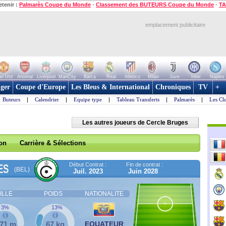
etenir :
Palmarès Coupe du Monde
-
Classement des BUTEURS Coupe du Monde
-
TA
emplacement publicitaire
n Utd
Arsenal
Liverpool
ManCity
Barca
Real
Atletico
Milan
Juve
Inter
Naples
ger
Coupe d'Europe
Les Bleus & International
Chroniques
TV
+
Buteurs
|
Calendrier
|
Equipe type
|
Tableau Transferts
|
Palmarès
|
Les Cl
Les autres joueurs de Cercle Bruges
son
Carrière & Sélections
Début Contrat :
Fin de contrat :
ES
(BEL)
Juil. 2023
Juin 2028
ILLE
POIDS
NATIONALITE
3%
13%
,71 m
67 kg
EQUATEUR