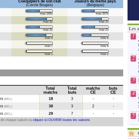
Coéquipiers de son club
Joueurs du même pays
(Cercle Bruges)
(Belgique)
max:1932
max:2070
max:22
max:23
Les 
max:22
max:23
1
max:4
max:9
max:7
max:8
max:1
max:2
2
3
Total
Total
matchs
buts
4
matchs
buts
CE
CE
ges
18
3
-
-
(BEL)
ges
38
3
2
-
(BEL
)
5
ges
29
7
-
-
(BEL
)
il de chaque saison ou
cliquez ici OUVRIR toutes les saisons