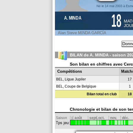
Né le 14 mai 2003 à Esm
18
A. MINDA
MAT
JOU
Alan Steve MINDA GARCÍA
Donne
BILAN de A. MINDA - saison
20
Son bilan en chiffres avec Cer
Compétitions
Match
BEL, Ligue Jupiler
17
BEL, Coupe de Belgique
1
Bilan total en club
18
Chronologie et bilan de son te
Saison
j
août
sept.
oct.
nov.
déc.
Tps jeu: