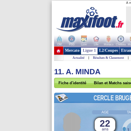
A r
OM
PSG
Lyon
Lille
Monaco
Chelsea
Ma
+ de clubs
Mercato
Ligue 1
L2/Coupes
Etran
Actualité
|
Résultats & Classement
|
11. A. MINDA
Fiche d'identité
Bilan et Matchs sai
CERCLE BRUG
AGE
TA
22
ans
1