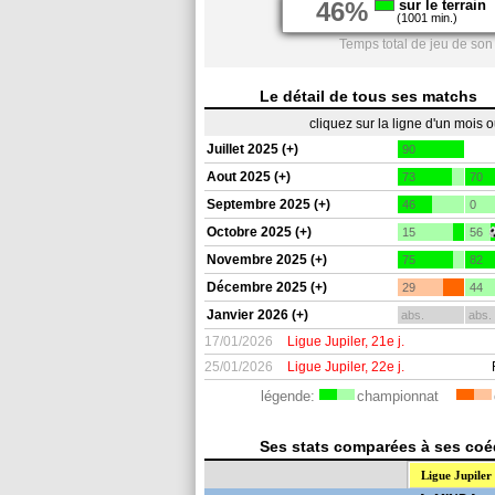
46%
sur le terrain
(1001 min.)
Temps total de jeu de son
Le détail de tous ses matchs
cliquez sur la ligne d'un mois 
Juillet 2025 (+)
90
Aout 2025 (+)
73
70
Septembre 2025 (+)
46
0
Octobre 2025 (+)
15
56
Novembre 2025 (+)
75
82
Décembre 2025 (+)
29
44
Janvier 2026 (+)
abs.
abs.
17/01/2026
Ligue Jupiler, 21e j.
25/01/2026
Ligue Jupiler, 22e j.
légende:
championnat
Ses stats comparées à ses coéq
Ligue Jupiler