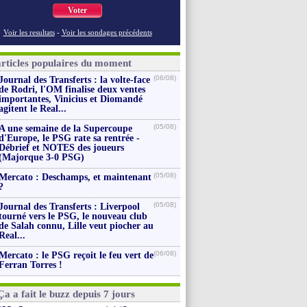
Voter
Voir les resultats
-
Voir les sondages précédents
articles populaires du moment
(06/08)
Journal des Transferts : la volte-face
de Rodri, l'OM finalise deux ventes
importantes, Vinicius et Diomandé
agitent le Real...
(05/08)
A une semaine de la Supercoupe
d'Europe, le PSG rate sa rentrée -
Débrief et NOTES des joueurs
(Majorque 3-0 PSG)
(05/08)
Mercato : Deschamps, et maintenant
?
(05/08)
Journal des Transferts : Liverpool
tourné vers le PSG, le nouveau club
de Salah connu, Lille veut piocher au
Real...
(06/08)
Mercato : le PSG reçoit le feu vert de
Ferran Torres !
Ça a fait le buzz depuis 7 jours