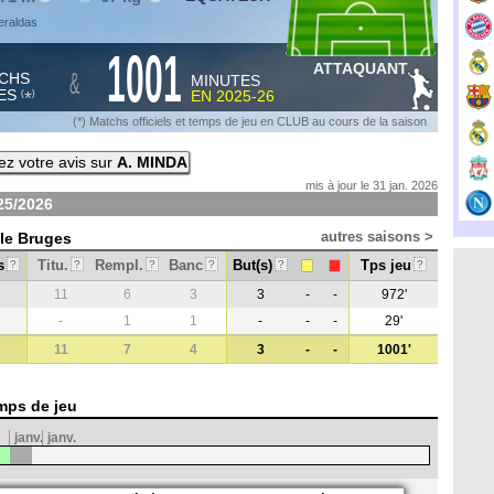
eraldas
1001
ATTAQUANT
&
CHS
MINUTES
ES
EN
2025-26
*
(
)
(*) Matchs officiels et temps de jeu en CLUB au cours de la saison
z votre avis sur
A. MINDA
mis à jour le 31 jan. 2026
25/2026
autres saisons >
cle Bruges
s
Titu.
Rempl.
Banc
But(s)
Tps jeu
?
?
?
?
?
?
11
6
3
3
-
-
972'
-
1
1
-
-
-
29'
11
7
4
3
-
-
1001'
mps de jeu
janv.
janv.