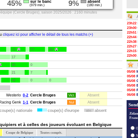
45%
sur le banc
9%
absent
(979 min.)
(180 min.)
 équipe (Cercle Bruges), saison 2025/2026 : 2160 minutes
23h22
23h00
22h51
ou
cliquez ici pour afficher le détail de tous les matchs (+)
22h44
22h38
22h27
73
77
90
22h15
22h00
17
21h48
90
0
21h39
21h26
05/08
21
7
21h05
05/08
20h47
46
0
0
05/08
20h30
05/08
20h18
05/08
20h04
06/08
Westerlo
0-2
Cercle Bruges
Absent
Vict.
19h47
06/08
19h34
Racing Genk
1-1
Cercle Bruges
Absent
Nul
06/08
Sond
19h14
coupe(s) nationale
coupe(s) d'europe
absent
abs.
19h06
Zidan
18h50
Franc
18h30
uipiers et à celles des joueurs évoluant en Belgique
18h20
O
17h58
Coupe de Belgique
Toutes compét.