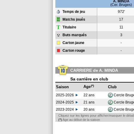
A. MINDA
(Cer. Bruges)
Temps de jeu
972'
Matchs joués
17
T
Titulaire
11
Buts marqués
3
Carton jaune
-
Carton rouge
-
CARRIERE de A. MINDA
Sa carrière en club
(*)
Age
Saison
Club
2025-2026
22 ans
Cercle Bru
2024-2025
21 ans
Cercle Bru
2023-2024
20 ans
Cercle Bru
Cliquez sur les lignes pour afficher/masquer le déta
(*)
Age au début de la saison