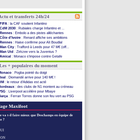
Actu et transferts 24h/24
FIFA
: la CAF soutient Infantino
CdM 2030
: Rubiales charge Infantino et ...
Rennes
: Embolo a des pistes alléchantes
Côte d'Ivoire
: Renard affiche ses ambitions
Rennes
: Haise confirme pour Aït Boudlal
Man City
: Trafford à Leeds pour 47 M€ (off...
Man Utd
: Zirkzee vers la Juventus ?
Amical
: Monaco s'impose contre Getafe
Nantes
: Der Zakarian et sa relation avec Kita
Les + populaires du moment
OM
: le club prêt à libérer Kondogbia ?
Monaco
: le message touchant d'Akliouche
Monaco
: Pogba pointé du doigt
FIFA
: Tebas en remet une couche
Real
: Diomandé arrive pour 140 M€ !
FIFA
: l'UEFA maintient la pression
OM
: le retour d'Adidas est acté
PSG
: Tebas encense Luis Enrique
Bordeaux
: des clubs de N1 montent au créneau
Real
: Vinicius jusqu'en 2032 (officiel)
PSG
: Liverpool accélère pour Mbaye
Lyon
: Mangala va rejoindre Getafe
Barça
: Ferran Torres donne son feu vert au PSG
OM
: une offre refusée pour Aguerd
PSG
: Luis Enrique satisfait malgré tout
Real
: c'est confirmé pour Vinicius
Man City
: Rodri préfère le Barça au Real !
age Maxifoot
Troyes
: Junior Diaz jusqu'en 2030 (officiel)
PSG
: Akliouche a signé (officiel)
e va t-il faire mieux que Deschamps en équipe de
OM
: une offre pour Bulka
e ?
PSG
: contrat signé pour Akliouche
Ouganda
: Owori battu à mort à Kampala
UI
Arsenal
: Arteta veut créer une dynastie
NON
Voir les brèves précédentes