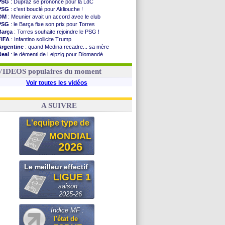
PSG
: Dupraz se prononce pour la LdC
PSG
: c'est bouclé pour Akliouche !
OM
: Meunier avait un accord avec le club
PSG
: le Barça fixe son prix pour Torres
Barça
: Torres souhaite rejoindre le PSG !
FIFA
: Infantino sollicite Trump
Argentine
: quand Medina recadre... sa mère
Real
: le démenti de Leipzig pour Diomandé
OM
: Paixão attire un 2e club anglais
FIFA
: le conseiller d'Infantino démissionne !
VIDEOS populaires du moment
Voir toutes les vidéos
A SUIVRE
L'equipe type de
MONDIAL
2026
Le meilleur effectif
LIGUE 1
saison
2025-26
Indice MF :
l'état de