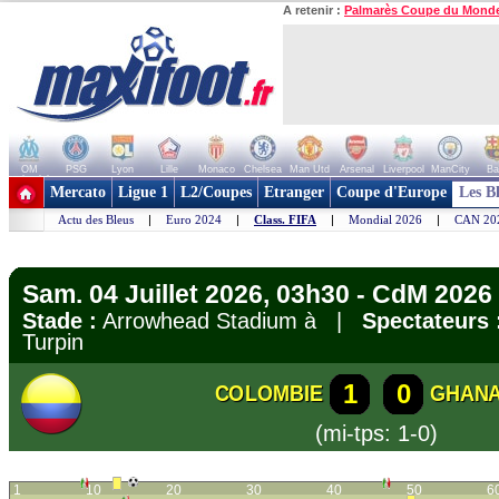
A retenir :
Palmarès Coupe du Mond
OM
PSG
Lyon
Lille
Monaco
Chelsea
Man Utd
Arsenal
Liverpool
ManCity
Ba
+ de clubs
Mercato
Ligue 1
L2/Coupes
Etranger
Coupe d'Europe
Les B
Actu des Bleus
|
Euro 2024
|
Class. FIFA
|
Mondial 2026
|
CAN 20
Sam. 04 Juillet 2026, 03h30 - CdM 2026 
Stade :
Arrowhead Stadium à |
Spectateurs 
Turpin
1
0
COLOMBIE
GHAN
(mi-tps: 1-0)
1
10
20
30
40
50
6