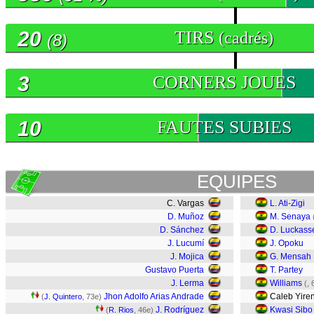
20
TIRS
(cadrés)
(8)
3
CORNERS JOUES
10
FAUTES SUBIES
EQUIPES
C. Vargas
L. Ati-Zigi
D. Muñoz
M. Senaya
D. Sánchez
D. Luckass
J. Lucumí
J. Opoku
J. Mojica
G. Mensah
Gustavo Puerta
T. Partey
J. Lerma
Williams
(
, 
Jhon Adolfo Arias Andrade
Caleb Yire
(
J. Quintero
, 73e)
J. Rodríguez
Kwasi Sibo
(
R. Rios
, 46e)