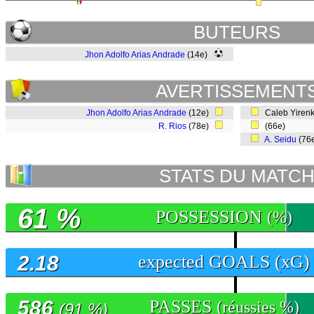
BUTEURS
Jhon Adolfo Arias Andrade
(14e)
AVERTISSEMENT
Jhon Adolfo Arias Andrade
(12e)
Caleb Yirenk
R. Rios
(78e)
(66e)
A. Seidu
(76
STATS DU MATC
61 %
POSSESSION
(%)
2.18
expected GOALS (xG)
586
PASSES
(réussies %)
(91 %)