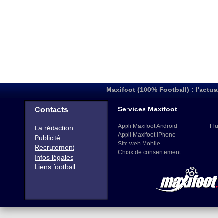
Maxifoot (100% Football) : l'actua
Services Maxifoot
Contacts
Appli Maxifoot Android
Flu
La rédaction
Appli Maxifoot iPhone
Publicité
Site web Mobile
Recrutement
Choix de consentement
Infos légales
Liens football