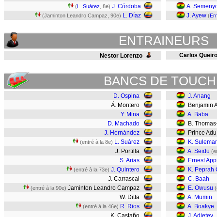
J. Córdoba
A. Semeny
(
L. Suárez
, 8e)
L. Díaz
J. Ayew
(Jaminton Leandro Campaz, 90e)
(
Er
ENTRAINEURS
Carlos Queir
Nestor Lorenzo
BANCS DE TOUCH
D. Ospina
J. Anang
Á. Montero
Benjamin A
Y. Mina
A. Baba
D. Machado
B. Thomas
J. Hernández
Prince Ad
L. Suárez
K. Sulema
(entré à la 8e)
J. Portilla
A. Seidu
(e
S. Arias
Ernest Ap
J. Quintero
K. Peprah
(entré à la 73e)
J. Carrascal
C. Baah
Jaminton Leandro Campaz
E. Owusu
(entré à la 90e)
(
W. Ditta
A. Mumin
R. Rios
A. Boakye
(entré à la 46e)
K. Castaño
J. Adjetey