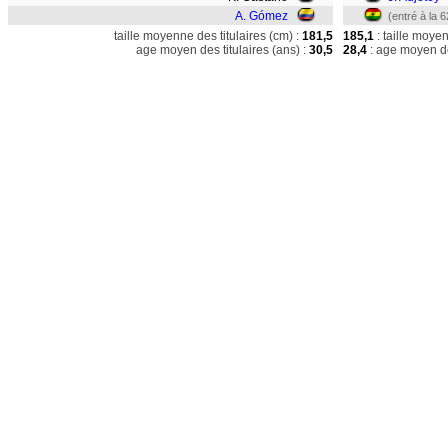
A. Gómez
(entré à la 
taille moyenne des titulaires (cm) :
181,5
185,1
: taille moye
age moyen des titulaires (ans) :
30,5
28,4
: age moyen de