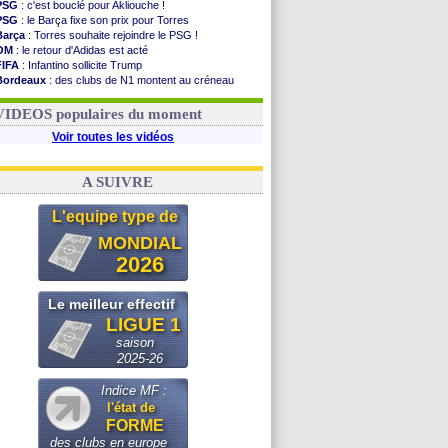
PSG
: c'est bouclé pour Akliouche !
PSG
: le Barça fixe son prix pour Torres
Barça
: Torres souhaite rejoindre le PSG !
OM
: le retour d'Adidas est acté
FIFA
: Infantino sollicite Trump
Bordeaux
: des clubs de N1 montent au créneau
Argentine
: quand Medina recadre... sa mère
Real
: le démenti de Leipzig pour Diomandé
VIDEOS populaires du moment
Voir toutes les vidéos
A SUIVRE
L'equipe type de
MONDIAL
2026
Le meilleur effectif
LIGUE 1
saison
2025-26
Indice MF :
l'état de
FORME
des clubs en europe