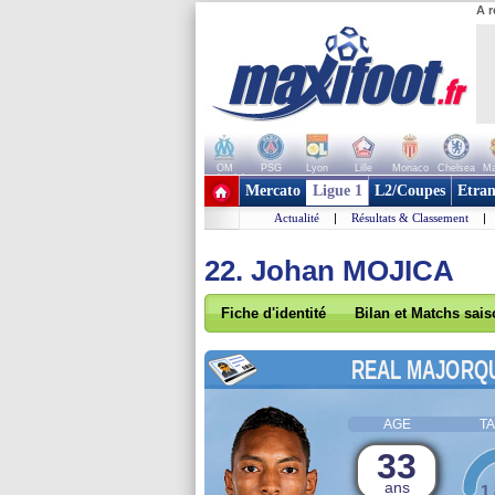
A r
OM
PSG
Lyon
Lille
Monaco
Chelsea
Ma
+ de clubs
Mercato
Ligue 1
L2/Coupes
Etran
Actualité
|
Résultats & Classement
|
22. Johan MOJICA
Fiche d'identité
Bilan et Matchs sai
REAL MAJORQ
AGE
TA
33
ans
1