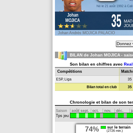
Né le 21 août 1992 à Cali
35
Johan
MOJICA
MAT
JOU
Johan Andrés MOJICA PALACIO
Donnez v
BILAN de Johan MOJICA - sai
Son bilan en chiffres avec
Real
Compétitions
Match
ESP, Liga
35
Bilan total en club
35
Chronologie et bilan de son te
Saison
août
sept.
oct.
nov.
déc.
j
Tps jeu:
74%
sur le terrain
(2726 min.)