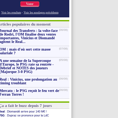
Voter
Voir les resultats
-
Voir les sondages précédents
articles populaires du moment
(06/08)
Journal des Transferts : la volte-face
de Rodri, l'OM finalise deux ventes
importantes, Vinicius et Diomandé
agitent le Real...
(07/08)
OM : mais d'où sort cette masse
salariale ?
(05/08)
A une semaine de la Supercoupe
d'Europe, le PSG rate sa rentrée -
Débrief et NOTES des joueurs
(Majorque 3-0 PSG)
(06/08)
Real : Vinicius, une prolongation au
timing troublant
(06/08)
Mercato : le PSG reçoit le feu vert de
Ferran Torres !
Ça a fait le buzz depuis 7 jours
Real
: Diomandé arrive pour 140 M€ !
PSG
: Dupraz se prononce pour la LdC