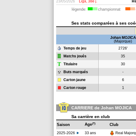
23/05/2026
Liga, 38e j.
Re
légende:
championnat
Ses stats comparées à ses coéq
Johan MOJICA
(Majorque)
Temps de jeu
2726'
Matchs joués
35
T
Titulaire
30
Buts marqués
-
Carton jaune
6
Carton rouge
1
CARRIERE de Johan MOJICA
Sa carrière en club
(*)
Age
Saison
Club
2025-2026
33 ans
Real Major