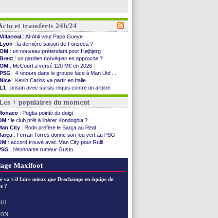
Actu et transferts 24h/24
Villarreal
: Al-Ahli veut Pape Gueye
Lyon
: la dernière saison de Fonseca ?
OM
: un nouveau prétendant pour Højbjerg
Brest
: un gardien norvégien en approche ?
OM
: McCourt a versé 120 M€ en 2026
PSG
: 4 retours dans le groupe face à Man Utd ...
Nice
: Kevin Carlos va partir en Italie
L1
: prison avec sursis requis contre un arbitre
Leganés
: c'est signé pour Luca Zidane (off.)
Les + populaires du moment
Atletico
: Ruggeri en route pour Aston Villa
Monaco
: Filipe Luis soutient Biereth
Monaco
: Pogba pointé du doigt
Lyon
: Mangala prêté à Getafe (officiel)
OM
: le club prêt à libérer Kondogbia ?
PSG
: Nsoki va signer en Croatie
Man City
: Rodri préfère le Barça au Real !
Arsenal
: Naples vise Gabriel Jesus
Barça
: Ferran Torres donne son feu vert au PSG
Real
: Mastantuono prêté à la Fiorentina (off.)
OM
: accord trouvé avec Man City pour Rulli
Man City
: accord avec le Barça pour Rodri ?
PSG
: l'étonnante rumeur Gusto
Rennes
: Haise a prolongé (officiel)
OM
: une offre pour Bulka
Palace
: Tomiyasu a convaincu (officiel)
Ouganda
: Owori battu à mort à Kampala
age Maxifoot
OM
: B. Genesio - "ce n'est pas idéal"
TFC
: Sion Oppong signe pour 4 ans (officiel)
e va t-il faire mieux que Deschamps en équipe de
PSG
: Liverpool va proposer 115 M€ pour ...
e ?
Norvège
: la démission d'Infantino réclamée
PSG
: Mbaye, deux pistes se détachent
UI
Monaco
: Filipe Luis veut remplacer Akliouche
NON
Voir les brèves précédentes