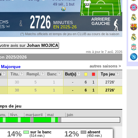
49 sél., 1 but
22
2726
ARRIERE
&
CHS
MINUTES
GAUCHE
ES
EN
2025-26
*
(
)
(*) Matchs officiels et temps de jeu en CLUB au cours de la saison
otre avis sur
Johan MOJICA
mis à jour le 7 aoû. 2026
son
2025/2026
autres saisons >
 Majorque
s
Titu.
Rempl.
Banc
But(s)
Tps jeu
?
?
?
?
?
?
30
5
1
-
6
1
2726'
30
5
1
-
6
1
2726'
mps de jeu
anv.
févr.
mars
avril
mai
juin
14%
sur le banc
12%
absent
(514 min.)
(450 min.)