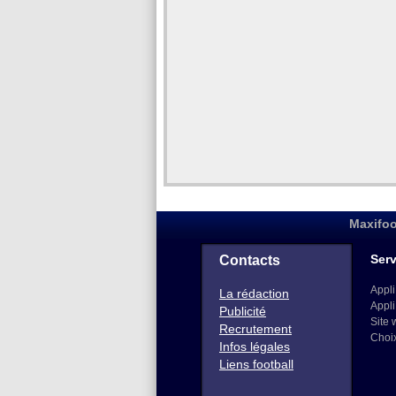
Maxifoo
Serv
Contacts
Appli
La rédaction
Appli
Publicité
Site 
Recrutement
Choi
Infos légales
Liens football