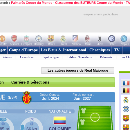
etenir :
Palmarès Coupe du Monde
-
Classement des BUTEURS Coupe du Monde
-
TA
emplacement publicitaire
n Utd
Arsenal
Liverpool
ManCity
Barca
Real
Atletico
Milan
Juve
Inter
Naples
ger
Coupe d'Europe
Les Bleus & International
Chroniques
TV
+
Buteurs
|
Calendrier
|
Equipe type
|
Tableau Transferts
|
Palmarès
|
Les Cl
Les autres joueurs de Real Majorque
son
Carrière & Sélections
Début Contrat :
Fin de contrat :
UE
(ESP)
Juil. 2024
Juin 2027
ILLE
POIDS
NATIONALITE
58%
8%
,85 m
66 kg
COLOMBIE