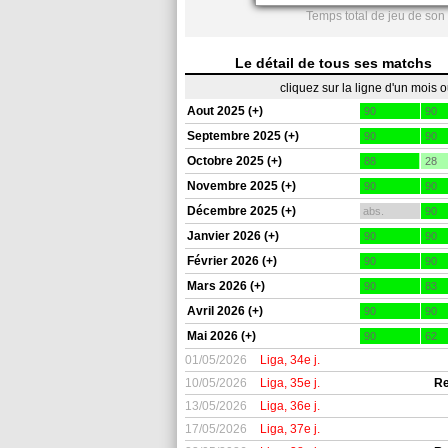
Temps total de jeu de son
Le détail de tous ses matchs
cliquez sur la ligne d'un mois 
Aout 2025 (+)
90
90
Septembre 2025 (+)
90
90
Octobre 2025 (+)
88
28
Novembre 2025 (+)
90
90
Décembre 2025 (+)
abs.
90
Janvier 2026 (+)
90
90
Février 2026 (+)
90
90
Mars 2026 (+)
90
83
Avril 2026 (+)
90
90
Mai 2026 (+)
90
62
01/05/2026
Liga, 34e j.
10/05/2026
Liga, 35e j.
Re
13/05/2026
Liga, 36e j.
17/05/2026
Liga, 37e j.