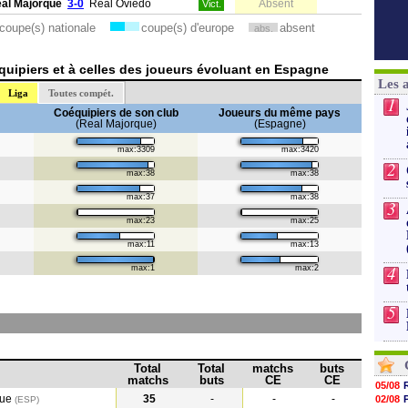
al Majorque
3-0
Real Oviedo
Absent
Vict.
coupe(s) nationale
coupe(s) d'europe
absent
abs.
uipiers et à celles des joueurs évoluant en Espagne
Les 
Liga
Toutes compét.
1
Coéquipiers de son club
Joueurs du même pays
(Real Majorque)
(Espagne)
max:3309
max:3420
2
max:38
max:38
max:37
max:38
3
max:23
max:25
max:11
max:13
4
max:1
max:2
5
Total
Total
matchs
buts
matchs
buts
CE
CE
05/08
que
35
-
-
-
02/08
(ESP)