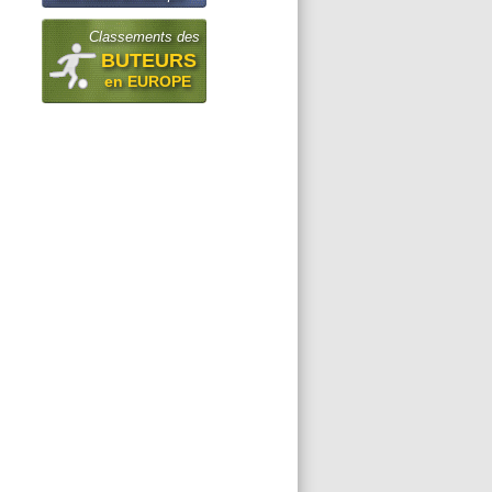
Classements des
BUTEURS
en EUROPE