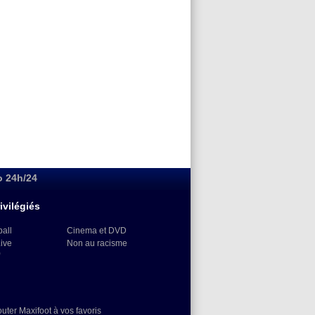
o 24h/24
ivilégiés
ball
Cinema et DVD
Live
Non au racisme
)
outer Maxifoot à vos favoris