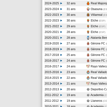
2024-2025
32 ans
Real Major
2023-2024
31 ans
Osasuna
(E
2022-2023
30 ans
Villarreal
(E
2022-2023
30 ans
Elche
(ESP
)
2021-2022
29 ans
Elche
(ESP
)
2020-2021
28 ans
Elche
(ESP
)
2020-2021
28 ans
Atalanta Be
2019-2020
27 ans
Gérone FC
(
2018-2019
26 ans
Gérone FC
2017-2018
25 ans
Gérone FC
2016-2017
24 ans
Gérone FC
(
2016-2017
24 ans
Rayo Valle
2015-2016
23 ans
Real Vallad
2014-2015
22 ans
Real Vallad
2013-2014
21 ans
Rayo Valle
2012-2013
20 ans
Deportivo C
2011-2012
19 ans
Academia
(
2011-2012
19 ans
Llaneros
(C
2010-2011
18 ans
Academia
(