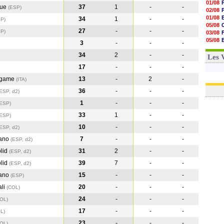
01/08
que
37
1
-
-
(ESP
)
02/08
01/08
34
1
-
-
SP
)
05/08
27
-
-
-
SP
)
03/08
05/08
3
-
-
-
03/08
34
2
-
-
03/08
Les 
17
-
-
-
rgame
13
-
2
-
(ITA
)
36
-
-
-
ESP, d2)
1
-
-
-
(ESP
)
33
1
-
-
(ESP
)
10
-
-
-
ESP, d2)
cano
7
-
-
-
(ESP, d2)
olid
31
2
-
-
(ESP, d2)
olid
39
7
-
-
(ESP, d2)
cano
15
-
-
-
(ESP
)
ali
20
-
-
-
(COL
)
24
-
-
-
COL
)
17
-
-
-
OL
)
23
-
-
-
COL
)