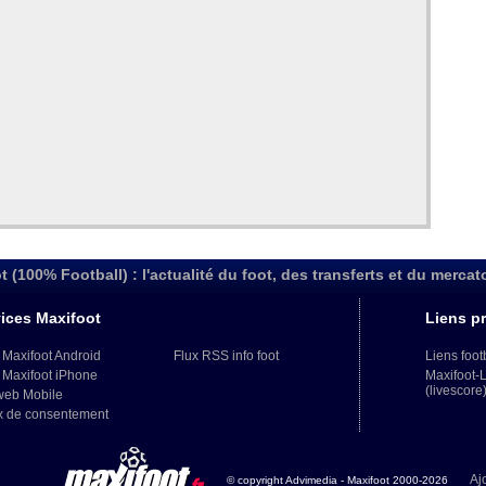
t (100% Football) : l'actualité du foot, des transferts et du mercat
ices Maxifoot
Liens pr
 Maxifoot Android
Flux RSS info foot
Liens foot
 Maxifoot iPhone
Maxifoot-
(livescore
web Mobile
x de consentement
Aj
© copyright Advimedia - Maxifoot 2000-2026