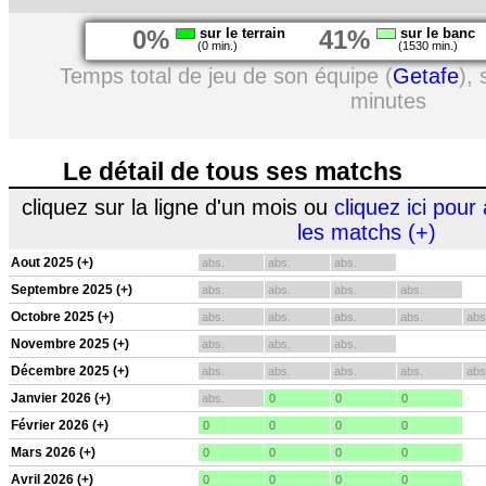
0%
sur le terrain
41%
sur le banc
(0 min.)
(1530 min.)
Temps total de jeu de son équipe (
Getafe
),
minutes
Le détail de tous ses matchs
cliquez sur la ligne d'un mois ou
cliquez ici pour 
les matchs (+)
Aout 2025 (+)
abs.
abs.
abs.
Septembre 2025 (+)
abs.
abs.
abs.
abs.
Octobre 2025 (+)
abs.
abs.
abs.
abs.
abs
Novembre 2025 (+)
abs.
abs.
abs.
Décembre 2025 (+)
abs.
abs.
abs.
abs.
abs
Janvier 2026 (+)
abs.
0
0
0
Février 2026 (+)
0
0
0
0
Mars 2026 (+)
0
0
0
0
Avril 2026 (+)
0
0
0
0