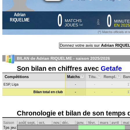
0
0
Adrian
&
RIQUELME
MATCHS
MINUTE
JOUES
EN
2025
*
(
)
(*) Matchs officiels e
Donnez votre avis sur
Adrian RIQUE
BILAN de Adrian RIQUELME - saison
2025/2026
Son bilan en chiffres avec
Getafe
Compétitions
Matchs
Titu.
Rempl.
Ban
?
?
?
ESP, Liga
-
-
-
1
Bilan total en club
-
-
-
1
Chronologie et bilan de son temps 
Saison
août
sept.
oct.
nov.
déc.
janv.
févr.
mars
avril
mai
Tps jeu: