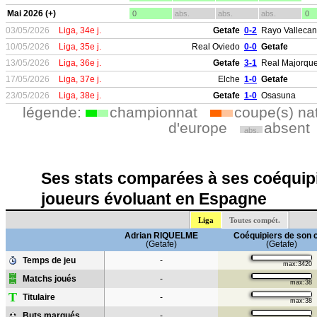
Mai 2026 (+)
0
abs.
abs.
abs.
0
03/05/2026
Liga, 34e j.
Getafe
0-2
Rayo Valleca
10/05/2026
Liga, 35e j.
Real Oviedo
0-0
Getafe
13/05/2026
Liga, 36e j.
Getafe
3-1
Real Majorqu
17/05/2026
Liga, 37e j.
Elche
1-0
Getafe
23/05/2026
Liga, 38e j.
Getafe
1-0
Osasuna
légende:
championnat
coupe(s) na
d'europe
absent
abs.
Ses stats comparées à ses coéquipi
joueurs évoluant en Espagne
Liga
Toutes compét.
Adrian RIQUELME
Coéquipiers de son 
(Getafe)
(Getafe)
Temps de jeu
-
max:3420
Matchs joués
-
max:38
T
Titulaire
-
max:38
Buts marqués
-