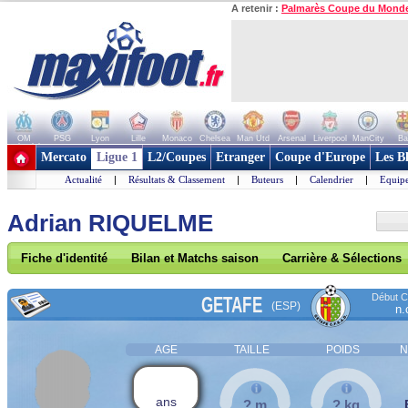
A retenir :
Palmarès Coupe du Mond
OM
PSG
Lyon
Lille
Monaco
Chelsea
Man Utd
Arsenal
Liverpool
ManCity
Ba
+ de clubs
Mercato
Ligue 1
L2/Coupes
Etranger
Coupe d'Europe
Les B
Actualité
|
Résultats & Classement
|
Buteurs
|
Calendrier
|
Equipe
Adrian RIQUELME
Fiche d'identité
Bilan et Matchs saison
Carrière & Sélections
Début Co
GETAFE
(ESP)
n.
AGE
TAILLE
POIDS
N
ans
? m
? kg