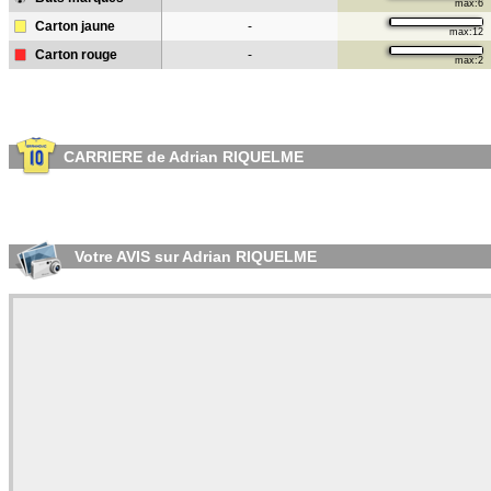
max:6
Carton jaune
-
max:12
Carton rouge
-
max:2
CARRIERE de Adrian RIQUELME
Votre AVIS sur Adrian RIQUELME