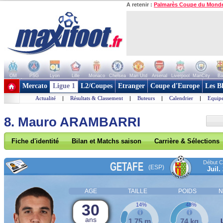
A retenir :
Palmarès Coupe du Mond
OM
PSG
Lyon
Lille
Monaco
Chelsea
Man Utd
Arsenal
Liverpool
ManCity
Ba
+ de clubs
Mercato
Ligue 1
L2/Coupes
Etranger
Coupe d'Europe
Les B
Actualité
|
Résultats & Classement
|
Buteurs
|
Calendrier
|
Equipe
8. Mauro ARAMBARRI
Fiche d'identité
Bilan et Matchs saison
Carrière & Sélections
Début Co
GETAFE
(ESP)
Juil.
AGE
TAILLE
POIDS
N
30
14%
48%
ans
1,75 m
74 kg