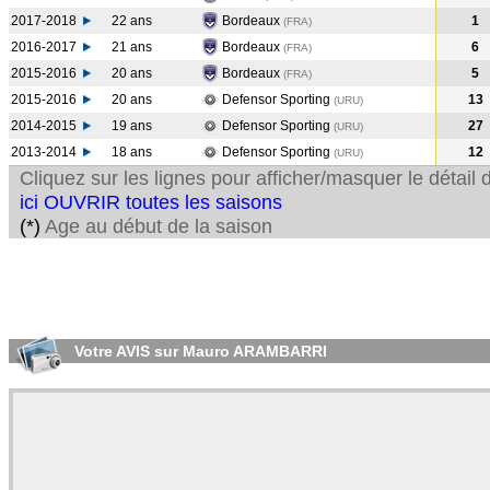
2017-2018
22 ans
Bordeaux
1
(FRA
)
2016-2017
21 ans
Bordeaux
6
(FRA
)
2015-2016
20 ans
Bordeaux
5
(FRA
)
2015-2016
20 ans
Defensor Sporting
13
(URU
)
2014-2015
19 ans
Defensor Sporting
27
(URU
)
2013-2014
18 ans
Defensor Sporting
12
(URU
)
Cliquez sur les lignes pour afficher/masquer le détai
ici OUVRIR toutes les saisons
(*)
Age au début de la saison
Votre AVIS sur Mauro ARAMBARRI