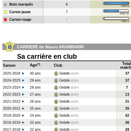
Buts marqués
6
max:6
Carton jaune
7
max:12
Carton rouge
-
max:2
CARRIERE de Mauro ARAMBARRI
Sa carrière en club
Total
(*)
Age
Saison
Club
match
2025-2026
30 ans
Getafe
37
(ESP)
2024-2025
29 ans
Getafe
37
(ESP
)
2023-2024
28 ans
Getafe
7
(ESP
)
2022-2023
27 ans
Getafe
13
(ESP
)
2021-2022
26 ans
Getafe
31
(ESP
)
2020-2021
25 ans
Getafe
35
(ESP
)
2019-2020
24 ans
Getafe
42
(ESP
)
2018-2019
23 ans
Getafe
36
(ESP
)
2017-2018
22 ans
Getafe
29
(ESP
)