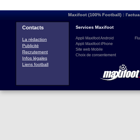
Maxifoot (100% Football) : l'actua
Services Maxifoot
Contacts
Appli Maxifoot Android
Flu
La rédaction
Appli Maxifoot iPhone
Publicité
Site web Mobile
Recrutement
Choix de consentement
Infos légales
Liens football