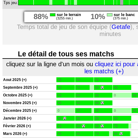
Tps jeu:
88%
sur le terrain
10%
sur le banc
(3255 min.)
(375 min.)
Temps total de jeu de son équipe (
Getafe
),
minutes
Le détail de tous ses matchs
cliquez sur la ligne d'un mois ou
cliquez ici pour 
les matchs (+)
Aout 2025 (+)
90
90
90
Septembre 2025 (+)
90
70
90
90
Octobre 2025 (+)
90
90
90
0
90
Novembre 2025 (+)
90
90
90
Décembre 2025 (+)
0
80
90
0
90
Janvier 2026 (+)
90
90
90
90
Février 2026 (+)
90
90
90
76
Mars 2026 (+)
90
90
74
84