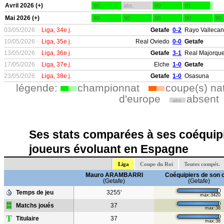
Avril 2026 (+)
90
abs.
90
81
Mai 2026 (+)
90
90
90
90
90
03/05/2026
Liga, 34e j.
Getafe
0-2
Rayo Valleca
10/05/2026
Liga, 35e j.
Real Oviedo
0-0
Getafe
13/05/2026
Liga, 36e j.
Getafe
3-1
Real Majorqu
17/05/2026
Liga, 37e j.
Elche
1-0
Getafe
23/05/2026
Liga, 38e j.
Getafe
1-0
Osasuna
légende:
championnat
coupe(s) na
d'europe
absent
abs.
Ses stats comparées à ses coéquipi
joueurs évoluant en Espagne
Liga
Coupe du Roi
Toutes compét.
Mauro ARAMBARRI
Coéquipiers de son 
(Getafe)
(Getafe)
Temps de jeu
3255'
max:3420
Matchs joués
37
max:38
T
Titulaire
37
max:38