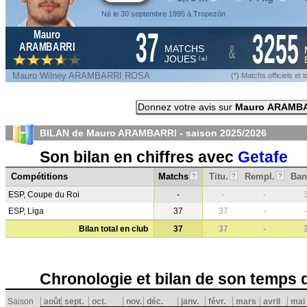
Né le 30 septembre 1995 à Tropezón
37
3255
Mauro
&
ARAMBARRI
MATCHS
JOUES
*
(
)
Mauro Wilney ARAMBARRI ROSA
(*) Matchs officiels e
Donnez votre avis sur
Mauro ARAMB
BILAN de Mauro ARAMBARRI - saison
2025/2026
Son bilan en chiffres avec
Getafe
Compétitions
Matchs
Titu.
Rempl.
Ban
?
?
?
ESP, Coupe du Roi
-
-
-
ESP, Liga
37
37
-
-
Bilan total en club
37
37
-
Chronologie et bilan de son temps 
Saison
août
sept.
oct.
nov.
déc.
janv.
févr.
mars
avril
mai