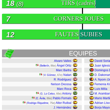
18
TIRS
(cadrés)
(8)
7
CORNERS JOUES
12
FAUTES SUBIES
EQUIPES
Alvaro Valles
David Sori
Ángel Ortiz
Juan Iglesi
(
Bellerín
, 86e)
Marc Bartra
Domingos 
Natan
D. Dakona
(
V. Gómez
, 67e)
R. Rodríguez
A. Nyom
(
D
Nelson Deossa
Femenia Ki
Marc Roca
Luis Milla
Antony
M. Arambar
(
G. Lo Celso
, 66e)
Pablo Fornals
Mario Martí
(
E. Ávila
, 86e)
Aitor Ruibal
Adrian Liso
(
Rodrigo Riquelme
, 75e)
J. Hernández
Borja Mayo