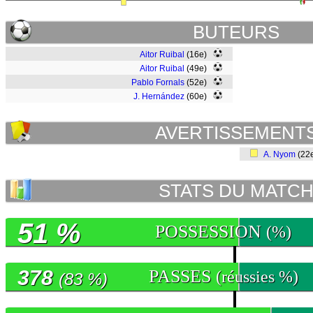
BUTEURS
Aitor Ruibal
(16e)
Aitor Ruibal
(49e)
Pablo Fornals
(52e)
J. Hernández
(60e)
AVERTISSEMENT
A. Nyom
(22
STATS DU MATC
51 %
POSSESSION
(%)
378
PASSES
(réussies %)
(83 %)