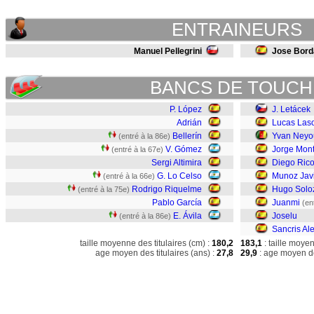
ENTRAINEURS
Manuel Pellegrini
Jose Bord
BANCS DE TOUCH
P. López
J. Letácek
Adrián
Lucas Las
Bellerín
Yvan Neyo
(entré à la 86e)
V. Gómez
Jorge Mon
(entré à la 67e)
Sergi Altimira
Diego Ric
G. Lo Celso
Munoz Jav
(entré à la 66e)
Rodrigo Riquelme
Hugo Solo
(entré à la 75e)
Pablo García
Juanmi
(en
E. Ávila
Joselu
(entré à la 86e)
Sancris Al
taille moyenne des titulaires (cm) :
180,2
183,1
: taille moye
age moyen des titulaires (ans) :
27,8
29,9
: age moyen de