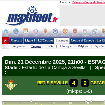
A retenir :
Palmarès Coupe du Mond
OM
PSG
Lyon
Lille
Monaco
Chelsea
Man Utd
Arsenal
Liverpool
ManCity
Ba
+ de clubs
Mercato
Ligue 1
L2/Coupes
Etranger
Coupe d'Europe
Les B
Angleterre
|
Espagne
|
Italie
|
Allemagne
|
Belgique
|
Pays-Bas
Dim. 21 Décembre 2025, 21h00 - ESPAG
Stade :
Estadio de La Cartuja à Sevilla |
Spec
:
4
0
BETIS SÉVILLE
GETAF
(mi-tps: 1-0)
1
10
20
30
40
50
6