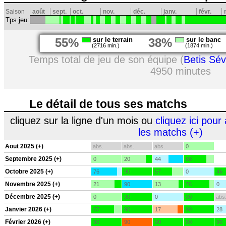
Saison
août
sept.
oct.
nov.
déc.
janv.
févr.
Tps jeu:
55%
sur le terrain
38%
sur le banc
(2716 min.)
(1874 min.)
Temps total de jeu de son équipe (
Betis Sévi
4950 minutes
Le détail de tous ses matchs
cliquez sur la ligne d'un mois ou
cliquez ici pour 
les matchs (+)
Aout 2025 (+)
abs.
abs.
abs.
0
Septembre 2025 (+)
0
20
44
68
Octobre 2025 (+)
76
90
57
0
46
Novembre 2025 (+)
21
90
13
76
0
Décembre 2025 (+)
0
90
0
90
abs
Janvier 2026 (+)
67
90
17
90
28
Février 2026 (+)
90
90
90
90
90