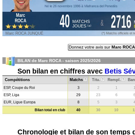
Né le 26 novembre 1996 à Vilafranca del Penedès
40
2716
Marc
&
ROCA
MATCHS
JOUES
*
(
)
Marc ROCA JUNQUÉ
(*) Matchs officiels e
Donnez votre avis sur
Marc ROCA
BILAN de Marc ROCA - saison
2025/2026
Son bilan en chiffres avec
Betis Sév
Compétitions
Matchs
Titu.
Rempl.
Ban
?
?
?
ESP, Coupe du Roi
3
2
1
ESP, Liga
29
23
6
EUR, Ligue Europa
8
5
3
Bilan total en club
40
30
10
1
Chronologie et bilan de son temps 