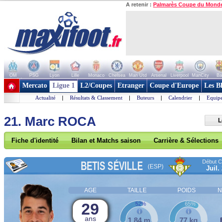
A retenir :
Palmarès Coupe du Mond
OM
PSG
Lyon
Lille
Monaco
Chelsea
Man Utd
Arsenal
Liverpool
ManCity
Ba
+ de clubs
Mercato
Ligue 1
L2/Coupes
Etranger
Coupe d'Europe
Les B
Actualité
|
Résultats & Classement
|
Buteurs
|
Calendrier
|
Equipe
21. Marc ROCA
L
Fiche d'identité
Bilan et Matchs saison
Carrière & Sélections
Début Co
BETIS SÉVILLE
(ESP)
Juil.
AGE
TAILLE
POIDS
N
29
52%
65%
ans
1,84 m
77 kg