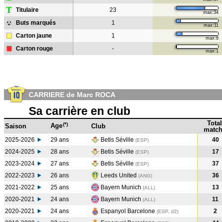
T
Titulaire
23
max:34
Buts marqués
1
max:11
Carton jaune
1
max:8
Carton rouge
-
max:1
CARRIERE de Marc ROCA
Sa carrière en club
Total
(*)
Age
Saison
Club
match
2025-2026
29 ans
Betis Séville
40
(ESP)
2024-2025
28 ans
Betis Séville
17
(ESP
)
2023-2024
27 ans
Betis Séville
37
(ESP
)
2022-2023
26 ans
Leeds United
36
(ANG
)
2021-2022
25 ans
Bayern Munich
13
(ALL
)
2020-2021
24 ans
Bayern Munich
11
(ALL
)
2020-2021
24 ans
Espanyol Barcelone
2
(ESP, d2)