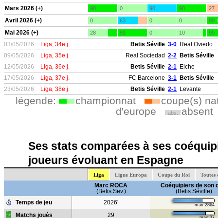
Mars 2026 (+)
90
0
90
90
27
Avril 2026 (+)
0
63
0
0
90
Mai 2026 (+)
28
90
0
10
90
03/05/2026
Liga, 34e j.
Betis Séville
3-0
Real Oviedo
09/05/2026
Liga, 35e j.
Real Sociedad
2-2
Betis Séville
12/05/2026
Liga, 36e j.
Betis Séville
2-1
Elche
17/05/2026
Liga, 37e j.
FC Barcelone
3-1
Betis Séville
23/05/2026
Liga, 38e j.
Betis Séville
2-1
Levante
légende:
championnat
coupe(s) na
d'europe
absent
abs.
Ses stats comparées à ses coéquipi
joueurs évoluant en Espagne
Liga
Ligue Europa
Coupe du Roi
Toutes 
Marc ROCA
Coéquipiers de son 
(Betis Sev.)
(Betis Séville)
Temps de jeu
2026'
max:2864
Matchs joués
29
max:37