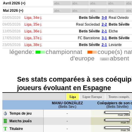
Avril 2026 (+)
abs.
abs.
abs.
abs.
abs
Mai 2026 (+)
abs.
abs.
abs.
abs.
abs
03/05/2026
Liga, 34e j.
Betis Séville
3-0
Real Oviedo
09/05/2026
Liga, 35e j.
Real Sociedad
2-2
Betis Séville
12/05/2026
Liga, 36e j.
Betis Séville
2-1
Elche
17/05/2026
Liga, 37e j.
FC Barcelone
3-1
Betis Séville
23/05/2026
Liga, 38e j.
Betis Séville
2-1
Levante
légende:
championnat
coupe(s) na
d'europe
absent
abs.
Ses stats comparées à ses coéquipi
joueurs évoluant en Espagne
Liga
Ligue Europa
Toutes compét.
MANU GONZÁLEZ
Coéquipiers de son 
(Betis Sev.)
(Betis Séville)
Temps de jeu
-
max:2864
Matchs joués
-
max:37
T
Titulaire
-
max:34