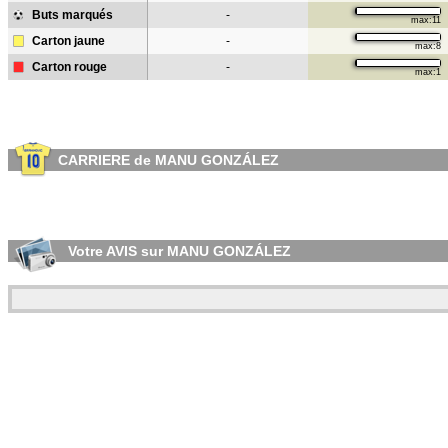
Buts marqués
-
max:11
Carton jaune
-
max:8
Carton rouge
-
max:1
CARRIERE de MANU GONZÁLEZ
Votre AVIS sur MANU GONZÁLEZ