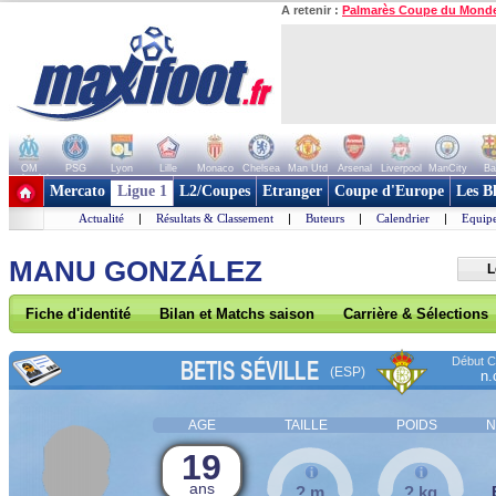
A retenir :
Palmarès Coupe du Mond
OM
PSG
Lyon
Lille
Monaco
Chelsea
Man Utd
Arsenal
Liverpool
ManCity
Ba
+ de clubs
Mercato
Ligue 1
L2/Coupes
Etranger
Coupe d'Europe
Les B
Actualité
|
Résultats & Classement
|
Buteurs
|
Calendrier
|
Equipe
MANU GONZÁLEZ
L
Fiche d'identité
Bilan et Matchs saison
Carrière & Sélections
Début Co
BETIS SÉVILLE
(ESP)
n.
AGE
TAILLE
POIDS
N
19
ans
? m
? kg