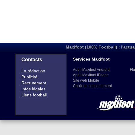
Maxifoot (100% Football) : l'actua
Services Maxifoot
Contacts
Appli Maxifoot Android
Flu
La rédaction
Appli Maxifoot iPhone
Publicité
Site web Mobile
Recrutement
Choix de consentement
Infos légales
Liens football