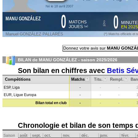
Né le 18 avril 2007
0
0
MANU GONZÁLEZ
&
MATCHS
MINUTE
JOUES
EN
2025
*
(
)
Manuel GONZÁLEZ PALLARÉS
(*) Matchs officiels e
Donnez votre avis sur
MANU GONZÁ
BILAN de MANU GONZÁLEZ - saison
2025/2026
Son bilan en chiffres avec
Betis Sév
Compétitions
Matchs
Titu.
Rempl.
Ban
?
?
?
ESP, Liga
-
-
-
EUR, Ligue Europa
-
-
-
Bilan total en club
-
-
-
Chronologie et bilan de son temps 
Saison
août
sept.
oct.
nov.
déc.
janv.
févr.