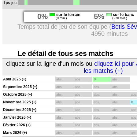
Tps jeu:
0%
sur le terrain
5%
sur le banc
(0 min.)
(270 min.)
Temps total de jeu de son équipe (
Betis Sévi
4950 minutes
Le détail de tous ses matchs
cliquez sur la ligne d'un mois ou
cliquez ici pour 
les matchs (+)
Aout 2025 (+)
abs.
abs.
0
abs.
Septembre 2025 (+)
abs.
abs.
abs.
abs.
Octobre 2025 (+)
abs.
abs.
abs.
abs.
abs
Novembre 2025 (+)
abs.
abs.
abs.
abs.
0
Décembre 2025 (+)
abs.
abs.
abs.
abs.
abs
Janvier 2026 (+)
abs.
abs.
abs.
abs.
abs
Février 2026 (+)
abs.
abs.
abs.
abs.
abs
Mars 2026 (+)
abs.
abs.
abs.
abs.
abs