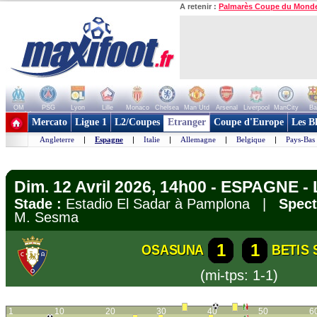
A retenir :
Palmarès Coupe du Mond
OM
PSG
Lyon
Lille
Monaco
Chelsea
Man Utd
Arsenal
Liverpool
ManCity
Ba
+ de clubs
Mercato
Ligue 1
L2/Coupes
Etranger
Coupe d'Europe
Les B
Angleterre
|
Espagne
|
Italie
|
Allemagne
|
Belgique
|
Pays-Bas
Dim. 12 Avril 2026, 14h00 - ESPAGNE - 
Stade :
Estadio El Sadar à Pamplona |
Spect
M. Sesma
1
1
OSASUNA
BETIS 
(mi-tps: 1-1)
1
10
20
30
40
50
6