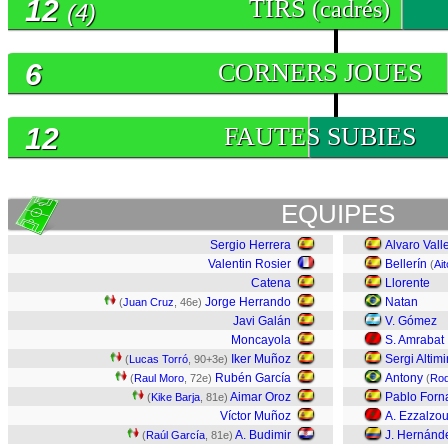
12
TIRS
(cadrés)
(4)
6
CORNERS JOUES
12
FAUTES SUBIES
EQUIPES
Sergio Herrera
Alvaro Vall
Valentin Rosier
Bellerín
(
Ait
Catena
Llorente
Jorge Herrando
Natan
(
Juan Cruz
, 46e)
Javi Galán
V. Gómez
Moncayola
S. Amrabat
Iker Muñoz
Sergi Altimi
(
Lucas Torró
, 90+3e)
Rubén García
Antony
(
Raul Moro
, 72e)
(
Rod
Aimar Oroz
Pablo Forn
(
Kike Barja
, 81e)
Víctor Muñoz
A. Ezzalzou
A. Budimir
J. Hernánd
(
Raúl García
, 81e)