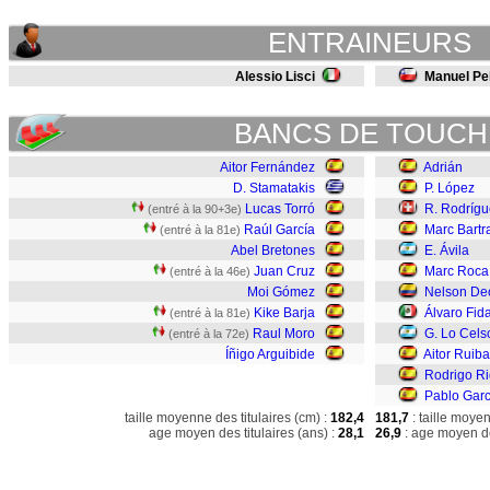
ENTRAINEURS
Alessio Lisci
Manuel Pel
BANCS DE TOUCH
Aitor Fernández
Adrián
D. Stamatakis
P. López
Lucas Torró
R. Rodrígu
(entré à la 90+3e)
Raúl García
Marc Bartr
(entré à la 81e)
Abel Bretones
E. Ávila
Juan Cruz
Marc Roca
(entré à la 46e)
Moi Gómez
Nelson De
Kike Barja
Álvaro Fid
(entré à la 81e)
Raul Moro
G. Lo Cels
(entré à la 72e)
Íñigo Arguibide
Aitor Ruiba
Rodrigo R
Pablo Garc
taille moyenne des titulaires (cm) :
182,4
181,7
: taille moye
age moyen des titulaires (ans) :
28,1
26,9
: age moyen de