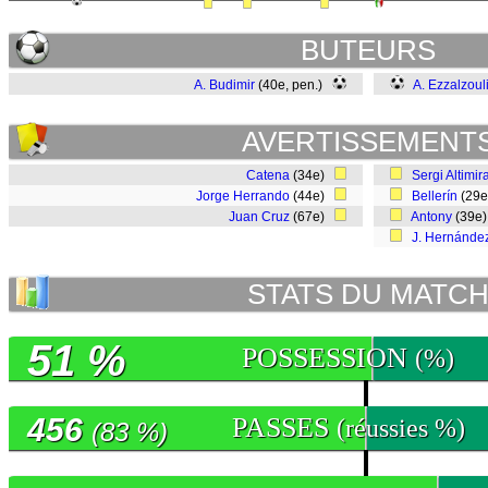
BUTEURS
A. Budimir
(40e, pen.)
A. Ezzalzoul
AVERTISSEMENT
Catena
(34e)
Sergi Altimir
Jorge Herrando
(44e)
Bellerín
(29
Juan Cruz
(67e)
Antony
(39e
J. Hernánde
STATS DU MATC
51 %
POSSESSION
(%)
456
PASSES
(réussies %)
(83 %)