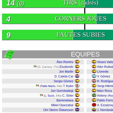
14
TIRS
(cadrés)
(6)
4
CORNERS JOUES
9
FAUTES SUBIES
EQUIPES
Álex Remiro
Alvaro Vall
Elustondo
Aitor Ruiba
(G. Carrera, 77e)
Jon Martín
Llorente
D. Caleta-Car
V. Gómez
Sergio Gómez
R. Rodrígu
T. Kubo
Sergi Altimi
(
Pablo Marín
, 54e)
Jon Gorrotxategi
Marc Roca
C. Soler
Antony
(
L. Sucic
, 54e)
(
Rod
Barrenetxea
Pablo Forn
Mikel Oyarzabal
A. Ezzalzou
Orri Steinn Óskarsson
J. Hernánd