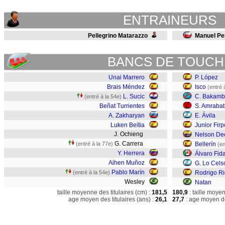
ENTRAINEURS
Pellegrino Matarazzo
Manuel Pel
BANCS DE TOUCH
Unai Marrero
P. López
Brais Méndez
Isco
(entré 
L. Sucic
C. Bakam
(entré à la 54e)
Beñat Turrientes
S. Amrabat
A. Zakharyan
E. Ávila
Luken Beitia
Junior Firp
J. Ochieng
Nelson De
G. Carrera
(entré à la 77e)
Bellerín
(en
Y. Herrera
Álvaro Fid
Aihen Muñoz
G. Lo Cels
Pablo Marín
(entré à la 54e)
Rodrigo R
Wesley
Natan
taille moyenne des titulaires (cm) :
181,5
180,9
: taille moye
age moyen des titulaires (ans) :
26,1
27,7
: age moyen de