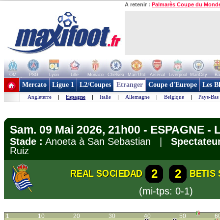
A retenir :
Palmarès Coupe du Mond
OM
PSG
Lyon
Lille
Monaco
Chelsea
Man Utd
Arsenal
Liverpool
ManCity
Ba
+ de clubs
Mercato
Ligue 1
L2/Coupes
Etranger
Coupe d'Europe
Les B
Angleterre
|
Espagne
|
Italie
|
Allemagne
|
Belgique
|
Pays-Bas
Sam. 09 Mai 2026, 21h00 - ESPAGNE - 
Stade :
Anoeta à San Sebastian |
Spectateur
Ruiz
2
2
REAL SOCIEDAD
BETIS 
(mi-tps: 0-1)
1
10
20
30
40
50
6