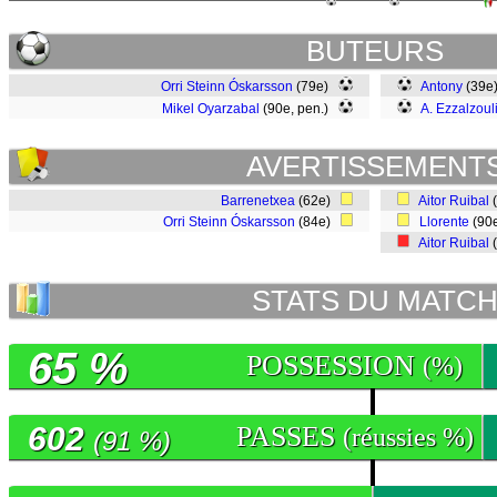
BUTEURS
Orri Steinn Óskarsson
(79e)
Antony
(39e
Mikel Oyarzabal
(90e, pen.)
A. Ezzalzoul
AVERTISSEMENT
Barrenetxea
(62e)
Aitor Ruibal
Orri Steinn Óskarsson
(84e)
Llorente
(90
Aitor Ruibal
STATS DU MATC
65 %
POSSESSION
(%)
602
PASSES
(réussies %)
(91 %)