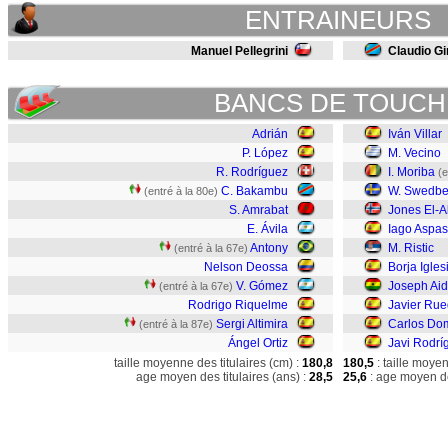
ENTRAINEURS
Manuel Pellegrini
Claudio Gi
BANCS DE TOUCH
Adrián
Iván Villar
P. López
M. Vecino
R. Rodríguez
I. Moriba
(e
C. Bakambu
W. Swedbe
(entré à la 80e)
S. Amrabat
Jones El-A
E. Ávila
Iago Aspas
Antony
M. Ristic
(entré à la 67e)
Nelson Deossa
Borja Igles
V. Gómez
Joseph Ai
(entré à la 67e)
Rodrigo Riquelme
Javier Ru
Sergi Altimira
Carlos Do
(entré à la 87e)
Ángel Ortiz
Javi Rodrí
taille moyenne des titulaires (cm) :
180,8
180,5
: taille moye
age moyen des titulaires (ans) :
28,5
25,6
: age moyen de