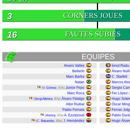
3
CORNERS JOUES
16
FAUTES SUBIES
EQUIPES
Alvaro Valles
Ionut Radu
Bellerín
Álvaro Núñ
Marc Bartra
C. Starfelt
Natan
Marcos Alo
Junior Firpo
Sergio Carr
(
V. Gómez
, 67e)
Marc Roca
Fer López
(
Álvaro Fidalgo
Hugo Sotel
(
Sergi Altimira
, 87e)
Aitor Ruibal
Óscar Min
Pablo Fornals
Ferran Jutg
A. Ezzalzouli
Pablo Durá
(
Antony
, 67e)
J. Hernández
Hugo Álvar
(
C. Bakambu
, 80e)