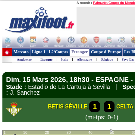
A retenir :
Palmarès Coupe du Mond
OM
PSG
Lyon
Lille
Monaco
Chelsea
Man Utd
Arsenal
Liverpool
ManCity
Ba
+ de clubs
Mercato
Ligue 1
L2/Coupes
Etranger
Coupe d'Europe
Les B
Angleterre
|
Espagne
|
Italie
|
Allemagne
|
Belgique
|
Pays-Bas
Dim. 15 Mars 2026, 18h30 - ESPAGNE - 
Stade :
Estadio de La Cartuja à Sevilla |
Spec
:
J. Sanchez
1
1
BETIS SÉVILLE
CELTA
(mi-tps: 0-1)
1
10
20
30
40
50
6