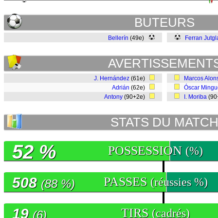
BUTEURS
Bellerín
(49e)
Ferran Jutgl
AVERTISSEMENT
J. Hernández
(61e)
Marcos Alon
Adrián
(62e)
Óscar Mingu
Antony
(90+2e)
I. Moriba
(90
STATS DU MATC
52 %
POSSESSION
(%)
508
PASSES
(réussies %)
(88 %)
19
TIRS
(cadrés)
(6)