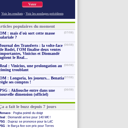
Voter
Voir les resultats
-
Voir les sondages précédents
articles populaires du moment
(07/08)
OM : mais d'où sort cette masse
salariale ?
(06/08)
Journal des Transferts : la volte-face
de Rodri, l'OM finalise deux ventes
importantes, Vinicius et Diomandé
agitent le Real...
(06/08)
Real : Vinicius, une prolongation au
timing troublant
(07/08)
OM : Longoria, les joueurs... Benatia
règle ses comptes !
(06/08)
PSG : Akliouche entre dans une
nouvelle dimension (officiel)
Ça a fait le buzz depuis 7 jours
Monaco
: Pogba pointé du doigt
Real
: Diomandé arrive pour 140 M€ !
PSG
: Dupraz se prononce pour la LdC
PSG
: le Barça fixe son prix pour Torres