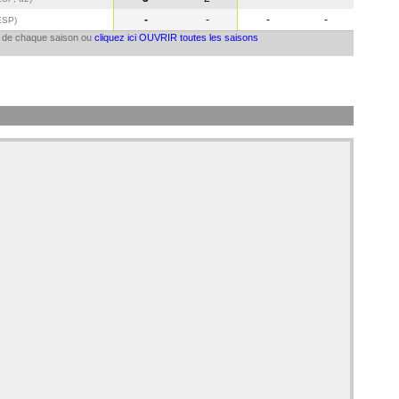
-
-
-
-
ESP
)
il de chaque saison ou
cliquez ici OUVRIR toutes les saisons