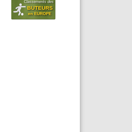
Classements des
BUTEURS
en EUROPE