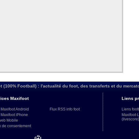
t (100% Football) : l'actualité du foot, des transferts et du mercat
ices Maxifoot
Liens pr
 Maxifoot Android
Flux RSS info foot
Liens foot
 Maxifoot iPhone
Maxifoot-
(livescore
web Mobile
x de consentement