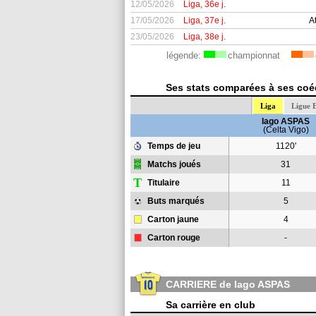
12/05/2026
Liga, 36e j.
17/05/2026
Liga, 37e j.
A
23/05/2026
Liga, 38e j.
légende:
championnat
Ses stats comparées à ses coéq
Liga
Ligue 
Iago ASPAS
(Celta Vigo)
Temps de jeu
1120'
Matchs joués
31
T
Titulaire
11
Buts marqués
5
Carton jaune
4
Carton rouge
-
CARRIERE de Iago ASPAS
Sa carrière en club