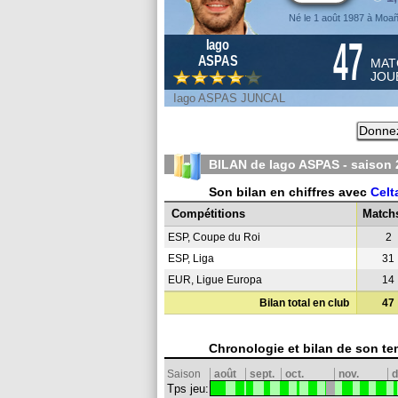
Né le 1 août 1987 à Moa
47
Iago
ASPAS
MAT
JOU
Iago ASPAS JUNCAL
Donnez
BILAN de Iago ASPAS - saison
Son bilan en chiffres avec
Celt
Compétitions
Match
ESP, Coupe du Roi
2
ESP, Liga
31
EUR, Ligue Europa
14
Bilan total en club
47
Chronologie et bilan de son te
Saison
août
sept.
oct.
nov.
d
Tps jeu: