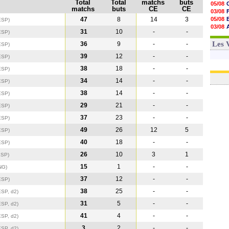
Total
Total
matchs
buts
05/08
matchs
buts
CE
CE
03/08
47
8
14
3
05/08
ESP)
03/08
31
10
-
-
ESP
)
03/08
03/08
Les 
36
9
-
-
ESP
)
39
12
-
-
ESP
)
38
18
-
-
ESP
)
34
14
-
-
ESP
)
38
14
-
-
ESP
)
29
21
-
-
ESP
)
37
23
-
-
ESP
)
49
26
12
5
ESP
)
40
18
-
-
ESP
)
26
10
3
1
ESP
)
15
1
-
-
NG
)
37
12
-
-
ESP
)
38
25
-
-
ESP, d2)
31
5
-
-
ESP, d2)
41
4
-
-
ESP, d2)
3
2
-
-
ESP, d2)