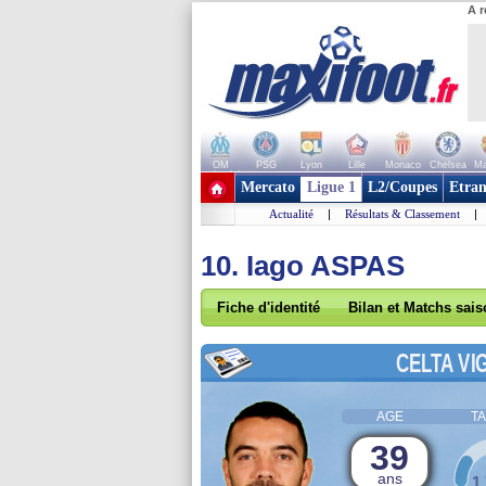
A r
OM
PSG
Lyon
Lille
Monaco
Chelsea
Ma
+ de clubs
Mercato
Ligue 1
L2/Coupes
Etran
Actualité
|
Résultats & Classement
|
10. Iago ASPAS
Fiche d'identité
Bilan et Matchs sai
CELTA VI
AGE
TA
39
ans
1