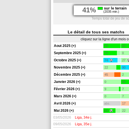
41%
sur le terrain
(2035 min.)
Temps total de jeu de s
Le détail de tous ses matchs
cliquez sur la ligne d'un mois 
Aout 2025 (+)
90
63
Septembre 2025 (+)
70
0
Octobre 2025 (+)
74
27
Novembre 2025 (+)
22
90
Décembre 2025 (+)
45
2
Janvier 2026 (+)
0
58
Février 2026 (+)
9
7
Mars 2026 (+)
0
7
Avril 2026 (+)
abs.
17
Mai 2026 (+)
63
22
03/05/2026
Liga, 34e j.
09/05/2026
Liga, 35e j.