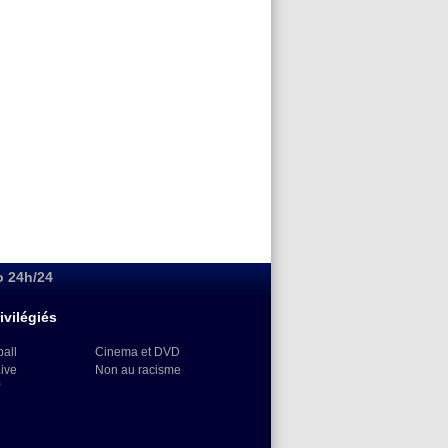
o 24h/24
ivilégiés
ball
Cinema et DVD
Live
Non au racisme
)