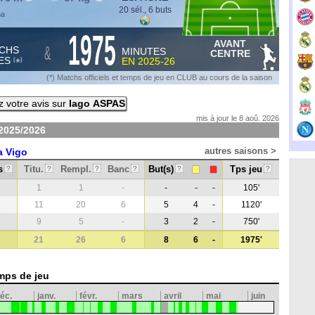
20 sél., 6 buts
ña
1975
AVANT
&
CHS
MINUTES
CENTRE
ES
EN
2025-26
*
(
)
(*) Matchs officiels et temps de jeu en CLUB au cours de la saison
 votre avis sur
Iago ASPAS
mis à jour le 8 aoû. 2026
2025/2026
autres saisons >
a Vigo
s
Titu.
Rempl.
Banc
But(s)
Tps jeu
?
?
?
?
?
?
1
1
-
-
-
-
105'
11
20
6
5
4
-
1120'
9
5
-
3
2
-
750'
21
26
6
8
6
-
1975'
mps de jeu
éc.
janv.
févr.
mars
avril
mai
juin