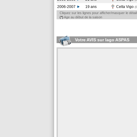
2006-2007
19 ans
Celta Vigo
(
Cliquez sur les lignes pour afficher/masquer le déta
(*)
Age au début de la saison
Votre AVIS sur Iago ASPAS