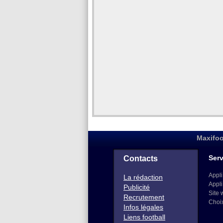
Maxifoo
Serv
Contacts
Appli
La rédaction
Appli
Publicité
Site 
Recrutement
Choi
Infos légales
Liens football