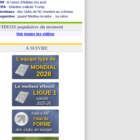
OM
: le retour d'Adidas est acté
FIFA
: Infantino sollicite Trump
Bordeaux
: des clubs de N1 montent au créneau
Argentine
: quand Medina recadre... sa mère
Real
: le démenti de Leipzig pour Diomandé
OM
: Paixão attire un 2e club anglais
VIDEOS populaires du moment
Voir toutes les vidéos
A SUIVRE
L'equipe type de
MONDIAL
2026
Le meilleur effectif
LIGUE 1
saison
2025-26
Indice MF :
l'état de
FORME
des clubs en europe