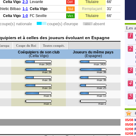
Celta Vigo
2-3
Levante
Titulaire
66'
Déf.
thletic Bilbao
1-1
Celta Vigo
Remplaçant
31'
Nul
Celta Vigo
1-0
FC Seville
Titulaire
66'
Vict.
coupe(s) nationale
coupe(s) d'europe
absent
abs.
Les 
1
uipiers et à celles des joueurs évoluant en Espagne
Europa
Coupe du Roi
Toutes compét.
2
Coéquipiers de son club
Joueurs du même pays
(Celta Vigo)
(Espagne)
max:3420
max:3420
3
max:38
max:38
max:38
max:38
4
max:14
max:25
5
max:8
max:13
max:1
max:2
05/08
05/08
02/08
02/08