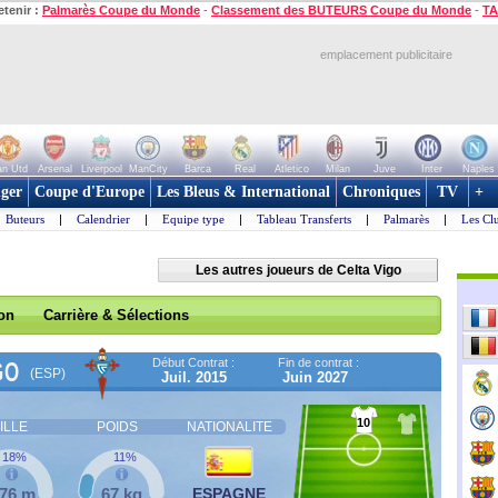
etenir :
Palmarès Coupe du Monde
-
Classement des BUTEURS Coupe du Monde
-
TA
emplacement publicitaire
n Utd
Arsenal
Liverpool
ManCity
Barca
Real
Atletico
Milan
Juve
Inter
Naples
ger
Coupe d'Europe
Les Bleus & International
Chroniques
TV
+
Buteurs
|
Calendrier
|
Equipe type
|
Tableau Transferts
|
Palmarès
|
Les Cl
Les autres joueurs de Celta Vigo
son
Carrière & Sélections
Début Contrat :
Fin de contrat :
GO
(ESP)
Juil. 2015
Juin 2027
10
ILLE
POIDS
NATIONALITE
18%
11%
,76 m
67 kg
ESPAGNE