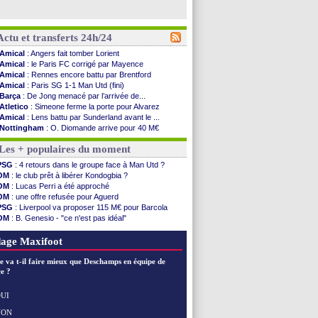
Actu et transferts 24h/24
Amical
: Angers fait tomber Lorient
Amical
: le Paris FC corrigé par Mayence
Amical
: Rennes encore battu par Brentford
Amical
: Paris SG 1-1 Man Utd (fini)
Barça
: De Jong menacé par l’arrivée de...
Atletico
: Simeone ferme la porte pour Alvarez
Amical
: Lens battu par Sunderland avant le ...
Nottingham
: O. Diomande arrive pour 40 M€
Amical
: Strasbourg s'incline encore
Les + populaires du moment
Amical
: Lille s'impose à Hambourg
Lens
: Ganiou prolongé jusqu'en 2030 (officiel)
PSG
: 4 retours dans le groupe face à Man Utd ?
OM
: le PSG, les précisions de Benatia
OM
: le club prêt à libérer Kondogbia ?
Amical
: Paris SG-Man Utd, les compos
OM
: Lucas Perri a été approché
Amical
: Chelsea corrige l'AC Milan
OM
: une offre refusée pour Aguerd
Argentine
: Messi perd son papa
PSG
: Liverpool va proposer 115 M€ pour Barcola
Amical
: l'Inter s'offre la Juventus
OM
: B. Genesio - "ce n'est pas idéal"
Atletico
: Almada rejoint River Plate (off.)
Real
: Mourinho durcit les règles
Monaco
: Camara a la cote en Angleterre
L1
: prison avec sursis requis contre un arbitre
age Maxifoot
Amical
: encore une défaite pour Strasbourg
OM
: la piste Goore en attaque
e va t-il faire mieux que Deschamps en équipe de
PSG
: ça négocie avec le Barça pour Torres
e ?
Amical
: Rennes s'incline contre Brentford
Arsenal
: c'est signé pour Guimaraes (officiel)
UI
Amical
: Le Mans concède un nul
NON
Voir les brèves précédentes