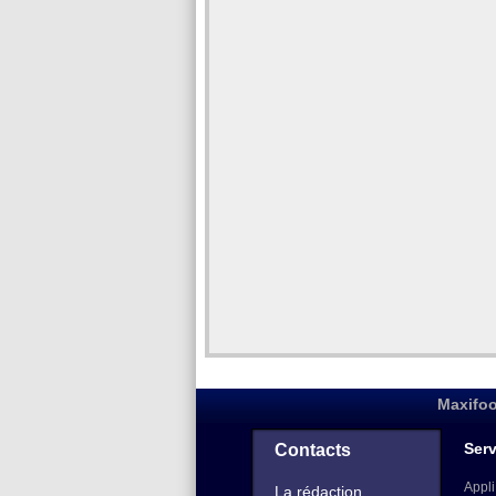
Maxifoo
Serv
Contacts
Appli
La rédaction