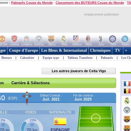
etenir :
Palmarès Coupe du Monde
-
Classement des BUTEURS Coupe du Monde
-
TA
emplacement publicitaire
n Utd
Arsenal
Liverpool
ManCity
Barca
Real
Atletico
Milan
Juve
Inter
Naples
ger
Coupe d'Europe
Les Bleus & International
Chroniques
TV
+
Buteurs
|
Calendrier
|
Equipe type
|
Tableau Transferts
|
Palmarès
|
Les Cl
Les autres joueurs de Celta Vigo
son
Carrière & Sélections
Début Contrat :
Fin de contrat :
GO
(ESP)
Juil. 2021
Juin 2029
ILLE
POIDS
NATIONALITE
2%
23%
,70 m
70 kg
ESPAGNE