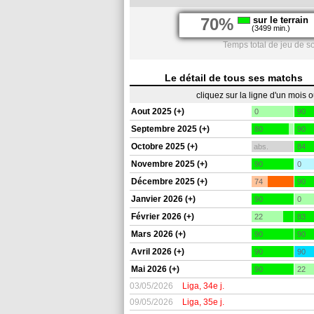
70%
sur le terrain
(3499 min.)
Temps total de jeu de s
Le détail de tous ses matchs
cliquez sur la ligne d'un mois 
Aout 2025 (+)
0
90
Septembre 2025 (+)
80
90
Octobre 2025 (+)
abs.
84
Novembre 2025 (+)
90
0
Décembre 2025 (+)
74
90
Janvier 2026 (+)
90
0
Février 2026 (+)
22
83
Mars 2026 (+)
90
90
Avril 2026 (+)
90
90
Mai 2026 (+)
90
22
03/05/2026
Liga, 34e j.
09/05/2026
Liga, 35e j.