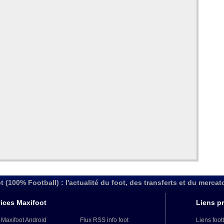
t (100% Football) : l'actualité du foot, des transferts et du mercat
ices Maxifoot
Liens pr
 Maxifoot Android
Flux RSS info foot
Liens foot