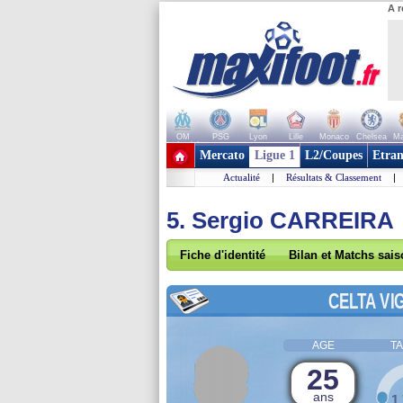
A r
OM
PSG
Lyon
Lille
Monaco
Chelsea
Ma
+ de clubs
Mercato
Ligue 1
L2/Coupes
Etran
Actualité
|
Résultats & Classement
|
5. Sergio CARREIRA
Fiche d'identité
Bilan et Matchs sai
CELTA VI
AGE
TA
25
ans
1