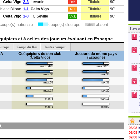
Celta Vigo
2-3
Levante
Titulaire
90'
Déf.
thletic Bilbao
1-1
Celta Vigo
Titulaire
90'
Nul
Celta Vigo
1-0
FC Seville
Titulaire
90'
Vict.
coupe(s) nationale
coupe(s) d'europe
absent
abs.
Les 
1
uipiers et à celles des joueurs évoluant en Espagne
Europa
Coupe du Roi
Toutes compét.
2
RA
Coéquipiers de son club
Joueurs du même pays
(Celta Vigo)
(Espagne)
3
max:3420
max:3420
max:38
max:38
4
max:38
max:38
max:14
max:25
5
max:8
max:13
max:1
max:2
A
05/08
05/08
02/08