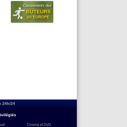
Classements des
BUTEURS
en EUROPE
o 24h/24
ivilégiés
ball
Cinema et DVD