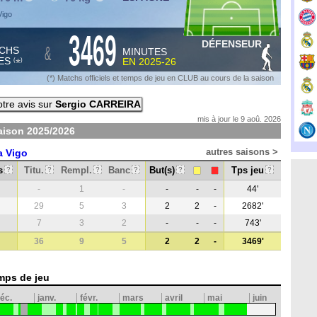
Vigo
3469
DÉFENSEUR
&
CHS
MINUTES
ES
EN
2025-26
*
(
)
(*) Matchs officiels et temps de jeu en CLUB au cours de la saison
tre avis sur
Sergio CARREIRA
mis à jour le 9 aoû. 2026
aison
2025/2026
autres saisons >
a Vigo
s
Titu.
Rempl.
Banc
But(s)
Tps jeu
?
?
?
?
?
?
-
1
-
-
-
-
44'
29
5
3
2
2
-
2682'
7
3
2
-
-
-
743'
36
9
5
2
2
-
3469'
mps de jeu
éc.
janv.
févr.
mars
avril
mai
juin