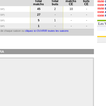
Total
Total
matchs
buts
05/08
matchs
buts
CE
CE
03/08
05/08
45
2
10
-
ESP)
03/08
27
-
-
-
ESP
)
03/08
06/08
5
1
-
-
ESP
)
03/08
Les 
1
-
-
-
ESP
)
il de chaque saison ou
cliquez ici OUVRIR toutes les saisons
IRA