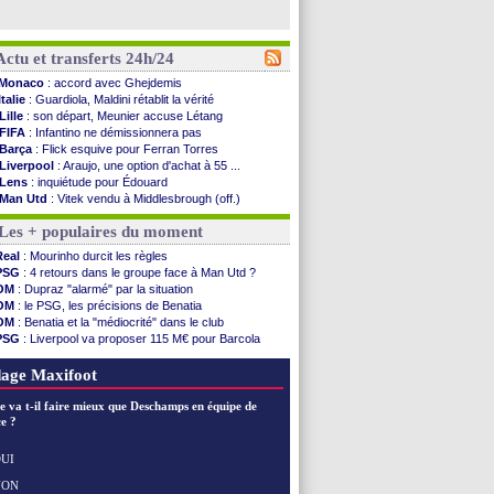
Actu et transferts 24h/24
Monaco
: accord avec Ghejdemis
Italie
: Guardiola, Maldini rétablit la vérité
Lille
: son départ, Meunier accuse Létang
FIFA
: Infantino ne démissionnera pas
Barça
: Flick esquive pour Ferran Torres
Liverpool
: Araujo, une option d'achat à 55 ...
Lens
: inquiétude pour Édouard
Man Utd
: Vitek vendu à Middlesbrough (off.)
PSV
: Sano recruté pour 14,5 M€ (officiel)
Les + populaires du moment
OM
: Coventry pense à Angel Gomes
PSG
: Rafel Pol satisfait des progrès
Real
: Mourinho durcit les règles
Amical
: le Barça vainqueur puis battu
PSG
: 4 retours dans le groupe face à Man Utd ?
Inter
: Calhanoglu prêt à prolonger
OM
: Dupraz "alarmé" par la situation
Nice
: Abdelmonem veut rester
OM
: le PSG, les précisions de Benatia
L2
: le classement complet
OM
: Benatia et la "médiocrité" dans le club
L2
: les résultats de la soirée
PSG
: Liverpool va proposer 115 M€ pour Barcola
Amical
: Le Havre renversé par Oviedo
OM
: B. Genesio - "ce n'est pas idéal"
Amical
: Nice battu aux tirs au but
OM
: Côme pousse pour Gouiri
age Maxifoot
Benfica
: Ivanovic proche de Lens
OM
: Dupraz "alarmé" par la situation
e va t-il faire mieux que Deschamps en équipe de
Atletico
: Alvarez, le Barça va revoir son offre
e ?
Lorient
: Mbamba prêté par Leverkusen (officiel)
Amical
: le Real bat Ferencvaros
UI
Naples
: Lukaku dit oui à Fenerbahçe
NON
Voir les brèves précédentes