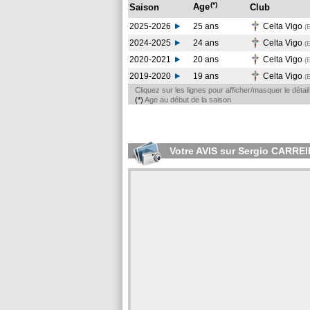
(*)
Age
Saison
Club
2025-2026
25 ans
Celta Vigo
(
2024-2025
24 ans
Celta Vigo
(
2020-2021
20 ans
Celta Vigo
(
2019-2020
19 ans
Celta Vigo
(
Cliquez sur les lignes pour afficher/masquer le déta
(*)
Age au début de la saison
Votre AVIS sur Sergio CARRE