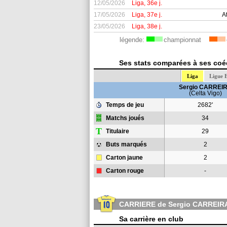
12/05/2026
Liga, 36e j.
17/05/2026
Liga, 37e j.
A
23/05/2026
Liga, 38e j.
légende:
championnat
Ses stats comparées à ses coéq
Liga
Ligue 
Sergio CARREI
(Celta Vigo)
Temps de jeu
2682'
Matchs joués
34
T
Titulaire
29
Buts marqués
2
Carton jaune
2
Carton rouge
-
CARRIERE de Sergio CARREIR
Sa carrière en club