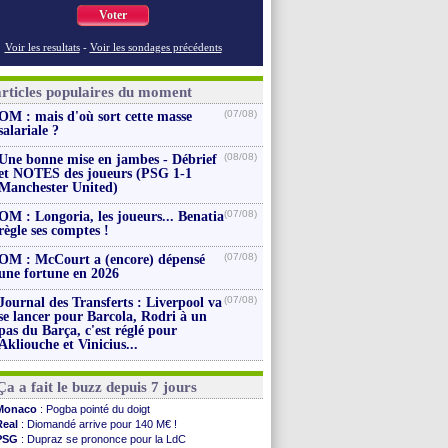
Voter
Voir les resultats
-
Voir les sondages précédents
articles populaires du moment
(07/08)
OM : mais d'où sort cette masse
salariale ?
(08/08)
Une bonne mise en jambes - Débrief
et NOTES des joueurs (PSG 1-1
Manchester United)
(07/08)
OM : Longoria, les joueurs... Benatia
règle ses comptes !
(07/08)
OM : McCourt a (encore) dépensé
une fortune en 2026
(07/08)
Journal des Transferts : Liverpool va
se lancer pour Barcola, Rodri à un
pas du Barça, c'est réglé pour
Akliouche et Vinicius...
Ça a fait le buzz depuis 7 jours
Monaco
: Pogba pointé du doigt
Real
: Diomandé arrive pour 140 M€ !
PSG
: Dupraz se prononce pour la LdC