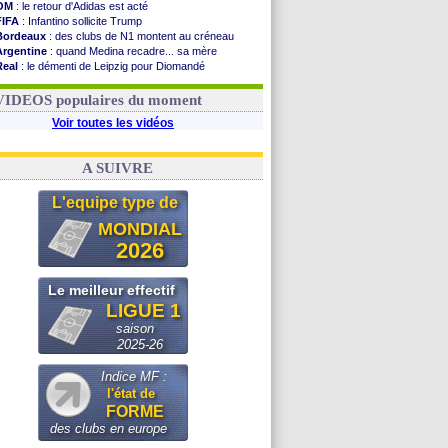
OM
: le retour d'Adidas est acté
FIFA
: Infantino sollicite Trump
Bordeaux
: des clubs de N1 montent au créneau
Argentine
: quand Medina recadre... sa mère
Real
: le démenti de Leipzig pour Diomandé
OM
: le club prêt à libérer Kondogbia ?
OM
: Paixão attire un 2e club anglais
VIDEOS populaires du moment
Voir toutes les vidéos
A SUIVRE
L'equipe type de
MONDIAL
2026
Le meilleur effectif
LIGUE 1
saison
2025-26
Indice MF :
l'état de
FORME
des clubs en europe