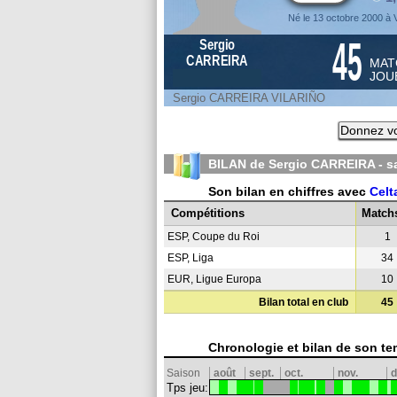
Né le 13 octobre 2000 à 
45
Sergio
CARREIRA
MAT
JOU
Sergio CARREIRA VILARIÑO
Donnez vo
BILAN de Sergio CARREIRA - s
Son bilan en chiffres avec
Celt
Compétitions
Match
ESP, Coupe du Roi
1
ESP, Liga
34
EUR, Ligue Europa
10
Bilan total en club
45
Chronologie et bilan de son te
Saison
août
sept.
oct.
nov.
d
Tps jeu: