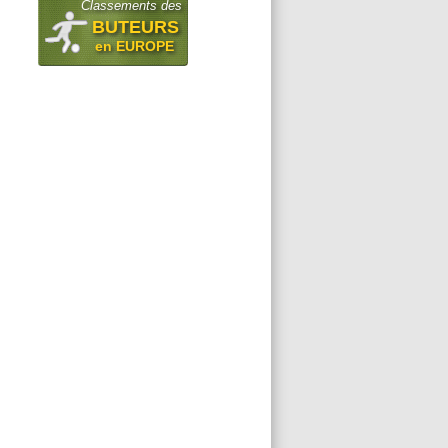
Classements des
BUTEURS
en EUROPE