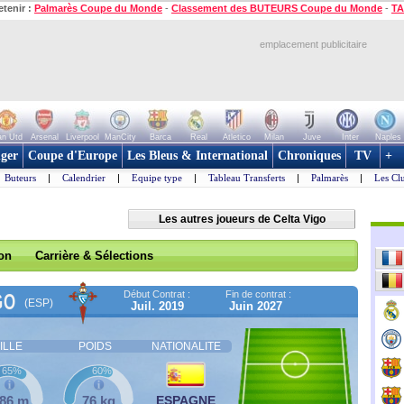
etenir :
Palmarès Coupe du Monde
-
Classement des BUTEURS Coupe du Monde
-
TA
emplacement publicitaire
n Utd
Arsenal
Liverpool
ManCity
Barca
Real
Atletico
Milan
Juve
Inter
Naples
ger
Coupe d'Europe
Les Bleus & International
Chroniques
TV
+
Buteurs
|
Calendrier
|
Equipe type
|
Tableau Transferts
|
Palmarès
|
Les Cl
Les autres joueurs de Celta Vigo
son
Carrière & Sélections
Début Contrat :
Fin de contrat :
GO
(ESP)
Juil. 2019
Juin 2027
ILLE
POIDS
NATIONALITE
65%
60%
,86 m
76 kg
ESPAGNE