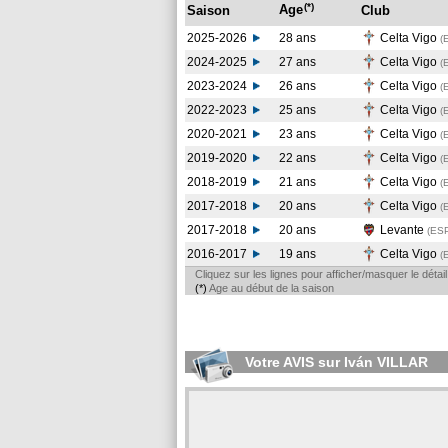
(*)
Age
Saison
Club
2025-2026
28 ans
Celta Vigo
(
2024-2025
27 ans
Celta Vigo
(
2023-2024
26 ans
Celta Vigo
(
2022-2023
25 ans
Celta Vigo
(
2020-2021
23 ans
Celta Vigo
(
2019-2020
22 ans
Celta Vigo
(
2018-2019
21 ans
Celta Vigo
(
2017-2018
20 ans
Celta Vigo
(
2017-2018
20 ans
Levante
(ES
2016-2017
19 ans
Celta Vigo
(
Cliquez sur les lignes pour afficher/masquer le déta
(*)
Age au début de la saison
Votre AVIS sur Iván VILLAR