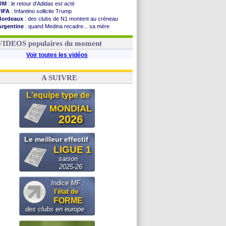
OM
: le retour d'Adidas est acté
FIFA
: Infantino sollicite Trump
Bordeaux
: des clubs de N1 montent au créneau
Argentine
: quand Medina recadre... sa mère
Real
: le démenti de Leipzig pour Diomandé
OM
: Paixão attire un 2e club anglais
VIDEOS populaires du moment
Voir toutes les vidéos
A SUIVRE
L'equipe type de
MONDIAL
2026
Le meilleur effectif
LIGUE 1
saison
2025-26
Indice MF :
l'état de
FORME
des clubs en europe