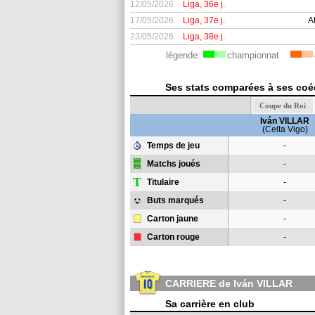
12/05/2026
Liga, 36e j.
17/05/2026
Liga, 37e j.
A
23/05/2026
Liga, 38e j.
légende:
championnat
Ses stats comparées à ses coéq
Coupe du Roi
Iván VILLAR
(Celta Vigo)
Temps de jeu
-
Matchs joués
-
T
Titulaire
-
Buts marqués
-
Carton jaune
-
Carton rouge
-
CARRIERE de Iván VILLAR
Sa carrière en club