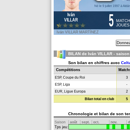
Né le 9 juillet 1997 à Aldá
5
Iván
VILLAR
MATC
JOUE
Iván VILLAR MARTÍNEZ
Donnez
BILAN de Iván VILLAR - saiso
Son bilan en chiffres avec
Celt
Compétitions
Match
ESP, Coupe du Roi
3
ESP, Liga
-
EUR, Ligue Europa
2
Bilan total en club
5
Chronologie et bilan de son te
Saison
août
sept.
oct.
nov.
d
Tps jeu: