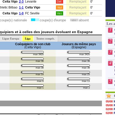
Celta Vigo
2-3
Levante
Remplaçant
0'
Déf.
thletic Bilbao
1-1
Celta Vigo
Remplaçant
0'
Nul
Celta Vigo
1-0
FC Seville
Remplaçant
0'
Vict.
coupe(s) nationale
coupe(s) d'europe
absent
abs.
Les 
1
uipiers et à celles des joueurs évoluant en Espagne
Ligue Europa
Liga
Toutes compét.
2
Coéquipiers de son club
Joueurs du même pays
(Celta Vigo)
(Espagne)
3
max:3420
max:3420
4
max:38
max:38
max:38
max:38
max:14
max:25
5
max:8
max:13
max:1
max:2
05/08
05/08
02/08
02/08