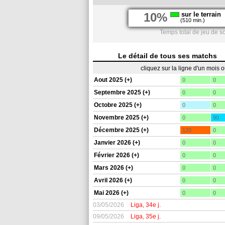
10%
sur le terrain
(510 min.)
Temps total de jeu de s
Le détail de tous ses matchs
cliquez sur la ligne d'un mois 
Aout 2025 (+)
0
0
Septembre 2025 (+)
0
0
Octobre 2025 (+)
0
0
Novembre 2025 (+)
0
90
Décembre 2025 (+)
120
0
Janvier 2026 (+)
0
0
Février 2026 (+)
0
0
Mars 2026 (+)
0
0
Avril 2026 (+)
0
0
Mai 2026 (+)
0
0
03/05/2026
Liga, 34e j.
09/05/2026
Liga, 35e j.