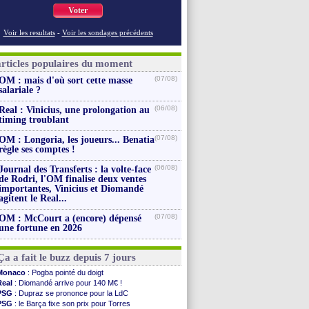
Voter
Voir les resultats
-
Voir les sondages précédents
articles populaires du moment
(07/08)
OM : mais d'où sort cette masse
salariale ?
(06/08)
Real : Vinicius, une prolongation au
timing troublant
(07/08)
OM : Longoria, les joueurs... Benatia
règle ses comptes !
(06/08)
Journal des Transferts : la volte-face
de Rodri, l'OM finalise deux ventes
importantes, Vinicius et Diomandé
agitent le Real...
(07/08)
OM : McCourt a (encore) dépensé
une fortune en 2026
Ça a fait le buzz depuis 7 jours
Monaco
: Pogba pointé du doigt
Real
: Diomandé arrive pour 140 M€ !
PSG
: Dupraz se prononce pour la LdC
PSG
: le Barça fixe son prix pour Torres