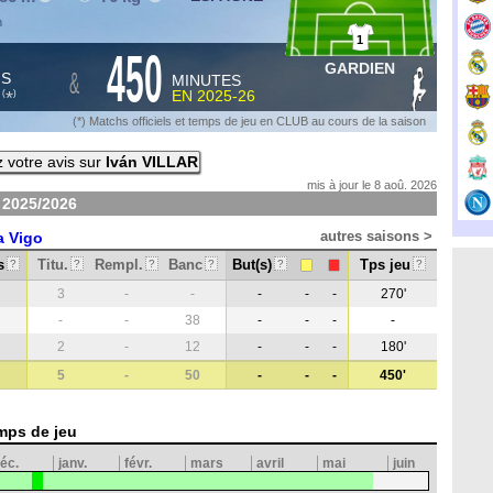
n
1
450
GARDIEN
&
HS
MINUTES
S
EN
2025-26
*
(
)
(*) Matchs officiels et temps de jeu en CLUB au cours de la saison
 votre avis sur
Iván VILLAR
mis à jour le 8 aoû. 2026
n
2025/2026
autres saisons >
a Vigo
s
Titu.
Rempl.
Banc
But(s)
Tps jeu
?
?
?
?
?
?
3
-
-
-
-
-
270'
-
-
38
-
-
-
-
2
-
12
-
-
-
180'
5
-
50
-
-
-
450'
mps de jeu
éc.
janv.
févr.
mars
avril
mai
juin