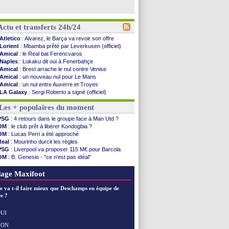
Actu et transferts 24h/24
Atletico
: Alvarez, le Barça va revoir son offre
Lorient
: Mbamba prêté par Leverkusen (officiel)
Amical
: le Real bat Ferencvaros
Naples
: Lukaku dit oui à Fenerbahçe
Amical
: Brest arrache le nul contre Venise
Amical
: un nouveau nul pour Le Mans
Amical
: un nul entre Auxerre et Troyes
LA Galaxy
: Sergi Roberto a signé (officiel)
Amical
: Angers fait tomber Lorient
Les + populaires du moment
Amical
: le Paris FC corrigé par Mayence
Amical
: Rennes encore battu par Brentford
PSG
: 4 retours dans le groupe face à Man Utd ?
Amical
: Paris SG 1-1 Man Utd (fini)
OM
: le club prêt à libérer Kondogbia ?
Barça
: De Jong menacé par l’arrivée de...
OM
: Lucas Perri a été approché
Atletico
: Simeone ferme la porte pour Alvarez
Real
: Mourinho durcit les règles
Amical
: Lens battu par Sunderland avant le ...
PSG
: Liverpool va proposer 115 M€ pour Barcola
Nottingham
: O. Diomande arrive pour 40 M€
OM
: B. Genesio - "ce n'est pas idéal"
Amical
: Strasbourg s'incline encore
OM
: Benatia et la "médiocrité" dans le club
Amical
: Lille s'impose à Hambourg
OM
: Côme pousse pour Gouiri
age Maxifoot
Lens
: Ganiou prolongé jusqu'en 2030 (officiel)
OM
: le PSG, les précisions de Benatia
e va t-il faire mieux que Deschamps en équipe de
Amical
: Paris SG-Man Utd, les compos
e ?
Amical
: Chelsea corrige l'AC Milan
Argentine
: Messi perd son papa
UI
Amical
: l'Inter s'offre la Juventus
NON
Voir les brèves précédentes