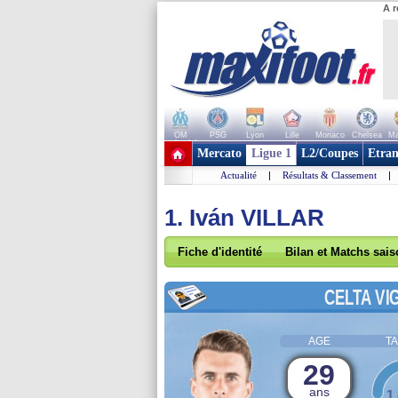
A r
OM
PSG
Lyon
Lille
Monaco
Chelsea
Ma
+ de clubs
Mercato
Ligue 1
L2/Coupes
Etran
Actualité
|
Résultats & Classement
|
1. Iván VILLAR
Fiche d'identité
Bilan et Matchs sai
CELTA VI
AGE
TA
29
ans
1