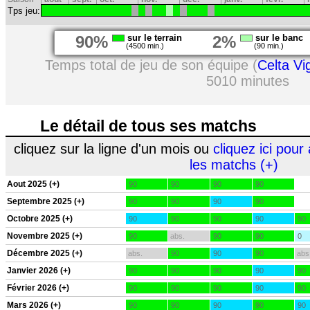
Tps jeu:
90%
sur le terrain
2%
sur le banc
(4500 min.)
(90 min.)
Temps total de jeu de son équipe (
Celta Vi
5010 minutes
Le détail de tous ses matchs
cliquez sur la ligne d'un mois ou
cliquez ici pour 
les matchs (+)
Aout 2025 (+)
90
90
90
90
Septembre 2025 (+)
90
90
90
90
Octobre 2025 (+)
90
90
90
90
90
Novembre 2025 (+)
90
abs.
90
90
0
Décembre 2025 (+)
abs.
90
90
90
abs
Janvier 2026 (+)
90
90
90
90
90
Février 2026 (+)
90
90
90
90
90
Mars 2026 (+)
90
90
90
90
90