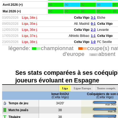
Avril 2026 (+)
90
90
90
90
90
Mai 2026 (+)
90
90
90
90
90
03/05/2026
Liga, 34e j.
Celta Vigo
3-1
Elche
09/05/2026
Liga, 35e j.
Atl. Madrid
0-1
Celta Vigo
12/05/2026
Liga, 36e j.
Celta Vigo
2-3
Levante
17/05/2026
Liga, 37e j.
Athletic Bilbao
1-1
Celta Vigo
23/05/2026
Liga, 38e j.
Celta Vigo
1-0
FC Seville
légende:
championnat
coupe(s) na
d'europe
absent
abs.
Ses stats comparées à ses coéquipi
joueurs évoluant en Espagne
Liga
Ligue Europa
Toutes compét.
Ionut RADU
Coéquipiers de son 
(Celta Vigo)
(Celta Vigo)
Temps de jeu
3420'
max:3420
Matchs joués
38
max:38
T
Titulaire
38