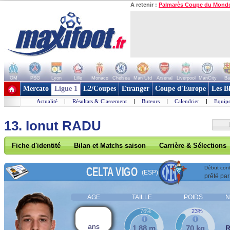
A retenir :
Palmarès Coupe du Mond
OM
PSG
Lyon
Lille
Monaco
Chelsea
Man Utd
Arsenal
Liverpool
ManCity
Ba
+ de clubs
Mercato
Ligue 1
L2/Coupes
Etranger
Coupe d'Europe
Les B
Actualité
|
Résultats & Classement
|
Buteurs
|
Calendrier
|
Equipe
13. Ionut RADU
Fiche d'identité
Bilan et Matchs saison
Carrière & Sélections
CELTA VIGO
Début cont
(ESP)
prêté par
AGE
TAILLE
POIDS
N
76%
23%
ans
1,88 m
70 kg