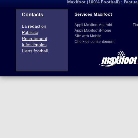
Maxifoot (100% Football) : l'actua
Services Maxifoot
Contacts
Appli Maxifoot Android
Flu
La rédaction
Appli Maxifoot iPhone
Publicité
Site web Mobile
Recrutement
Choix de consentement
Infos légales
Liens football