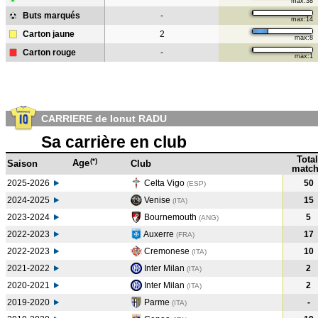
max:38
Buts marqués
-
max:14
Carton jaune
2
max:8
Carton rouge
-
max:1
CARRIERE de Ionut RADU
Sa carrière en club
Total
(*)
Age
Saison
Club
match
2025-2026
Celta Vigo
50
(ESP)
2024-2025
Venise
15
(ITA
)
2023-2024
Bournemouth
5
(ANG
)
2022-2023
Auxerre
17
(FRA
)
2022-2023
Cremonese
10
(ITA
)
2021-2022
Inter Milan
2
(ITA
)
2020-2021
Inter Milan
2
(ITA
)
2019-2020
Parme
-
(ITA
)