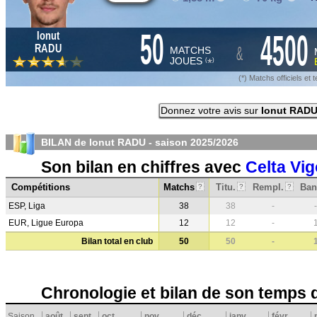
50
4500
Ionut
&
RADU
MATCHS
JOUES
*
(
)
(*) Matchs officiels e
Donnez votre avis sur
Ionut RAD
BILAN de Ionut RADU - saison
2025/2026
Son bilan en chiffres avec
Celta Vig
Compétitions
Matchs
Titu.
Rempl.
Ban
?
?
?
ESP, Liga
38
38
-
-
EUR, Ligue Europa
12
12
-
Bilan total en club
50
50
-
Chronologie et bilan de son temps 
Saison
août
sept.
oct.
nov.
déc.
janv.
févr.