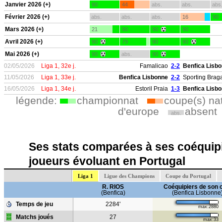
Janvier 2026 (+)
90
44
abs.
abs.
abs
Février 2026 (+)
abs.
abs.
abs.
16
90
Mars 2026 (+)
21
90
90
90
Avril 2026 (+)
90
79
90
90
Mai 2026 (+)
90
abs.
90
02/05/2026
Liga 1, 32e j.
Famalicao
2-2
Benfica Lisb
11/05/2026
Liga 1, 33e j.
Benfica Lisbonne
2-2
Sporting Brag
16/05/2026
Liga 1, 34e j.
Estoril Praia
1-3
Benfica Lisb
légende:
championnat
coupe(s) na
d'europe
absent
abs.
Ses stats comparées à ses coéquipi
joueurs évoluant en Portugal
Liga 1
Ligue des Champions
Coupe du Portugal
R. RIOS
Coéquipiers de son 
(Benfica)
(Benfica Lisbonne
Temps de jeu
2284'
max:2880
Matchs joués
27
max:33