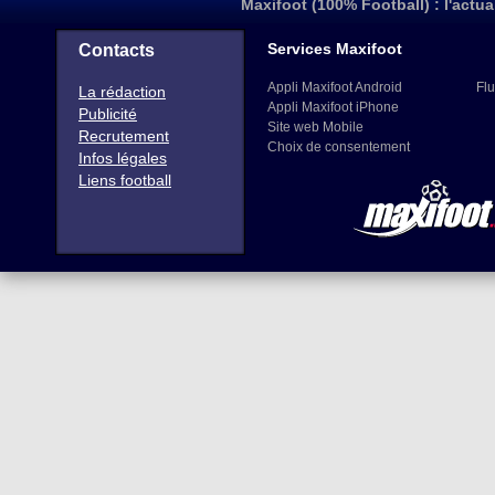
Maxifoot (100% Football) : l'actua
Services Maxifoot
Contacts
Appli Maxifoot Android
Flu
La rédaction
Appli Maxifoot iPhone
Publicité
Site web Mobile
Recrutement
Choix de consentement
Infos légales
Liens football