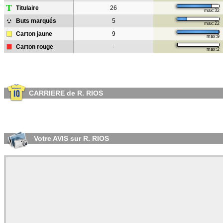
T
Titulaire
26
max:32
Buts marqués
5
max:22
Carton jaune
9
max:9
Carton rouge
-
max:2
CARRIERE de R. RIOS
Votre AVIS sur R. RIOS