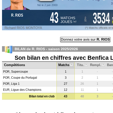
3
Né le 2 juin 2000
43
3534
R. RIOS
&
MATCHS
JOUES
*
(
)
Richard RIOS MONTOYA
(*) Matchs officiels e
Donnez votre avis sur
R. RIOS
BILAN de R. RIOS - saison
2025/2026
Son bilan en chiffres avec Benfica
Compétitions
Matchs
Titu.
Rempl.
Ban
?
?
?
POR, Supercoupe
1
1
-
-
POR, Coupe du Portugal
3
2
1
-
POR, Liga 1
27
26
1
-
EUR, Ligue des Champions
12
11
1
-
Bilan total en club
43
40
3
-