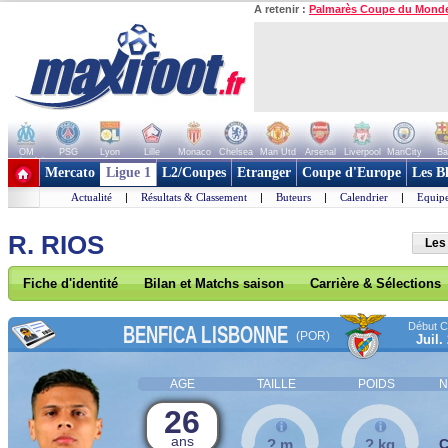
A retenir :
Palmarès Coupe du Mond
OM
PSG
Lyon
Lille
Monaco
Chelsea
Man Utd
Arsenal
Liverpool
ManCity
Ba
+ de clubs
Mercato
Ligue 1
L2/Coupes
Etranger
Coupe d'Europe
Les B
Actualité
|
Résultats & Classement
|
Buteurs
|
Calendrier
|
Equipe
R. RIOS
Les
Fiche d'identité
Bilan et Matchs saison
Carrière & Sélections
Début Co
BENFICA LISBONNE
(POR)
Juil.
AGE
TAILLE
POIDS
N
26
ans
? m
? kg