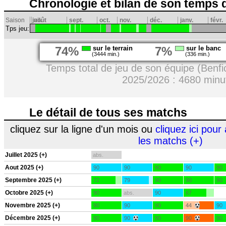
Chronologie et bilan de son temps 
Saison
juil.
août
sept.
oct.
nov.
déc.
janv.
févr.
Tps jeu:
74%
sur le terrain
7%
sur le banc
(3444 min.)
(336 min.)
Temps total de jeu de son équipe (Benfi
2025/2026 : 4680 minu
Le détail de tous ses matchs
cliquez sur la ligne d'un mois ou
cliquez ici pour 
les matchs (+)
Juillet 2025 (+)
abs.
Aout 2025 (+)
90
90
90
90
90
Septembre 2025 (+)
72
79
90
90
90
Octobre 2025 (+)
90
abs.
90
67
Novembre 2025 (+)
90
90
90
44
90
Décembre 2025 (+)
90
90
90
90
90