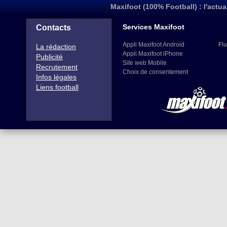
Maxifoot (100% Football) : l'actua
Services Maxifoot
Contacts
Appli Maxifoot Android
Flu
La rédaction
Appli Maxifoot iPhone
Publicité
Site web Mobile
Recrutement
Choix de consentement
Infos légales
Liens football