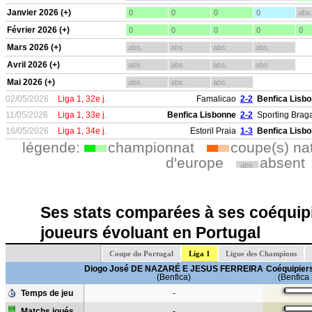
Janvier 2026 (+)
0
0
0
0
abs
Février 2026 (+)
0
0
0
0
0
Mars 2026 (+)
abs.
abs.
abs.
abs.
Avril 2026 (+)
abs.
abs.
abs.
abs.
Mai 2026 (+)
abs.
abs.
abs.
02/05/2026
Liga 1, 32e j.
Famalicao
2-2
Benfica Lisb
11/05/2026
Liga 1, 33e j.
Benfica Lisbonne
2-2
Sporting Brag
16/05/2026
Liga 1, 34e j.
Estoril Praia
1-3
Benfica Lisb
légende:
championnat
coupe(s) na
d'europe
absent
abs.
Ses stats comparées à ses coéquipi
joueurs évoluant en Portugal
Coupe du Portugal
Liga 1
Ligue des Champions
Diogo José DE NAZARÉ E JESUS FERREIRA
Coéquipiers
(Benfica)
(Benfica
Temps de jeu
-
Matchs joués
-