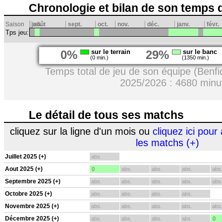
Chronologie et bilan de son temps 
Saison
juil.
août
sept.
oct.
nov.
déc.
janv.
févr.
Tps jeu:
0%
sur le terrain
29%
sur le banc
(0 min.)
(1350 min.)
Temps total de jeu de son équipe (Benfi
2025/2026 : 4680 minu
Le détail de tous ses matchs
cliquez sur la ligne d'un mois ou
cliquez ici pour 
les matchs (+)
Juillet 2025 (+)
abs.
Aout 2025 (+)
0
abs.
abs.
abs.
abs
Septembre 2025 (+)
abs.
abs.
abs.
abs.
abs
Octobre 2025 (+)
abs.
abs.
abs.
abs.
Novembre 2025 (+)
abs.
abs.
abs.
abs.
abs
Décembre 2025 (+)
abs.
abs.
abs.
abs.
0