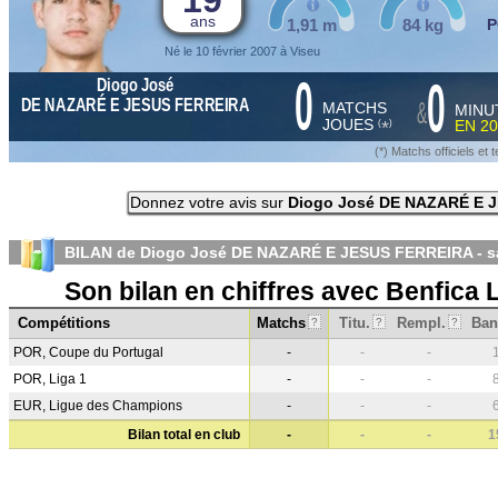
19
ans
1,91 m
84 kg
P
Né le 10 février 2007 à Viseu
0
0
Diogo José
&
DE NAZARÉ E JESUS FERREIRA
MATCHS
MINU
JOUES
EN
20
*
(
)
(*) Matchs officiels e
Donnez votre avis sur
Diogo José DE NAZARÉ E 
BILAN de Diogo José DE NAZARÉ E JESUS FERREIRA - 
Son bilan en chiffres avec Benfica
Compétitions
Matchs
Titu.
Rempl.
Ban
?
?
?
POR, Coupe du Portugal
-
-
-
POR, Liga 1
-
-
-
EUR, Ligue des Champions
-
-
-
Bilan total en club
-
-
-
1