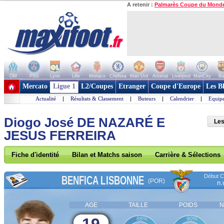
A retenir :
Palmarès Coupe du Mond
OM
PSG
Lyon
Lille
Monaco
Chelsea
Man Utd
Arsenal
Liverpool
ManCity
Ba
+ de clubs
Mercato
Ligue 1
L2/Coupes
Etranger
Coupe d'Europe
Les B
Actualité
|
Résultats & Classement
|
Buteurs
|
Calendrier
|
Equipe
Diogo José DE NAZARÉ E
Les
JESUS FERREIRA
Fiche d'identité
Bilan et Matchs saison
Carrière & Sélections
Début Co
BENFICA LISBONNE
(POR)
n.
AGE
TAILLE
POIDS
N
88%
90%