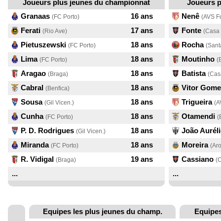
Joueurs plus jeunes du championnat
Joueurs p
Granaas
16 ans
Nenê
(FC Porto)
(AVS F
Ferati
17 ans
Fonte
(Rio Ave)
(Casa 
Pietuszewski
18 ans
Rocha
(FC Porto)
(Sant
Lima
18 ans
Moutinho
(FC Porto)
(
Aragao
18 ans
Batista
(Braga)
(Cas
Cabral
18 ans
Vitor Gome
(Benfica)
Sousa
18 ans
Trigueira
(Gil Vicen.)
(A
Cunha
18 ans
Otamendi
(FC Porto)
(
P. D. Rodrigues
18 ans
João Aurél
(Gil Vicen.)
Miranda
18 ans
Moreira
(FC Porto)
(Ar
R. Vidigal
19 ans
Cassiano
(Braga)
(
...
...
Equipes les plus jeunes du champ.
Equipes