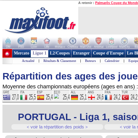
A retenir :
Palmarès Coupe du Mond
OM
PSG
Lyon
Lille
Monaco
Chelsea
Man Utd
Arsenal
Liverpool
ManCity
Ba
+ de clubs
Mercato
Ligue 1
L2/Coupes
Etranger
Coupe d'Europe
Les B
Actualité
|
Résultats & Classement
|
Buteurs
|
Calendrier
|
Equipe
Répartition des ages des jou
Moyenne des championnats européens (ages en ans) :
GRE
ITA
ESP
ECO
ALL
ANG
FRA
TUR
27,0
25,5
25,4
25,4
25,1
24,6
24,2
24,2
PORTUGAL - Liga 1, saiso
voir la répartition des poids
voir la 
<
>
<