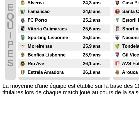
Alverca
24,3 ans
Casa Pi
E
Famalicao
24,8 ans
Santa C
Q
FC Porto
25,2 ans
Estoril 
U
Vitoria Guimaraes
25,6 ans
Sportin
I
Sporting Lisbonne
25,8 ans
Naciona
P
Moreirense
25,9 ans
Tondel
E
Benfica Lisbonne
25,9 ans
Gil Vic
S
Rio Ave
26,1 ans
AVS Fut
Estrela Amadora
26,1 ans
Arouca
La moyenne d'une équipe est établie sur la base des 
titulaires lors de chaque match joué au cours de la sa