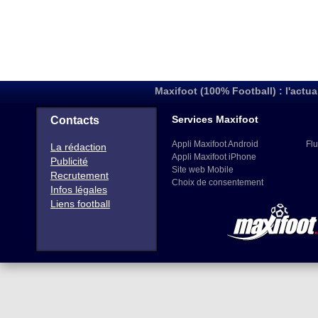
Maxifoot (100% Football) : l'actua
Services Maxifoot
Contacts
Appli Maxifoot Android
Flu
La rédaction
Appli Maxifoot iPhone
Publicité
Site web Mobile
Recrutement
Choix de consentement
Infos légales
Liens football