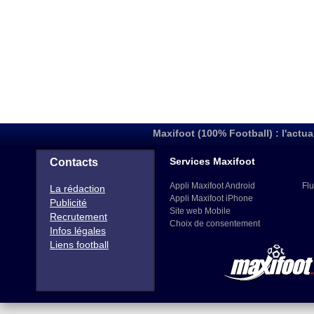
Maxifoot (100% Football) : l'actua
Services Maxifoot
Contacts
Appli Maxifoot Android
Flu
La rédaction
Appli Maxifoot iPhone
Publicité
Site web Mobile
Recrutement
Choix de consentement
Infos légales
Liens football