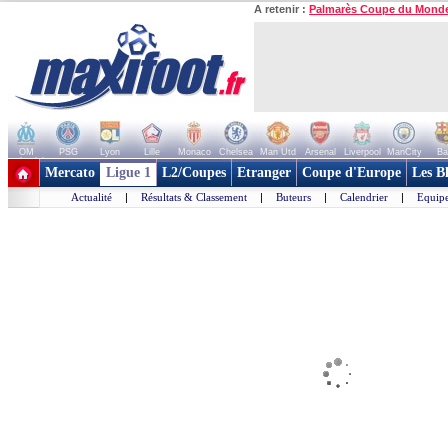
A retenir :
Palmarès Coupe du Mond
OM
PSG
Lyon
Lille
Monaco
Chelsea
Man Utd
Arsenal
Liverpool
ManCity
Ba
+ de clubs
Mercato
Ligue 1
L2/Coupes
Etranger
Coupe d'Europe
Les B
Actualité
|
Résultats & Classement
|
Buteurs
|
Calendrier
|
Equipe