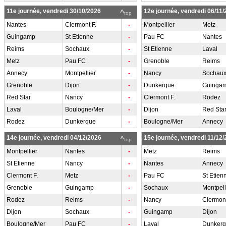
11e journée, vendredi 30/10/2026
12e journée, vendredi 06/11
^
top
-
Nantes
Clermont F.
Montpellier
Metz
-
Guingamp
St Etienne
Pau FC
Nantes
-
Reims
Sochaux
St Etienne
Laval
-
Metz
Pau FC
Grenoble
Reims
-
Annecy
Montpellier
Nancy
Sochau
-
Grenoble
Dijon
Dunkerque
Guinga
-
Red Star
Nancy
Clermont F.
Rodez
-
Laval
Boulogne/Mer
Dijon
Red Sta
-
Rodez
Dunkerque
Boulogne/Mer
Annecy
14e journée, vendredi 04/12/2026
15e journée, vendredi 11/12
^
top
-
Montpellier
Nantes
Metz
Reims
-
St Etienne
Nancy
Nantes
Annecy
-
Clermont F.
Metz
Pau FC
St Etien
-
Grenoble
Guingamp
Sochaux
Montpell
-
Rodez
Reims
Nancy
Clermont
-
Dijon
Sochaux
Guingamp
Dijon
-
Boulogne/Mer
Pau FC
Laval
Dunker