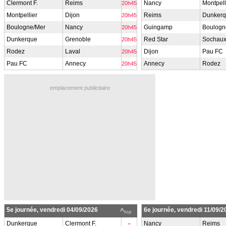
Clermont F.
Reims
Nancy
Montpell
20h45
Montpellier
Dijon
Reims
Dunker
20h45
Boulogne/Mer
Nancy
Guingamp
Boulogn
20h45
Dunkerque
Grenoble
Red Star
Sochau
20h45
Rodez
Laval
Dijon
Pau FC
20h45
Pau FC
Annecy
Annecy
Rodez
20h45
emplacement publicitaire
5e journée, vendredi 04/09/2026
6e journée, vendredi 11/09/2
^
top
-
Dunkerque
Clermont F.
Nancy
Reims