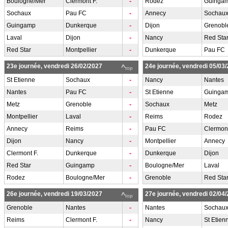
-
Boulogne/Mer
Clermont F.
Rodez
Guinga
-
Sochaux
Pau FC
Annecy
Sochau
-
Guingamp
Dunkerque
Dijon
Grenobl
-
Laval
Dijon
Nancy
Red Sta
-
Red Star
Montpellier
Dunkerque
Pau FC
23e journée, vendredi 26/02/2027
24e journée, vendredi 05/03
^
top
-
St Etienne
Sochaux
Nancy
Nantes
-
Nantes
Pau FC
St Etienne
Guinga
-
Metz
Grenoble
Sochaux
Metz
-
Montpellier
Laval
Reims
Rodez
-
Annecy
Reims
Pau FC
Clermont
-
Dijon
Nancy
Montpellier
Annecy
-
Clermont F.
Dunkerque
Dunkerque
Dijon
-
Red Star
Guingamp
Boulogne/Mer
Laval
-
Rodez
Boulogne/Mer
Grenoble
Red Sta
26e journée, vendredi 19/03/2027
27e journée, vendredi 02/04
^
top
-
Grenoble
Nantes
Nantes
Sochau
-
Reims
Clermont F.
Nancy
St Etien