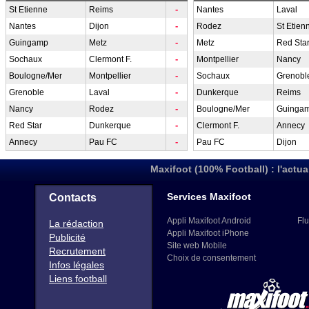
-
St Etienne
Reims
Nantes
Laval
-
Nantes
Dijon
Rodez
St Etien
-
Guingamp
Metz
Metz
Red Sta
-
Sochaux
Clermont F.
Montpellier
Nancy
-
Boulogne/Mer
Montpellier
Sochaux
Grenobl
-
Grenoble
Laval
Dunkerque
Reims
-
Nancy
Rodez
Boulogne/Mer
Guinga
-
Red Star
Dunkerque
Clermont F.
Annecy
-
Annecy
Pau FC
Pau FC
Dijon
Maxifoot (100% Football) : l'actua
Services Maxifoot
Contacts
Appli Maxifoot Android
Flu
La rédaction
Appli Maxifoot iPhone
Publicité
Site web Mobile
Recrutement
Choix de consentement
Infos légales
Liens football