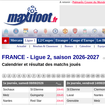
A retenir :
Palmarès Coupe du Mond
OM
PSG
Lyon
Lille
Monaco
Chelsea
Man Utd
Arsenal
Liverpool
ManCity
Ba
+ de clubs
Mercato
Ligue 1
L2/Coupes
Etranger
Coupe d'Europe
Les B
Actualité
|
Résultats & Classement
|
Buteurs
|
Calendrier
|
Equipe
FRANCE - Ligue 2, saison 2026-2027
C
Calendrier et résultat des matchs joués
1
2
3
4
5
6
7
8
9
10
11
12
13
14
15
16
17
18
19
20
21
1e journée, samedi 08/08/2026
2e journée, vendredi 14/08/
^
top
Sochaux
St Etienne
St Etienne
Clermont
20h45
Metz
Guingamp
Laval
Nantes
20h45
Nantes
Red Star
Grenoble
Metz
20h45