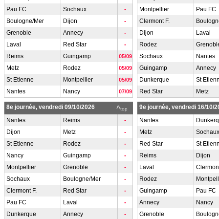
-
Pau FC
Sochaux
Montpellier
Pau FC
-
Boulogne/Mer
Dijon
Clermont F.
Boulogn
-
Grenoble
Annecy
Dijon
Laval
-
Laval
Red Star
Rodez
Grenobl
Reims
Guingamp
Sochaux
Nantes
05/09
Metz
Rodez
Guingamp
Annecy
05/09
St Etienne
Montpellier
Dunkerque
St Etien
05/09
Nantes
Nancy
Red Star
Metz
07/09
8e journée, vendredi 09/10/2026
9e journée, vendredi 16/10/
^
top
-
Nantes
Reims
Nantes
Dunker
-
Dijon
Metz
Metz
Sochau
-
St Etienne
Rodez
Red Star
St Etien
-
Nancy
Guingamp
Reims
Dijon
-
Montpellier
Grenoble
Laval
Clermont
-
Sochaux
Boulogne/Mer
Rodez
Montpell
-
Clermont F.
Red Star
Guingamp
Pau FC
-
Pau FC
Laval
Annecy
Nancy
-
Dunkerque
Annecy
Grenoble
Boulogn