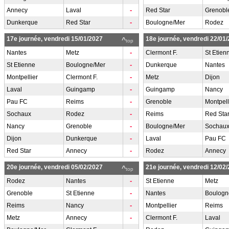
-
Annecy
Laval
Red Star
Grenobl
-
Dunkerque
Red Star
Boulogne/Mer
Rodez
17e journée, vendredi 15/01/2027
18e journée, vendredi 22/01
^
top
-
Nantes
Metz
Clermont F.
St Etien
-
St Etienne
Boulogne/Mer
Dunkerque
Nantes
-
Montpellier
Clermont F.
Metz
Dijon
-
Laval
Guingamp
Guingamp
Nancy
-
Pau FC
Reims
Grenoble
Montpell
-
Sochaux
Rodez
Reims
Red Sta
-
Nancy
Grenoble
Boulogne/Mer
Sochau
-
Dijon
Dunkerque
Laval
Pau FC
-
Red Star
Annecy
Rodez
Annecy
20e journée, vendredi 05/02/2027
21e journée, vendredi 12/02
^
top
-
Rodez
Nantes
St Etienne
Metz
-
Grenoble
St Etienne
Nantes
Boulogn
-
Reims
Nancy
Montpellier
Reims
-
Metz
Annecy
Clermont F.
Laval