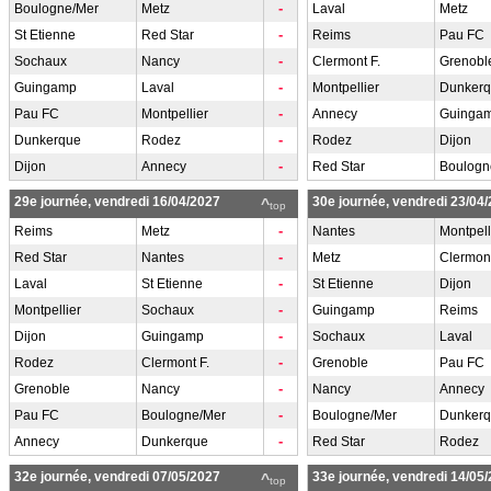
-
Boulogne/Mer
Metz
Laval
Metz
-
St Etienne
Red Star
Reims
Pau FC
-
Sochaux
Nancy
Clermont F.
Grenobl
-
Guingamp
Laval
Montpellier
Dunker
-
Pau FC
Montpellier
Annecy
Guinga
-
Dunkerque
Rodez
Rodez
Dijon
-
Dijon
Annecy
Red Star
Boulogn
29e journée, vendredi 16/04/2027
30e journée, vendredi 23/04
^
top
-
Reims
Metz
Nantes
Montpell
-
Red Star
Nantes
Metz
Clermont
-
Laval
St Etienne
St Etienne
Dijon
-
Montpellier
Sochaux
Guingamp
Reims
-
Dijon
Guingamp
Sochaux
Laval
-
Rodez
Clermont F.
Grenoble
Pau FC
-
Grenoble
Nancy
Nancy
Annecy
-
Pau FC
Boulogne/Mer
Boulogne/Mer
Dunker
-
Annecy
Dunkerque
Red Star
Rodez
32e journée, vendredi 07/05/2027
33e journée, vendredi 14/05
^
top