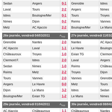
0-1
Sedan
Angers
Grenoble
Istres
2-2
Laval
Tours
Angers
Nimes
0-1
Istres
Boulogne/Mer
Tours
Troyes
0-2
Nimes
Dijon
Reims
Vannes
2-2
Metz
AC Ajaccio
Boulogne/Mer
Le Mans
26e journée, vendredi 04/03/2011
27e journée, vendredi 11/03/
^
top
2-0
Grenoble
Nantes
Nantes
AC Ajac
1-1
AC Ajaccio
Laval
Le Havre
Boulogn
1-0
Châteauroux
Troyes
Evian TG
Clermont
2-0
Clermont F.
Istres
Laval
Angers
1-0
Sedan
Nimes
Reims
Château
2-2
Reims
Metz
Troyes
Dijon
2-0
Tours
Vannes
Vannes
Grenobl
0-0
Angers
Le Havre
Metz
Tours
3-2
Dijon
Le Mans
Istres
Sedan
1-2
Boulogne/Mer
Evian TG
Le Mans
Nimes
29e journée, vendredi 01/04/2011
30e journée, vendredi 08/04
^
top
1-1
AC Ajaccio
Châteauroux
Châteauroux
Nantes