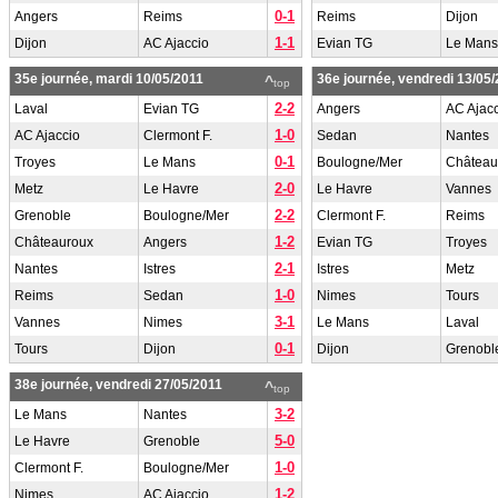
0-1
Angers
Reims
Reims
Dijon
1-1
Dijon
AC Ajaccio
Evian TG
Le Mans
35e journée, mardi 10/05/2011
36e journée, vendredi 13/05
^
top
2-2
Laval
Evian TG
Angers
AC Ajac
1-0
AC Ajaccio
Clermont F.
Sedan
Nantes
0-1
Troyes
Le Mans
Boulogne/Mer
Château
2-0
Metz
Le Havre
Le Havre
Vannes
2-2
Grenoble
Boulogne/Mer
Clermont F.
Reims
1-2
Châteauroux
Angers
Evian TG
Troyes
2-1
Nantes
Istres
Istres
Metz
1-0
Reims
Sedan
Nimes
Tours
3-1
Vannes
Nimes
Le Mans
Laval
0-1
Tours
Dijon
Dijon
Grenobl
38e journée, vendredi 27/05/2011
^
top
3-2
Le Mans
Nantes
5-0
Le Havre
Grenoble
1-0
Clermont F.
Boulogne/Mer
1-2
Nimes
AC Ajaccio