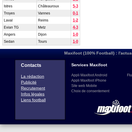
5-3
Istres
Châteauroux
0-1
Troyes
Vannes
1-2
Laval
Reims
4-3
Evian TG
Metz
1-0
Angers
Dijon
1-0
Sedan
Tours
Maxifoot (100% Football) : l'actua
Services Maxifoot
Contacts
Appli Maxifoot Android
Flu
La rédaction
Appli Maxifoot iPhone
Publicité
Site web Mobile
Recrutement
Choix de consentement
Infos légales
Liens football