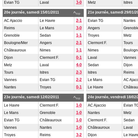
3-0
Evian TG
Laval
Metz
Istres
20e journée, samedi 15/01/2011
21e journée, samedi 29/01/2
^
top
2-1
AC Ajaccio
Le Havre
Evian TG
Nantes
3-0
Reims
Le Mans
Angers
Grenobl
1-1
Grenoble
Sedan
Troyes
Metz
2-1
Boulogne/Mer
Angers
Clermont F.
Tours
1-1
Châteauroux
Nimes
Nimes
Boulogn
0-1
Dijon
Clermont F.
Laval
Vannes
4-0
Metz
Laval
Sedan
Dijon
2-3
Tours
Istres
Istres
Reims
2-2
Vannes
Evian TG
Le Mans
AC Ajac
0-1
Nantes
Troyes
Le Havre
Château
23e journée, samedi 12/02/2011
24e journée, vendredi 18/02
^
top
1-0
Le Havre
Clermont F.
AC Ajaccio
Evian T
1-0
Le Mans
Grenoble
Nantes
Metz
1-0
Evian TG
Châteauroux
Clermont F.
Sedan
1-0
Vannes
Nantes
Châteauroux
Laval
3-2
Troyes
Reims
Dijon
Le Havr