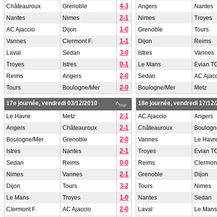
4-3
Châteauroux
Grenoble
Angers
Nantes
2-1
Nantes
Nimes
Nimes
Troyes
1-0
AC Ajaccio
Dijon
Grenoble
Tours
1-1
Vannes
Clermont F.
Dijon
Reims
3-0
Laval
Sedan
Istres
Vannes
0-1
Troyes
Istres
Le Mans
Evian T
2-0
Reims
Angers
Sedan
AC Ajac
2-0
Tours
Boulogne/Mer
Boulogne/Mer
Metz
17e journée, vendredi 03/12/2010
18e journée, vendredi 17/12
^
top
2-1
Le Havre
Metz
AC Ajaccio
Angers
2-1
Angers
Châteauroux
Châteauroux
Boulogn
2-0
Boulogne/Mer
Grenoble
Vannes
Le Havr
2-1
Istres
Nantes
Troyes
Evian T
0-0
Sedan
Reims
Reims
Clermont
2-1
Nimes
Vannes
Grenoble
Dijon
3-2
Dijon
Tours
Tours
Nimes
1-0
Le Mans
Troyes
Nantes
Sedan
2-0
Clermont F.
AC Ajaccio
Laval
Le Mans