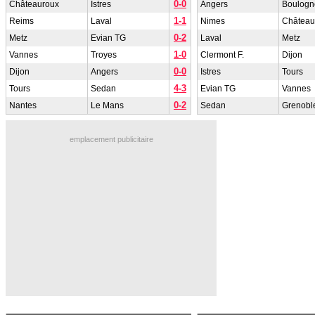
0-0
Châteauroux
Istres
Angers
Boulogn
1-1
Reims
Laval
Nimes
Château
0-2
Metz
Evian TG
Laval
Metz
1-0
Vannes
Troyes
Clermont F.
Dijon
0-0
Dijon
Angers
Istres
Tours
4-3
Tours
Sedan
Evian TG
Vannes
0-2
Nantes
Le Mans
Sedan
Grenobl
emplacement publicitaire