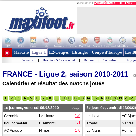
A retenir :
Palmarès Coupe du Mond
OM
PSG
Lyon
Lille
Monaco
Chelsea
Man Utd
Arsenal
Liverpool
ManCity
Ba
+ de clubs
Mercato
Ligue 1
L2/Coupes
Etranger
Coupe d'Europe
Les B
Actualité
|
Résultats & Classement
|
Buteurs
|
Calendrier
|
Equipe
FRANCE - Ligue 2, saison 2010-2011
Ch
Calendrier et résultat des matchs joués
1
2
3
4
5
6
7
8
9
10
11
12
13
14
15
16
17
18
19
20
21
1e journée, vendredi 06/08/2010
2e journée, vendredi 13/08/
^
top
1-0
Grenoble
Le Havre
Le Havre
AC Ajac
1-1
Boulogne/Mer
Clermont F.
Troyes
Nantes
1-0
AC Ajaccio
Nimes
Le Mans
Reims