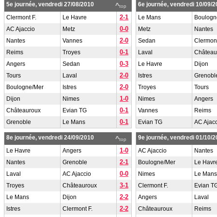
5e journée, vendredi 27/08/2010
6e journée, vendredi 10/09/
^
top
2-1
Clermont F.
Le Havre
Le Mans
Boulogn
0-0
AC Ajaccio
Metz
Metz
Nantes
2-0
Nantes
Vannes
Sedan
Clermont
0-1
Reims
Troyes
Laval
Château
0-3
Angers
Sedan
Le Havre
Dijon
2-0
Tours
Laval
Istres
Grenobl
2-0
Boulogne/Mer
Istres
Troyes
Tours
1-0
Dijon
Nimes
Nimes
Angers
0-1
Châteauroux
Evian TG
Vannes
Reims
0-1
Grenoble
Le Mans
Evian TG
AC Ajac
8e journée, vendredi 24/09/2010
9e journée, vendredi 01/10/
^
top
1-0
Le Havre
Angers
AC Ajaccio
Nantes
2-1
Nantes
Grenoble
Boulogne/Mer
Le Havr
0-0
Laval
AC Ajaccio
Nimes
Le Mans
3-1
Troyes
Châteauroux
Clermont F.
Evian T
2-2
Le Mans
Dijon
Angers
Laval
2-2
Istres
Clermont F.
Châteauroux
Reims