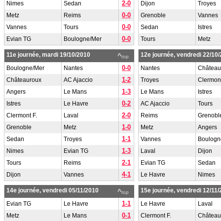
2-0
Nimes
Sedan
Dijon
Troyes
0-0
Metz
Reims
Grenoble
Vannes
0-0
Vannes
Tours
Sedan
Istres
0-0
Evian TG
Boulogne/Mer
Tours
Metz
11e journée, mardi 19/10/2010
12e journée, vendredi 22/10
^
top
0-0
Boulogne/Mer
Nantes
Nantes
Château
1-2
Châteauroux
AC Ajaccio
Troyes
Clermont
1-3
Angers
Le Mans
Le Mans
Istres
0-2
Istres
Le Havre
AC Ajaccio
Tours
2-0
Clermont F.
Laval
Reims
Grenobl
1-0
Grenoble
Metz
Metz
Angers
1-1
Sedan
Troyes
Vannes
Boulogn
1-3
Nimes
Evian TG
Laval
Dijon
2-1
Tours
Reims
Evian TG
Sedan
4-1
Dijon
Vannes
Le Havre
Nimes
14e journée, vendredi 05/11/2010
15e journée, vendredi 12/11
^
top
1-1
Evian TG
Le Havre
Le Havre
Laval
0-1
Metz
Le Mans
Clermont F.
Château