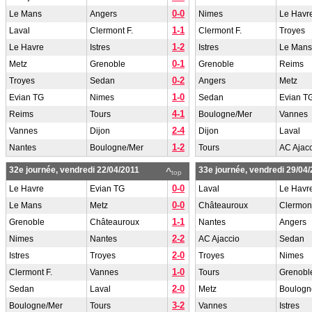
0-0
Le Mans
Angers
Nimes
Le Havr
1-1
Laval
Clermont F.
Clermont F.
Troyes
1-2
Le Havre
Istres
Istres
Le Mans
0-1
Metz
Grenoble
Grenoble
Reims
0-2
Troyes
Sedan
Angers
Metz
1-0
Evian TG
Nimes
Sedan
Evian T
4-1
Reims
Tours
Boulogne/Mer
Vannes
2-4
Vannes
Dijon
Dijon
Laval
1-2
Nantes
Boulogne/Mer
Tours
AC Ajac
32e journée, vendredi 22/04/2011
33e journée, vendredi 29/04
^
top
0-0
Le Havre
Evian TG
Laval
Le Havr
0-0
Le Mans
Metz
Châteauroux
Clermont
1-1
Grenoble
Châteauroux
Nantes
Angers
2-2
Nimes
Nantes
AC Ajaccio
Sedan
2-0
Istres
Troyes
Troyes
Nimes
1-0
Clermont F.
Vannes
Tours
Grenobl
2-0
Sedan
Laval
Metz
Boulogn
3-2
Boulogne/Mer
Tours
Vannes
Istres