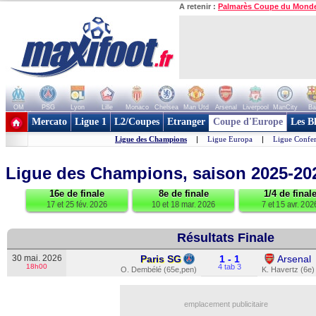
A retenir :
Palmarès Coupe du Mond
OM
PSG
Lyon
Lille
Monaco
Chelsea
Man Utd
Arsenal
Liverpool
ManCity
Ba
+ de clubs
Mercato
Ligue 1
L2/Coupes
Etranger
Coupe d'Europe
Les B
Ligue des Champions
|
Ligue Europa
|
Ligue Confe
Ligue des Champions, saison 2025-2
16e de finale
8e de finale
1/4 de final
17 et 25 fév. 2026
10 et 18 mar. 2026
7 et 15 avr. 202
Résultats Finale
30 mai. 2026
Paris SG
1 - 1
Arsenal
18h00
4 tab 3
O. Dembélé (65e,pen)
K. Havertz (6e)
emplacement publicitaire