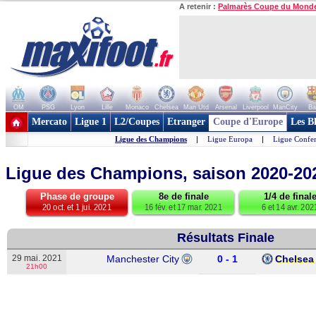
A retenir :
Palmarès Coupe du Mond
OM
PSG
Lyon
Lille
Monaco
Chelsea
Man Utd
Arsenal
Liverpool
ManCity
Ba
+ de clubs
Mercato
Ligue 1
L2/Coupes
Etranger
Coupe d'Europe
Les B
Ligue des Champions
|
Ligue Europa
|
Ligue Confe
Ligue des Champions, saison 2020-2
Phase de groupe
8e de finale
1/4 de final
20 oct. et 1 jui. 2021
16 fév. et 17 mar. 2021
6 et 14 avr. 202
Résultats Finale
29 mai. 2021
Manchester City
0 - 1
Chelsea
21h00