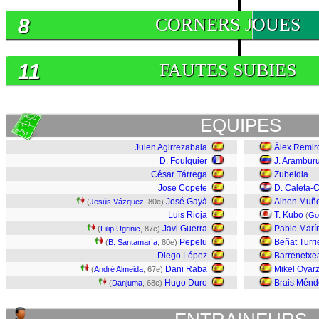
8
CORNERS JOUES
11
FAUTES SUBIES
EQUIPES
Julen Agirrezabala
Álex Remir
D. Foulquier
J. Arambur
César Tárrega
Zubeldia
Jose Copete
D. Caleta-
José Gayà
Aihen Muñ
(
Jesús Vázquez
, 80e)
Luis Rioja
T. Kubo
(
Go
Javi Guerra
Pablo Marí
(
Filip Ugrinic
, 87e)
Pepelu
Beñat Turri
(
B. Santamaría
, 80e)
Diego López
Barrenetxe
Dani Raba
Mikel Oyar
(
André Almeida
, 67e)
Hugo Duro
Brais Ménd
(
Danjuma
, 68e)