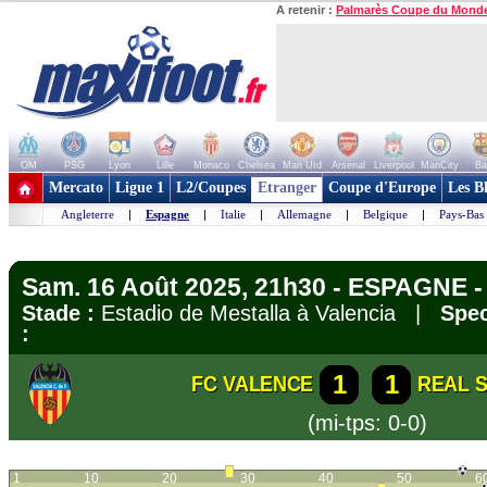
A retenir :
Palmarès Coupe du Mond
OM
PSG
Lyon
Lille
Monaco
Chelsea
Man Utd
Arsenal
Liverpool
ManCity
Ba
+ de clubs
Mercato
Ligue 1
L2/Coupes
Etranger
Coupe d'Europe
Les B
Angleterre
|
Espagne
|
Italie
|
Allemagne
|
Belgique
|
Pays-Bas
Sam. 16 Août 2025, 21h30 - ESPAGNE -
Stade :
Estadio de Mestalla à Valencia |
Spec
:
1
1
FC VALENCE
REAL 
(mi-tps: 0-0)
1
10
20
30
40
50
6