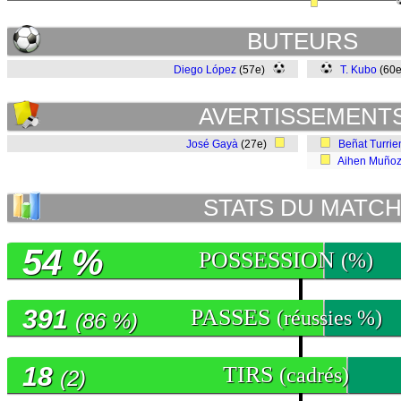
BUTEURS
Diego López
(57e)
T. Kubo
(60
AVERTISSEMENT
José Gayà
(27e)
Beñat Turrie
Aihen Muño
STATS DU MATC
54 %
POSSESSION
(%)
391
PASSES
(réussies %)
(86 %)
18
TIRS
(cadrés)
(2)