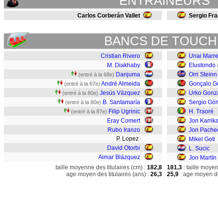
ENTRAINEURS
Carlos Corberán Vallet
Sergio Fr
BANCS DE TOUCH
Cristian Rivero
Unai Marre
M. Diakhaby
Elustondo
Danjuma
Orri Stein
(entré à la 68e)
André Almeida
Gonçalo G
(entré à la 67e)
Jesús Vázquez
Urko Gonz
(entré à la 80e)
B. Santamaría
Sergio Gó
(entré à la 80e)
Filip Ugrinic
H. Traoré
(entré à la 87e)
Eray Comert
Jon Karrik
Rubo Iranzo
Jon Pache
P. Lopez
Mikel Goti
David Otorbi
L. Sucic
Aimar Blázquez
Jon Martín
taille moyenne des titulaires (cm) :
182,8
181,3
: taille moye
age moyen des titulaires (ans) :
26,3
25,9
: age moyen de