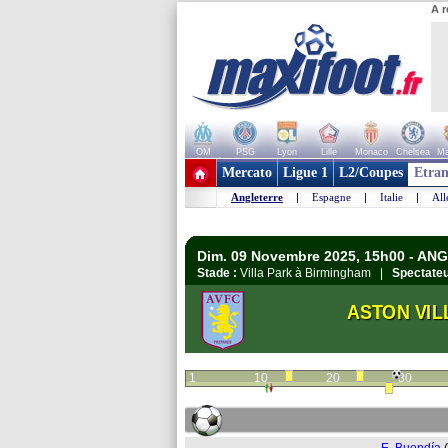
A r
OM
PSG
Lyon
Lille
Monaco
Chelsea
Ma
+ de clubs
Mercato
Ligue 1
L2/Coupes
Etran
Angleterre
|
Espagne
|
Italie
|
Al
Dim. 09 Novembre 2025, 15h00 - AN
Stade :
Villa Park à Birmingham |
Spectateu
ASTON VIL
1
10
20
30