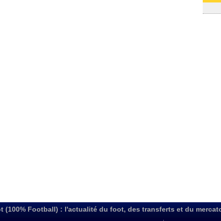
03/08
t (100% Football) : l'actualité du foot, des transferts et du mercat