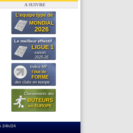
FIFA
: Infantino sollicite Trump
A SUIVRE
L'equipe type de
MONDIAL
2026
Le meilleur effectif
LIGUE 1
saison
2025-26
Indice MF :
l'état de
FORME
des clubs en europe
Classements des
BUTEURS
en EUROPE
o 24h/24