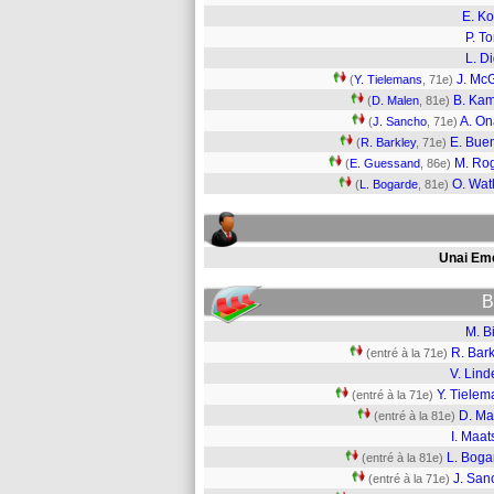
E. K
P. To
L. D
J. Mc
(
Y. Tielemans
, 71e)
B. Ka
(
D. Malen
, 81e)
A. O
(
J. Sancho
, 71e)
E. Bue
(
R. Barkley
, 71e)
M. Ro
(
E. Guessand
, 86e)
O. Wat
(
L. Bogarde
, 81e)
Unai Em
B
M. B
R. Bar
(entré à la 71e)
V. Lind
Y. Tielem
(entré à la 71e)
D. Ma
(entré à la 81e)
I. Maa
L. Boga
(entré à la 81e)
J. San
(entré à la 71e)