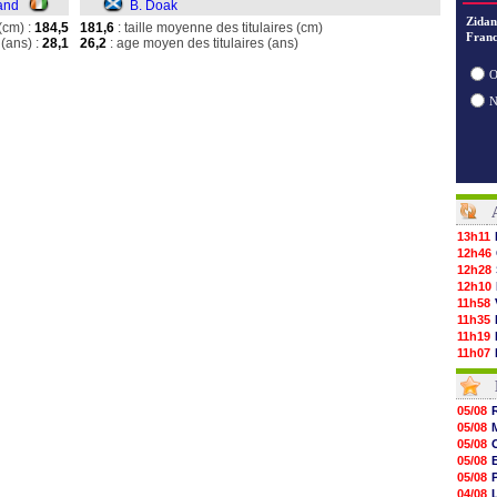
and
B. Doak
Zidan
(cm) :
184,5
181,6
: taille moyenne des titulaires (cm)
Franc
(ans) :
28,1
26,2
: age moyen des titulaires (ans)
O
13h11
12h46
12h28
12h10
11h58
11h35
11h19
11h07
10h53
10h36
10h13
05/08
09h51
05/08
09h32
05/08
09h11
05/08
08h57
05/08
08h39
04/08