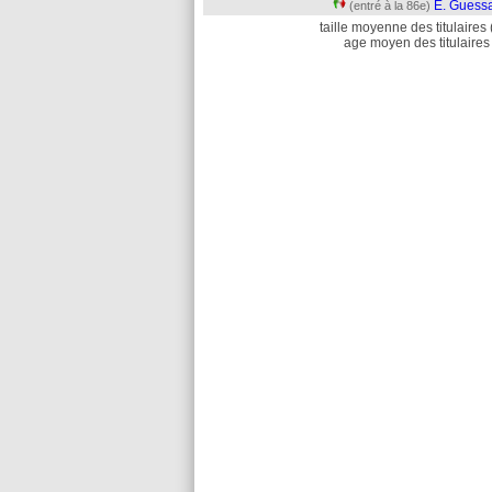
E. Guess
(entré à la 86e)
taille moyenne des titulaires 
age moyen des titulaires 