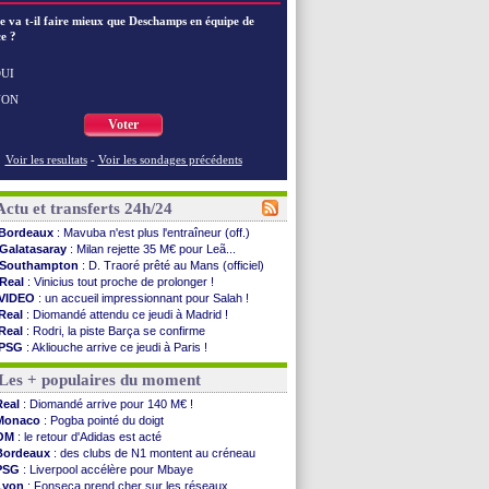
e va t-il faire mieux que Deschamps en équipe de
e ?
UI
NON
Voter
Voir les resultats
-
Voir les sondages précédents
Actu et transferts 24h/24
Bordeaux
: Mavuba n'est plus l'entraîneur (off.)
Galatasaray
: Milan rejette 35 M€ pour Leã...
Southampton
: D. Traoré prêté au Mans (officiel)
Real
: Vinicius tout proche de prolonger !
VIDEO
: un accueil impressionnant pour Salah !
Real
: Diomandé attendu ce jeudi à Madrid !
Real
: Rodri, la piste Barça se confirme
PSG
: Akliouche arrive ce jeudi à Paris !
Médias
: la Liga quitte beIN Sports !
Les + populaires du moment
PSG
: pas d'inquiétude pour Rafael Pol
Real
: ça se complique pour Rodri !
Real
: Diomandé arrive pour 140 M€ !
Barça
: Ferran Torres donne son feu vert au ...
Monaco
: Pogba pointé du doigt
FIFA
: des excuses après le projet
OM
: le retour d'Adidas est acté
Abha
: c'est fait pour Fekir (officiel)
Bordeaux
: des clubs de N1 montent au créneau
Real
: réponse imminente de Vinicius
PSG
: Liverpool accélère pour Mbaye
Arsenal
: Nørgaard transféré à Everton (off.)
Lyon
: Fonseca prend cher sur les réseaux