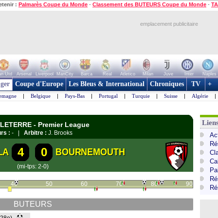
etenir :
Palmarès Coupe du Monde
-
Classement des BUTEURS Coupe du Monde
-
TA
emplacement publicitaire
n Utd
Arsenal
Liverpool
ManCity
Barca
Real
Atletico
Milan
Juve
Inter
Naples
ger
Coupe d'Europe
Les Bleus & International
Chroniques
TV
+
lemagne
|
Belgique
|
Pays-Bas
|
Portugal
|
Turquie
|
Suisse
|
Algérie
|
Lien
GLETERRE - Premier League
rs :
- |
Arbitre :
J. Brooks
Ac
Ré
4
0
LA
BOURNEMOUTH
Cl
Ca
(mi-tps: 2-0)
Pa
Ré
40
50
60
70
80
90
Ré
BUTEURS