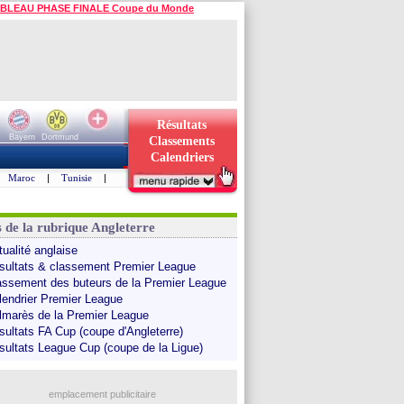
BLEAU PHASE FINALE Coupe du Monde
Résultats
Bayern
Dortmund
Classements
Calendriers
Maroc
|
Tunisie
|
s de la rubrique Angleterre
tualité anglaise
sultats & classement Premier League
assement des buteurs de la Premier League
lendrier Premier League
lmarès de la Premier League
sultats FA Cup (coupe d'Angleterre)
sultats League Cup (coupe de la Ligue)
emplacement publicitaire