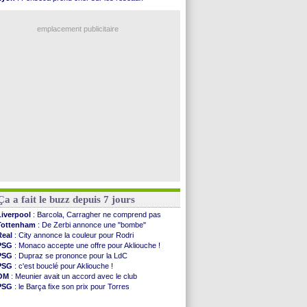
Al-Ahli
: Deschamps a discuté !
Trabzonspor
: une annonce pour Salah !
PSG
: Luis Enrique satisfait malgré tout
Real
: une nouvelle offre pour Vinicius
Monaco
: Pogba pointé du doigt
emplacement publicitaire
Rennes
: Zabiri n'est pas fan de la L1
Rennes
: une offre de Fulham pour Aït Boudlal
VIDEO
: Thomasson et Cresswell réconciliés
Dunkerque
: Nzonzi avait des pistes en L1
Lyon
: Mangala sur le départ
Voir les brèves précédentes
Ça a fait le buzz depuis 7 jours
Liverpool
: Barcola, Carragher ne comprend pas
Tottenham
: De Zerbi annonce une "bombe"
Real
: City annonce la couleur pour Rodri
PSG
: Monaco accepte une offre pour Akliouche !
PSG
: Dupraz se prononce pour la LdC
PSG
: c'est bouclé pour Akliouche !
OM
: Meunier avait un accord avec le club
PSG
: le Barça fixe son prix pour Torres
Barça
: Torres souhaite rejoindre le PSG !