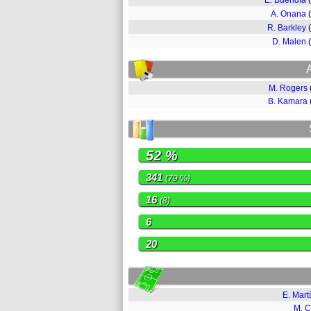
E. Buendía
A. Onana
R. Barkley
D. Malen
M. Rogers
B. Kamara
52 %
341
(79 %)
16
(8)
6
20
E. Mart
M. 