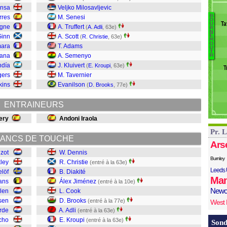
M
onsa
Veljko Milosavljevic
T
B
rres
M. Senesi
B
L
O
Ta
U
igne
A. Truffert
(
A. Adli
, 63e)
R
Ba
D
N
Ginn
A. Scott
E
(
R. Christie
, 63e)
Bi
M
Kr
O
mara
T. Adams
U
Ad
T
nana
A. Semenyo
H
B
ndía
J. Kluivert
(
E. Kroupi
, 63e)
T
C
gers
M. Tavernier
Á
kins
Evanilson
(
D. Brooks
, 77e)
Di
Ch
ENTRAINEURS
D
ery
Andoni Iraola
Pr. 
ANCS DE TOUCHE
Ars
izot
W. Dennis
Burnley
kley
R. Christie
(entré à la 63e)
Leeds 
elöf
B. Diakité
Man
ans
Álex Jiménez
(entré à la 10e)
Newc
len
L. Cook
tsen
D. Brooks
(entré à la 77e)
West
rde
A. Adli
(entré à la 63e)
cho
E. Kroupi
(entré à la 63e)
Sond