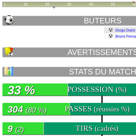
1
10
20
30
40
50
6
BUTEURS
Diogo Dalot
Bruno Fern
AVERTISSEMENT
STATS DU MATC
33 %
POSSESSION
(%)
304
PASSES
(réussies %)
(80 %)
9
TIRS
(cadrés)
(2)