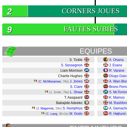
2
CORNERS JOUES
9
FAUTES SUBIES
EQUIPES
S. Tickle
A. Onana
S. Sessegnon
J. Evans
Liam Morrison
R. Varane
Charlie Hughes
Diogo Dalo
J. Jones
A. Wan-Bis
(
C. McManaman
, 78e)
S. Clare
Bruno Fer
L. Shaw
S. McTomi
(J. Smith, 78e)
T. Aasgaard
K. Mainoo
Babajide Adeeko
M. Rashfor
S. Humphrys
A. Garnach
(
J. Magennis
, 59e)
M. Godo
R. Højlund
(
C. Lang
, 90+2e)