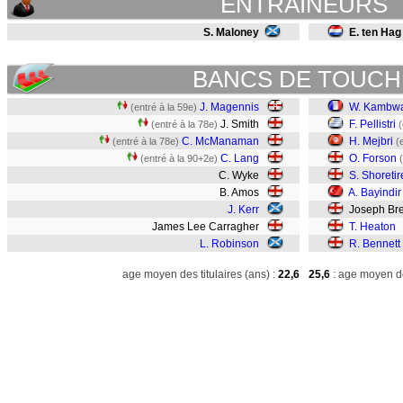
ENTRAINEURS
S. Maloney
E. ten Hag
BANCS DE TOUCH
J. Magennis
W. Kambw
(entré à la 59e)
J. Smith
F. Pellistri
(entré à la 78e)
(
C. McManaman
H. Mejbri
(entré à la 78e)
(
C. Lang
O. Forson
(entré à la 90+2e)
C. Wyke
S. Shoretir
B. Amos
A. Bayindir
J. Kerr
Joseph Bre
James Lee Carragher
T. Heaton
L. Robinson
R. Bennett
age moyen des titulaires (ans) :
22,6
25,6
: age moyen de