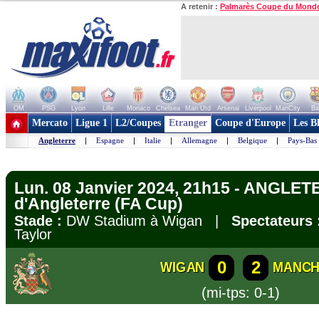
A retenir :
Palmarès Coupe du Mond
OM
PSG
Lyon
Lille
Monaco
Chelsea
Man Utd
Arsenal
Liverpool
ManCity
Ba
+ de clubs
Mercato
Ligue 1
L2/Coupes
Etranger
Coupe d'Europe
Les B
Angleterre
|
Espagne
|
Italie
|
Allemagne
|
Belgique
|
Pays-Bas
Lun. 08 Janvier 2024, 21h15 - ANGLE
d'Angleterre (FA Cup)
Stade :
DW Stadium à Wigan |
Spectateurs 
Taylor
0
2
WIGAN
MANCH
(mi-tps: 0-1)