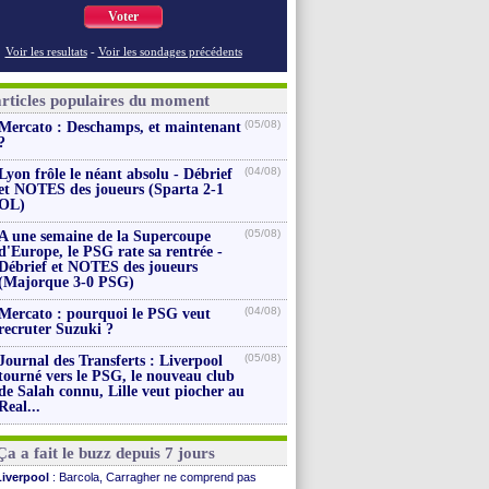
Voter
Voir les resultats
-
Voir les sondages précédents
articles populaires du moment
(05/08)
Mercato : Deschamps, et maintenant
?
(04/08)
Lyon frôle le néant absolu - Débrief
et NOTES des joueurs (Sparta 2-1
OL)
(05/08)
A une semaine de la Supercoupe
d'Europe, le PSG rate sa rentrée -
Débrief et NOTES des joueurs
(Majorque 3-0 PSG)
(04/08)
Mercato : pourquoi le PSG veut
recruter Suzuki ?
(05/08)
Journal des Transferts : Liverpool
tourné vers le PSG, le nouveau club
de Salah connu, Lille veut piocher au
Real...
Ça a fait le buzz depuis 7 jours
Liverpool
: Barcola, Carragher ne comprend pas