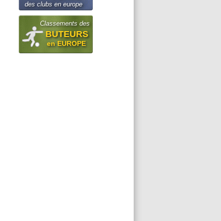
des clubs en europe
Classements des
BUTEURS
en EUROPE