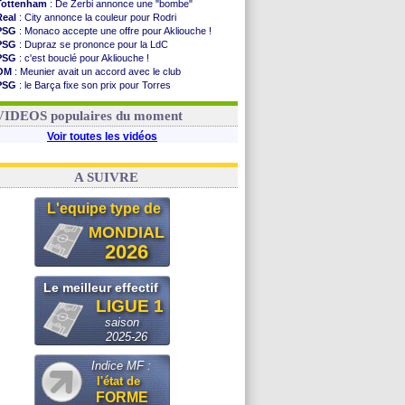
Tottenham
: De Zerbi annonce une "bombe"
Real
: City annonce la couleur pour Rodri
PSG
: Monaco accepte une offre pour Akliouche !
PSG
: Dupraz se prononce pour la LdC
PSG
: c'est bouclé pour Akliouche !
OM
: Meunier avait un accord avec le club
PSG
: le Barça fixe son prix pour Torres
Barça
: Torres souhaite rejoindre le PSG !
FIFA
: Infantino sollicite Trump
VIDEOS populaires du moment
Voir toutes les vidéos
A SUIVRE
L'equipe type de
MONDIAL
2026
Le meilleur effectif
LIGUE 1
saison
2025-26
Indice MF :
l'état de
FORME