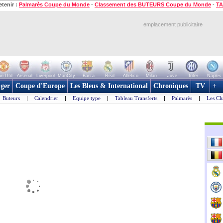
etenir :
Palmarès Coupe du Monde
-
Classement des BUTEURS Coupe du Monde
-
TA
emplacement publicitaire
n Utd
Arsenal
Liverpool
ManCity
Barca
Real
Atletico
Milan
Juve
Inter
Naples
ger
Coupe d'Europe
Les Bleus & International
Chroniques
TV
+
Buteurs
|
Calendrier
|
Equipe type
|
Tableau Transferts
|
Palmarès
|
Les Cl