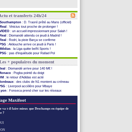
Actu et transferts 24h/24
Southampton
: D. Traoré prêté au Mans (officiel)
Real
: Vinicius tout proche de prolonger !
VIDEO
: un accueil impressionnant pour Salah !
Real
: Diomandé attendu ce jeudi à Madrid !
Real
: Rodri, la piste Barça se confirme
PSG
: Akliouche arrive ce jeudi à Paris !
Médias
: la Liga quitte beIN Sports !
PSG
: pas d'inquiétude pour Rafael Pol
Real
: ça se complique pour Rodri !
Les + populaires du moment
Barça
: Ferran Torres donne son feu vert au ...
FIFA
: des excuses après le projet
Real
: Diomandé arrive pour 140 M€ !
Abha
: c'est fait pour Fekir (officiel)
Monaco
: Pogba pointé du doigt
Real
: réponse imminente de Vinicius
OM
: le retour d'Adidas est acté
Arsenal
: Nørgaard transféré à Everton (off.)
Bordeaux
: des clubs de N1 montent au créneau
Al-Ahli
: Deschamps a discuté !
PSG
: Liverpool accélère pour Mbaye
PSG
: Luis Enrique satisfait malgré tout
Lyon
: Fonseca prend cher sur les réseaux
Monaco
: Pogba pointé du doigt
Trabzonspor
: une annonce pour Salah !
Rennes
: Zabiri n'est pas fan de la L1
Real
: une nouvelle offre pour Vinicius
age Maxifoot
Rennes
: une offre de Fulham pour Aït Boudlal
VIDEO
: Thomasson et Cresswell réconciliés
e va t-il faire mieux que Deschamps en équipe de
Dunkerque
: Nzonzi avait des pistes en L1
e ?
Lyon
: Mangala sur le départ
Amical
: Arsenal s'incline face au Real Betis
UI
Amical
: lourde défaite pour le PSG
NON
Voir les brèves précédentes