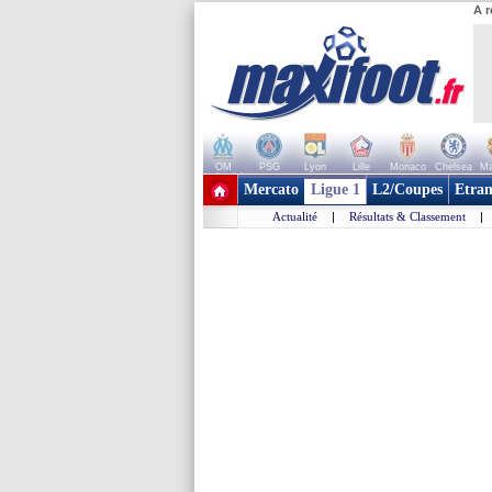
A r
OM
PSG
Lyon
Lille
Monaco
Chelsea
Ma
+ de clubs
Mercato
Ligue 1
L2/Coupes
Etran
Actualité
|
Résultats & Classement
|