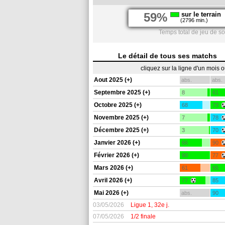
59%
sur le terrain
(2796 min.)
Temps total de jeu de so
Le détail de tous ses matchs
cliquez sur la ligne d'un mois 
Aout 2025 (+)
abs.
abs.
Septembre 2025 (+)
8
61
Octobre 2025 (+)
68
73
Novembre 2025 (+)
7
78
Décembre 2025 (+)
3
70
Janvier 2026 (+)
66
90
Février 2026 (+)
90
77
Mars 2026 (+)
61
65
Avril 2026 (+)
77
85
Mai 2026 (+)
abs.
90
03/05/2026
Ligue 1, 32e j.
07/05/2026
1/2 finale