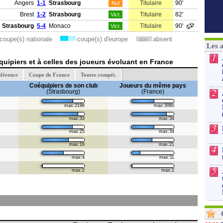
Angers
1-1
Strasbourg
Titulaire
90'
Nul
Brest
1-2
Strasbourg
Titulaire
82'
Vict.
Strasbourg
5-4
Monaco
Titulaire
90'
Vict.
coupe(s) nationale
coupe(s) d'europe
absent
abs.
Les 
1
uipiers et à celles des joueurs évoluant en France
férence
Coupe de France
Toutes compét.
Coéquipiers de son club
Joueurs du même pays
2
(Strasbourg)
(France)
max:2196
max:3060
max:33
max:34
3
max:25
max:34
max:16
max:21
4
max:4
max:11
5
max:2
max:2