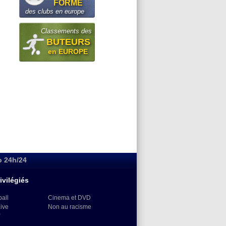
FORME
des clubs en europe
Classements des
BUTEURS
en EUROPE
o 24h/24
ivilégiés
ball
Cinema et DVD
Live
Non au racisme
)