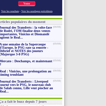
Voter
Voir les resultats
-
Voir les sondages précédents
articles populaires du moment
(06/08)
Journal des Transferts : la volte-face
de Rodri, l'OM finalise deux ventes
importantes, Vinicius et Diomandé
agitent le Real...
(05/08)
A une semaine de la Supercoupe
d'Europe, le PSG rate sa rentrée -
Débrief et NOTES des joueurs
(Majorque 3-0 PSG)
(05/08)
Mercato : Deschamps, et maintenant
?
(06/08)
Real : Vinicius, une prolongation au
timing troublant
(05/08)
Journal des Transferts : Liverpool
tourné vers le PSG, le nouveau club
de Salah connu, Lille veut piocher au
Real...
Ça a fait le buzz depuis 7 jours