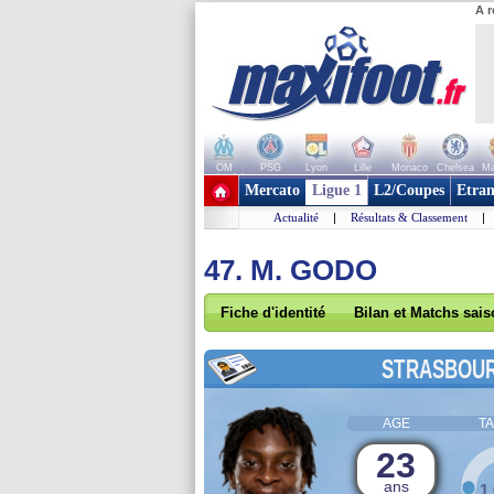
A r
OM
PSG
Lyon
Lille
Monaco
Chelsea
Ma
+ de clubs
Mercato
Ligue 1
L2/Coupes
Etran
Actualité
|
Résultats & Classement
|
47. M. GODO
Fiche d'identité
Bilan et Matchs sai
STRASBOU
AGE
TA
23
ans
1