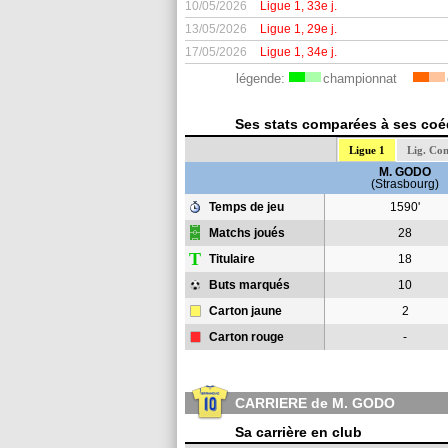
10/05/2026
Ligue 1, 33e j.
13/05/2026
Ligue 1, 29e j.
17/05/2026
Ligue 1, 34e j.
légende:
championnat
Ses stats comparées à ses coéq
Ligue 1
Lig. Con
M. GODO
(Strasbourg)
Temps de jeu
1590'
Matchs joués
28
T
Titulaire
18
Buts marqués
10
Carton jaune
2
Carton rouge
-
CARRIERE de M. GODO
Sa carrière en club