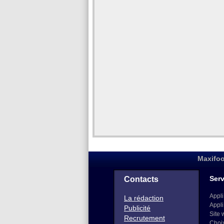
Maxifoo
Serv
Contacts
Appli
La rédaction
Appli
Publicité
Site 
Recrutement
Choi