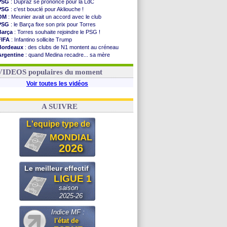
PSG
: Dupraz se prononce pour la LdC
PSG
: c'est bouclé pour Akliouche !
OM
: Meunier avait un accord avec le club
PSG
: le Barça fixe son prix pour Torres
Barça
: Torres souhaite rejoindre le PSG !
FIFA
: Infantino sollicite Trump
Bordeaux
: des clubs de N1 montent au créneau
Argentine
: quand Medina recadre... sa mère
Real
: le démenti de Leipzig pour Diomandé
OM
: Paixão attire un 2e club anglais
VIDEOS populaires du moment
Voir toutes les vidéos
A SUIVRE
L'equipe type de
MONDIAL
2026
Le meilleur effectif
LIGUE 1
saison
2025-26
Indice MF :
l'état de