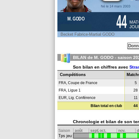
Né le 14 mars 2003
44
M. GODO
MAT
JOU
Becket Fabrice-Martial GODO
Donne
BILAN de M. GODO - saison
20
Son bilan en chiffres avec
Stra
Compétitions
Match
FRA, Coupe de France
5
FRA, Ligue 1
28
EUR, Lig. Conférence
11
Bilan total en club
44
Chronologie et bilan de son te
Saison
août
sept.
oct.
nov.
d
Tps jeu: