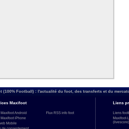
t (100% Football) : l'actualité du foot, des transferts et du mercat
ices Maxifoot
Liens pr
 Maxifoot Android
Flux RSS info foot
Liens foot
 Maxifoot iPhone
Maxifoot-
(livescore
web Mobile
x de consentement