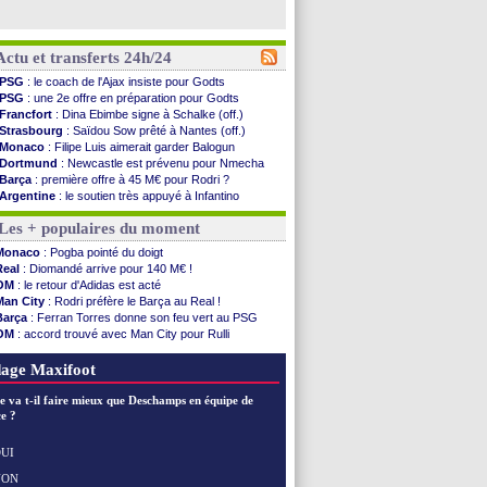
Actu et transferts 24h/24
PSG
: le coach de l'Ajax insiste pour Godts
PSG
: une 2e offre en préparation pour Godts
Francfort
: Dina Ebimbe signe à Schalke (off.)
Strasbourg
: Saïdou Sow prêté à Nantes (off.)
Monaco
: Filipe Luis aimerait garder Balogun
Dortmund
: Newcastle est prévenu pour Nmecha
Barça
: première offre à 45 M€ pour Rodri ?
Argentine
: le soutien très appuyé à Infantino
Tottenham
: Van de Ven va prolonger
Les + populaires du moment
Barça
: l'agent de Rodri confirme !
FIFA
: la CAF soutient Infantino
Monaco
: Pogba pointé du doigt
CdM 2030
: Rubiales charge Infantino et ...
Real
: Diomandé arrive pour 140 M€ !
Rennes
: Embolo a des pistes alléchantes
OM
: le retour d'Adidas est acté
Côte d'Ivoire
: Renard affiche ses ambitions
Man City
: Rodri préfère le Barça au Real !
Rennes
: Haise confirme pour Aït Boudlal
Barça
: Ferran Torres donne son feu vert au PSG
Man City
: Trafford à Leeds pour 47 M€ (off...
OM
: accord trouvé avec Man City pour Rulli
Man Utd
: Zirkzee vers la Juventus ?
PSG
: Luis Enrique satisfait malgré tout
Amical
: Monaco s'impose contre Getafe
PSG
: l'étonnante rumeur Gusto
age Maxifoot
Nantes
: Der Zakarian et sa relation avec Kita
OM
: le club prêt à libérer Kondogbia ?
e va t-il faire mieux que Deschamps en équipe de
Monaco
: le message touchant d'Akliouche
e ?
FIFA
: Tebas en remet une couche
FIFA
: l'UEFA maintient la pression
UI
PSG
: Tebas encense Luis Enrique
NON
Voir les brèves précédentes