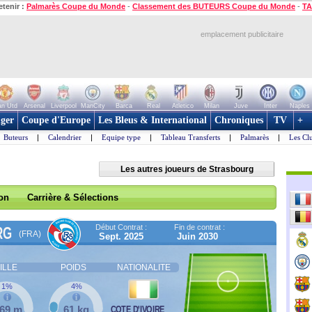
etenir :
Palmarès Coupe du Monde
-
Classement des BUTEURS Coupe du Monde
-
TA
emplacement publicitaire
n Utd
Arsenal
Liverpool
ManCity
Barca
Real
Atletico
Milan
Juve
Inter
Naples
ger
Coupe d'Europe
Les Bleus & International
Chroniques
TV
+
Buteurs
|
Calendrier
|
Equipe type
|
Tableau Transferts
|
Palmarès
|
Les Cl
Les autres joueurs de Strasbourg
son
Carrière & Sélections
Début Contrat :
Fin de contrat :
RG
(FRA)
Sept. 2025
Juin 2030
ILLE
POIDS
NATIONALITE
1%
4%
,69 m
61 kg
COTE D'IVOIRE