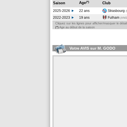
(*)
Age
Saison
Club
2025-2026
22 ans
Strasbourg
2022-2023
19 ans
Fulham
(AN
Cliquez sur les lignes pour afficher/masquer le déta
(*)
Age au début de la saison
Votre AVIS sur M. GODO