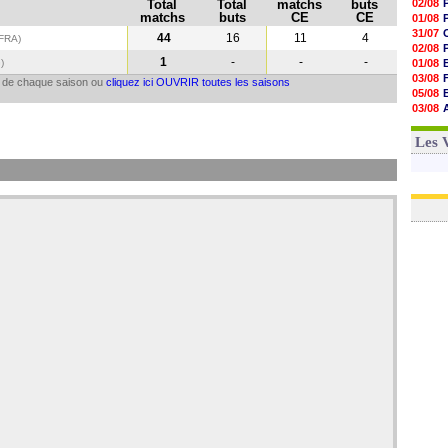
Total
Total
matchs
buts
02/08
matchs
buts
CE
CE
01/08
31/07
44
16
11
4
(FRA)
02/08
1
-
-
-
G
)
01/08
03/08
il de chaque saison ou
cliquez ici OUVRIR toutes les saisons
05/08
03/08
03/08
03/08
Les 