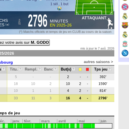
1 sél., 1 but
2796
ATTAQUANT
&
CHS
MINUTES
ES
EN
2025-26
*
(
)
(*) Matchs officiels et temps de jeu en CLUB au cours de la saison
z votre avis sur
M. GODO
mis à jour le 7 aoû. 2026
25/2026
autres saisons >
sbourg
s
Titu.
Rempl.
Banc
But(s)
Tps jeu
?
?
?
?
?
?
5
-
-
2
-
-
392'
18
10
2
10
2
-
1590'
10
1
1
4
2
-
814'
33
11
3
16
4
-
2796'
mps de jeu
éc.
janv.
févr.
mars
avril
mai
juin