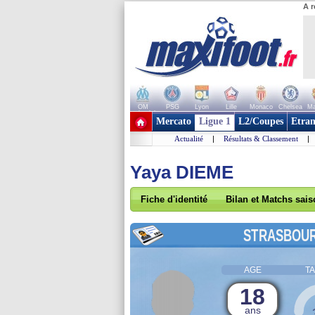
A r
OM
PSG
Lyon
Lille
Monaco
Chelsea
Ma
+ de clubs
Mercato
Ligue 1
L2/Coupes
Etran
Actualité
|
Résultats & Classement
|
Yaya DIEME
Fiche d'identité
Bilan et Matchs sai
STRASBOU
AGE
TA
18
ans