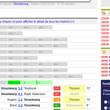
n équipe (
Strasbourg
), saison 2025/2026 : 4770 minutes
23h09
ou
cliquez ici pour afficher le détail de tous les matchs (+)
22h50
22h35
abs.
abs.
abs.
22h18
22h00
abs.
21h42
abs.
abs.
abs.
abs.
21h10
20h46
abs.
abs.
abs.
abs.
20h30
20h01
abs.
abs.
abs.
19h18
05/08
abs.
abs.
19h09
06/08
18h48
abs.
abs.
abs.
abs.
06/08
18h37
06/08
18h29
abs.
abs.
abs.
abs.
06/08
17h58
06/08
abs.
abs.
abs.
abs.
abs.
17h46
06/08
17h32
75
8
0
06/08
Sond
17h16
Strasbourg
1-2
Toulouse
Titulaire
72'
Déf.
16h59
Zidan
16h37
Strasbourg
0-1
Rayo Vallecano
Absent
Franc
Déf.
16h33
Angers
1-1
Strasbourg
Titulaire
75'
16h27
Nul
O
16h22
Brest
1-2
Strasbourg
Remplaçant
8'
Vict.