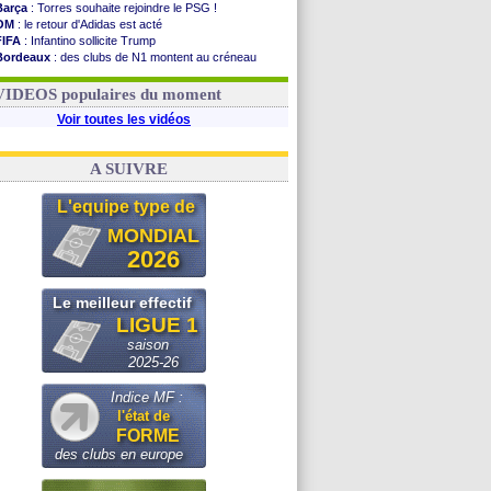
Barça
: Torres souhaite rejoindre le PSG !
OM
: le retour d'Adidas est acté
FIFA
: Infantino sollicite Trump
Bordeaux
: des clubs de N1 montent au créneau
Argentine
: quand Medina recadre... sa mère
Real
: le démenti de Leipzig pour Diomandé
VIDEOS populaires du moment
Voir toutes les vidéos
A SUIVRE
L'equipe type de
MONDIAL
2026
Le meilleur effectif
LIGUE 1
saison
2025-26
Indice MF :
l'état de
FORME
des clubs en europe