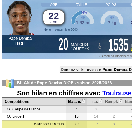
AGE
TAILLE
POIDS
N
22
44%
ans
1,82 m
? kg
Né le 4 septembre 2003
20
1535
Pape Demba
&
DIOP
MATCHS
JOUES
*
(
)
(*) Matchs officiels e
Donnez votre avis sur
Pape Demba D
BILAN de Pape Demba DIOP - saison
2025/2026
Son bilan en chiffres avec
Toulouse
Compétitions
Matchs
Titu.
Rempl.
Ban
?
?
?
FRA, Coupe de France
4
3
1
-
FRA, Ligue 1
16
14
2
-
Bilan total en club
20
17
3
-