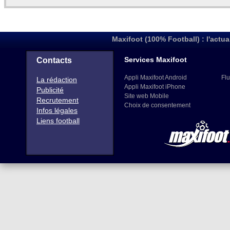
Maxifoot (100% Football) : l'actua
Services Maxifoot
Contacts
Appli Maxifoot Android
Flu
La rédaction
Appli Maxifoot iPhone
Publicité
Site web Mobile
Recrutement
Choix de consentement
Infos légales
Liens football