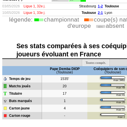
03/05/2026
Ligue 1, 32e j.
Strasbourg
1-2
Toulouse
10/05/2026
Ligue 1, 33e j.
Toulouse
2-1
Lyon
légende:
championnat
coupe(s) na
d'europe
absent
abs.
Ses stats comparées à ses coéquipi
joueurs évoluant en France
Toutes compét.
Pape Demba DIOP
Coéquipiers de son 
(Toulouse)
(Toulouse)
Temps de jeu
1535'
max:3462
Matchs joués
20
max:48
T
Titulaire
17
max:41
Buts marqués
1
max:20
Carton jaune
4
max:10
Carton rouge
-
max:2