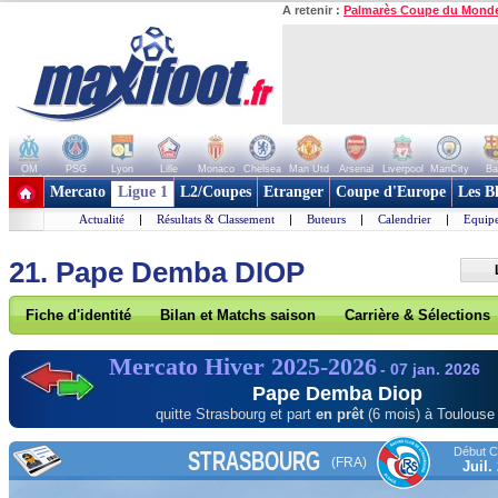
A retenir :
Palmarès Coupe du Mond
OM
PSG
Lyon
Lille
Monaco
Chelsea
Man Utd
Arsenal
Liverpool
ManCity
Ba
+ de clubs
Mercato
Ligue 1
L2/Coupes
Etranger
Coupe d'Europe
Les B
Actualité
|
Résultats & Classement
|
Buteurs
|
Calendrier
|
Equipe
21. Pape Demba DIOP
Fiche d'identité
Bilan et Matchs saison
Carrière & Sélections
Mercato Hiver 2025-2026
- 07 jan. 2026
Pape Demba Diop
quitte Strasbourg et part
en prêt
(6 mois) à Toulouse
Début Co
STRASBOURG
(FRA)
Juil.