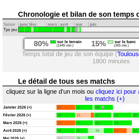
Chronologie et bilan de son temps 
Saison
janv.
févr.
mars
avril
mai
juin
Tps jeu:
80%
sur le terrain
15%
sur le banc
(1445 min.)
(265 min.)
Temps total de jeu de son équipe (
Toulous
1800 minutes
Le détail de tous ses matchs
cliquez sur la ligne d'un mois ou
cliquez ici pour 
les matchs (+)
Janvier 2026 (+)
90
82
90
Février 2026 (+)
90
15
81
90
86
Mars 2026 (+)
90
84
90
90
Avril 2026 (+)
90
60
44
64
90
Mai 2026 (+)
abs.
29