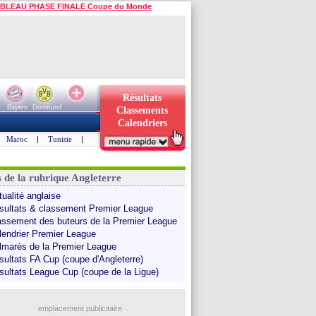
BLEAU PHASE FINALE Coupe du Monde
Résultats
Bayern
Dortmund
Classements
Calendriers
Maroc
|
Tunisie
|
s de la rubrique Angleterre
tualité anglaise
sultats & classement Premier League
assement des buteurs de la Premier League
lendrier Premier League
lmarès de la Premier League
sultats FA Cup (coupe d'Angleterre)
sultats League Cup (coupe de la Ligue)
emplacement publicitaire