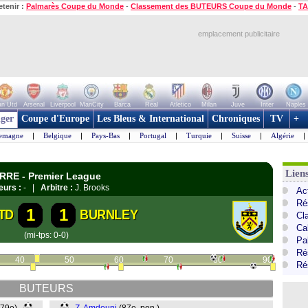
etenir :
Palmarès Coupe du Monde
-
Classement des BUTEURS Coupe du Monde
-
TA
emplacement publicitaire
n Utd
Arsenal
Liverpool
ManCity
Barca
Real
Atletico
Milan
Juve
Inter
Naples
ger
Coupe d'Europe
Les Bleus & International
Chroniques
TV
+
lemagne
|
Belgique
|
Pays-Bas
|
Portugal
|
Turquie
|
Suisse
|
Algérie
|
Lien
ERRE - Premier League
eurs :
- |
Arbitre :
J. Brooks
Ac
Ré
1
1
TD
BURNLEY
Cl
Ca
(mi-tps: 0-0)
Pa
Ré
40
50
60
70
80
90
Ré
BUTEURS