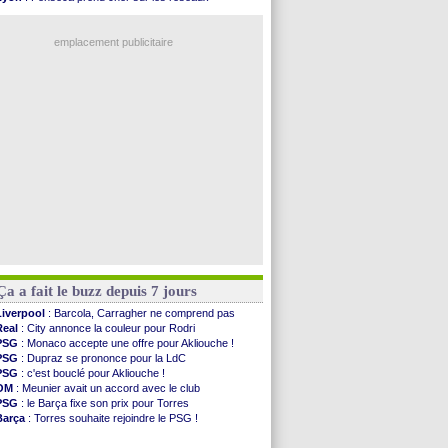
FIFA
: des excuses après le projet
Trabzonspor
: une annonce pour Salah !
Abha
: c'est fait pour Fekir (officiel)
Real
: une nouvelle offre pour Vinicius
Real
: réponse imminente de Vinicius
emplacement publicitaire
Arsenal
: Nørgaard transféré à Everton (off.)
Al-Ahli
: Deschamps a discuté !
PSG
: Luis Enrique satisfait malgré tout
Monaco
: Pogba pointé du doigt
Rennes
: Zabiri n'est pas fan de la L1
Voir les brèves précédentes
Ça a fait le buzz depuis 7 jours
Liverpool
: Barcola, Carragher ne comprend pas
Real
: City annonce la couleur pour Rodri
PSG
: Monaco accepte une offre pour Akliouche !
PSG
: Dupraz se prononce pour la LdC
PSG
: c'est bouclé pour Akliouche !
OM
: Meunier avait un accord avec le club
PSG
: le Barça fixe son prix pour Torres
Barça
: Torres souhaite rejoindre le PSG !
FIFA
: Infantino sollicite Trump