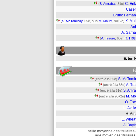
C. Eri
(
S. Amrabat
, 81e)
Case
Bruno Ferna
K. Ma
(
S. McTominay
, 65e, puis
M. Mount
, 90+2e)
An
A. Garn
R. Høj
(
A. Traoré
, 65e)
E. ten 
B
S. McTomi
(entré à la 65e)
A. Tr
(entré à la 65e)
S. Amra
(entré à la 81e)
M. Mo
(entré à la 90+2e)
O. For
L. Jack
H. A
E. Wheat
A. Bayi
taille moyenne des titulaires 
age moyen des titulaires 