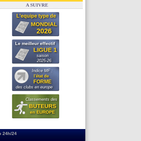
Argentine
: quand Medina recadre... sa mère
A SUIVRE
L'equipe type de
MONDIAL
2026
Le meilleur effectif
LIGUE 1
saison
2025-26
Indice MF :
l'état de
FORME
des clubs en europe
Classements des
BUTEURS
en EUROPE
o 24h/24