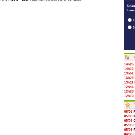
Zidan
Franc
O
14h25
14h12
13h51
13h29
13h11
12h46
12h28
12h10
11h58
11h35
11h19
05/08
11h07
05/08
10h53
05/08
10h36
05/08
10h13
05/08
09h51
04/08