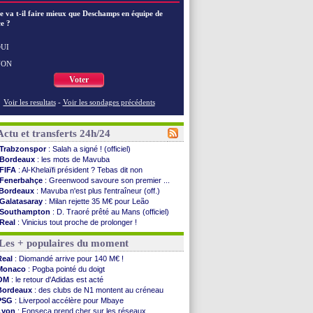
e va t-il faire mieux que Deschamps en équipe de
e ?
UI
NON
Voter
Voir les resultats
-
Voir les sondages précédents
Actu et transferts 24h/24
Trabzonspor
: Salah a signé ! (officiel)
Bordeaux
: les mots de Mavuba
FIFA
: Al-Khelaïfi président ? Tebas dit non
Fenerbahçe
: Greenwood savoure son premier ...
Bordeaux
: Mavuba n'est plus l'entraîneur (off.)
Galatasaray
: Milan rejette 35 M€ pour Leão
Southampton
: D. Traoré prêté au Mans (officiel)
Real
: Vinicius tout proche de prolonger !
VIDEO
: un accueil impressionnant pour Salah !
Les + populaires du moment
Real
: Diomandé attendu ce jeudi à Madrid !
Real
: Rodri, la piste Barça se confirme
Real
: Diomandé arrive pour 140 M€ !
PSG
: Akliouche arrive ce jeudi à Paris !
Monaco
: Pogba pointé du doigt
Médias
: la Liga quitte beIN Sports !
OM
: le retour d'Adidas est acté
PSG
: pas d'inquiétude pour Rafael Pol
Bordeaux
: des clubs de N1 montent au créneau
Real
: ça se complique pour Rodri !
PSG
: Liverpool accélère pour Mbaye
Barça
: Ferran Torres donne son feu vert au ...
Lyon
: Fonseca prend cher sur les réseaux