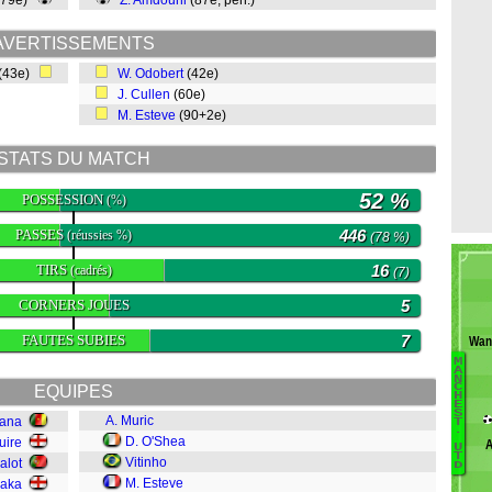
(79e)
Z. Amdouni
(87e, pen.)
AVERTISSEMENTS
(43e)
W. Odobert
(42e)
J. Cullen
(60e)
M. Esteve
(90+2e)
STATS DU MATCH
52 %
POSSESSION
(%)
PASSES
446
(réussies %)
(78 %)
TIRS
16
(cadrés)
(7)
CORNERS JOUES
5
FAUTES SUBIES
7
Wan
M
B
A
N
C
EQUIPES
B
H
E
S
W
A. Muric
nana
T
.
A
D. O'Shea
uire
A
U
J
T
Vitinho
alot
D
F
M. Esteve
saka