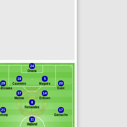
24
Onana
18
5
29
20
Casemiro
Maguire
-Bissaka
Dalot
37
14
anc des remplaçants
Manchest. Utd
Mainoo
Eriksen
8
ayindir
Fernandes
heatley
21
17
mass
ntony
Garnacho
ackson
11
orson
Højlund