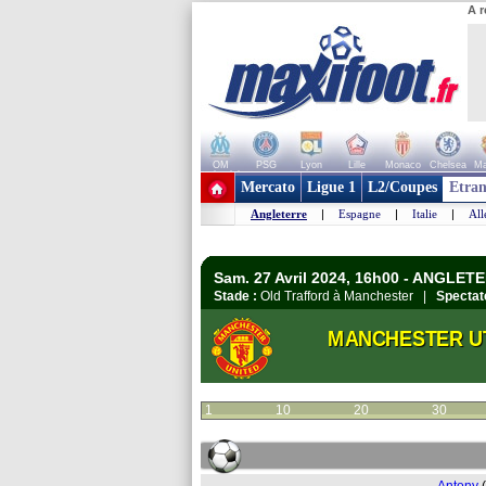
A r
OM
PSG
Lyon
Lille
Monaco
Chelsea
Ma
+ de clubs
Mercato
Ligue 1
L2/Coupes
Etran
Angleterre
|
Espagne
|
Italie
|
Al
Sam. 27 Avril 2024, 16h00 - ANGLET
Stade :
Old Trafford à Manchester |
Spectat
MANCHESTER U
1
10
20
30