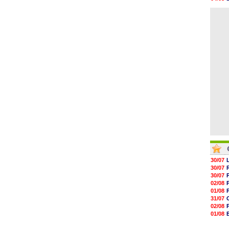
09h32
04/08
09h11
05/08
08h57
08h39
08h22
00h06
05/08
05/08
30/07
30/07
30/07
02/08
01/08
31/07
02/08
01/08
03/08