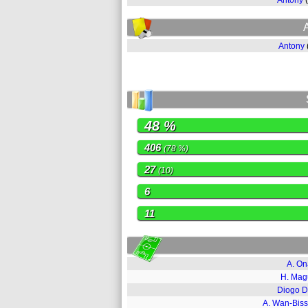
Antony
Antony
48 %
406
(78 %)
27
(10)
6
11
A. O
H. Mag
Diogo D
A. Wan-Bis