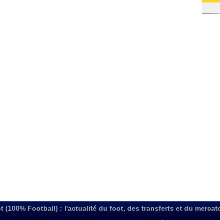
03/08
t (100% Football) : l'actualité du foot, des transferts et du mercat