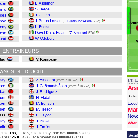
M
L. Assignon
ksen
A
S. Berge
miro
Tr
B
J. Cullen
ndes
U
M
R
Tr
J. Bruun Larsen
N
inoo
(
J. GuðmundsÂ­son
, 72e)
Bruun
L
B
E
L. Foster
tony
Y
Ta
David Datro Fofana
acho
(
Z. Amdouni
, 57e)
Tr
W. Odobert
lund
V
B
Ek
ENTRAINEURS
R
Hag
V. Kompany
A
ANCS DE TOUCHE
Pr. 
nay
Z. Amdouni
(entré à la 57e)
aoré
J. GuðmundsÂ­son
(entré à la 72e)
Ars
bat
J. Rodriguez
Burnley
unt
H. Ekdal
son
M. Benson
Leeds 
Man
son
M. Trésor
mass
C. Taylor
Newc
ley
J. Brownhill
West
ndir
J. Trafford
(cm) :
183,1
183,9
: taille moyenne des titulaires (cm)
Sond
(ans) :
26,0
23,6
: age moyen des titulaires (ans)