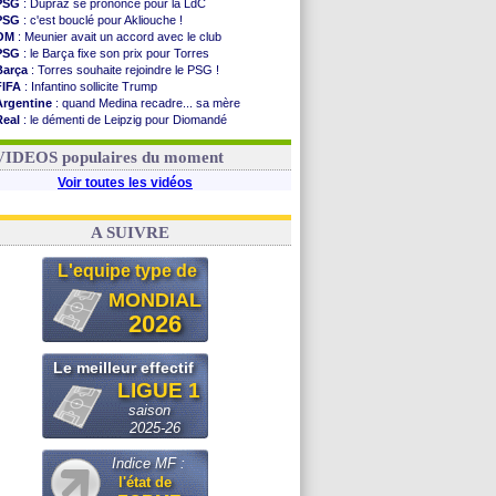
PSG
: Dupraz se prononce pour la LdC
PSG
: c'est bouclé pour Akliouche !
OM
: Meunier avait un accord avec le club
PSG
: le Barça fixe son prix pour Torres
Barça
: Torres souhaite rejoindre le PSG !
FIFA
: Infantino sollicite Trump
Argentine
: quand Medina recadre... sa mère
Real
: le démenti de Leipzig pour Diomandé
OM
: Paixão attire un 2e club anglais
FIFA
: le conseiller d'Infantino démissionne !
VIDEOS populaires du moment
Voir toutes les vidéos
A SUIVRE
L'equipe type de
MONDIAL
2026
Le meilleur effectif
LIGUE 1
saison
2025-26
Indice MF :
l'état de