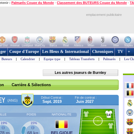
etenir :
Palmarès Coupe du Monde
-
Classement des BUTEURS Coupe du Monde
-
TA
emplacement publicitaire
n Utd
Arsenal
Liverpool
ManCity
Barca
Real
Atletico
Milan
Juve
Inter
Naples
ger
Coupe d'Europe
Les Bleus & International
Chroniques
TV
+
Buteurs
|
Calendrier
|
Equipe type
|
Tableau Transferts
|
Palmarès
|
Les Cl
Les autres joueurs de Burnley
son
Carrière & Sélections
Début Contrat :
Fin de contrat :
EY
(ANG)
Sept. 2019
Juin 2027
ILLE
POIDS
NATIONALITE
14
19%
15%
,78 m
68 kg
BELGIQUE