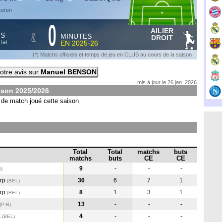
keren
0
AILIER
&
HS
MINUTES
DROIT
S
EN
2025-26
*
(
)
(*) Matchs officiels et temps de jeu en CLUB au cours de la saison
otre avis sur
Manuel BENSON
mis à jour le 26 jan. 2026
ison
2025/2026
de match joué cette saison
Total
Total
matchs
buts
matchs
buts
CE
CE
9
-
-
-
G
)
erp
36
6
7
1
(BEL
)
erp
8
1
3
1
(BEL
)
13
-
-
-
(P-B
)
k
4
-
-
-
(BEL
)