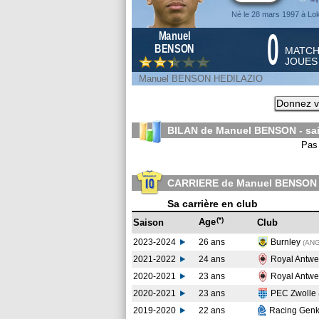
Né le 28 mars 1997 à Lo
0
Manuel
BENSON
MATC
JOUE
Manuel BENSON HEDILAZIO
Donnez v
BILAN de Manuel BENSON - sa
Pas 
CARRIERE de Manuel BENSON
Sa carrière en club
(*)
Age
Saison
Club
2023-2024
26 ans
Burnley
(AN
2021-2022
24 ans
Royal Antw
2020-2021
23 ans
Royal Antw
2020-2021
23 ans
PEC Zwolle
2019-2020
22 ans
Racing Gen