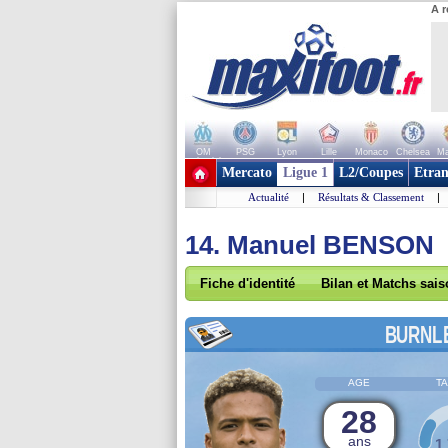
A r
OM
PSG
Lyon
Lille
Monaco
Chelsea
Ma
+ de clubs
Mercato
Ligue 1
L2/Coupes
Etran
Actualité
|
Résultats & Classement
|
14. Manuel BENSON
Fiche d'identité
Bilan et Matchs sai
BURNL
AGE
TA
28
ans
1