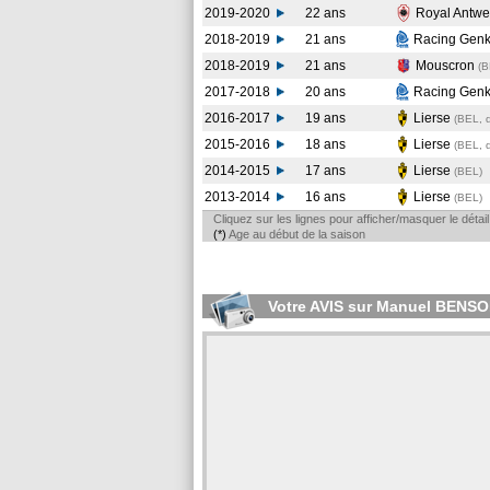
2019-2020
22 ans
Royal Antw
2018-2019
21 ans
Racing Gen
2018-2019
21 ans
Mouscron
(
2017-2018
20 ans
Racing Gen
2016-2017
19 ans
Lierse
(BEL, 
2015-2016
18 ans
Lierse
(BEL, 
2014-2015
17 ans
Lierse
(BEL
)
2013-2014
16 ans
Lierse
(BEL
)
Cliquez sur les lignes pour afficher/masquer le déta
(*)
Age au début de la saison
Votre AVIS sur Manuel BENS