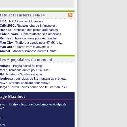
Actu et transferts 24h/24
FIFA
: la CAF soutient Infantino
CdM 2030
: Rubiales charge Infantino et ...
Rennes
: Embolo a des pistes alléchantes
Côte d'Ivoire
: Renard affiche ses ambitions
Rennes
: Haise confirme pour Aït Boudlal
Man City
: Trafford à Leeds pour 47 M€ (off...
Man Utd
: Zirkzee vers la Juventus ?
Amical
: Monaco s'impose contre Getafe
Nantes
: Der Zakarian et sa relation avec Kita
Les + populaires du moment
OM
: le club prêt à libérer Kondogbia ?
Monaco
: le message touchant d'Akliouche
Monaco
: Pogba pointé du doigt
FIFA
: Tebas en remet une couche
Real
: Diomandé arrive pour 140 M€ !
FIFA
: l'UEFA maintient la pression
OM
: le retour d'Adidas est acté
PSG
: Tebas encense Luis Enrique
Bordeaux
: des clubs de N1 montent au créneau
Real
: Vinicius jusqu'en 2032 (officiel)
PSG
: Liverpool accélère pour Mbaye
Lyon
: Mangala va rejoindre Getafe
Barça
: Ferran Torres donne son feu vert au PSG
OM
: une offre refusée pour Aguerd
PSG
: Luis Enrique satisfait malgré tout
Real
: c'est confirmé pour Vinicius
Man City
: Rodri préfère le Barça au Real !
age Maxifoot
Troyes
: Junior Diaz jusqu'en 2030 (officiel)
PSG
: Akliouche a signé (officiel)
e va t-il faire mieux que Deschamps en équipe de
OM
: une offre pour Bulka
e ?
PSG
: contrat signé pour Akliouche
Ouganda
: Owori battu à mort à Kampala
UI
Arsenal
: Arteta veut créer une dynastie
NON
Voir les brèves précédentes