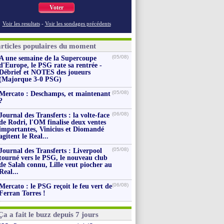
Voter
Voir les resultats
-
Voir les sondages précédents
articles populaires du moment
(05/08)
A une semaine de la Supercoupe
d'Europe, le PSG rate sa rentrée -
Débrief et NOTES des joueurs
(Majorque 3-0 PSG)
(05/08)
Mercato : Deschamps, et maintenant
?
(06/08)
Journal des Transferts : la volte-face
de Rodri, l'OM finalise deux ventes
importantes, Vinicius et Diomandé
agitent le Real...
(05/08)
Journal des Transferts : Liverpool
tourné vers le PSG, le nouveau club
de Salah connu, Lille veut piocher au
Real...
(06/08)
Mercato : le PSG reçoit le feu vert de
Ferran Torres !
Ça a fait le buzz depuis 7 jours