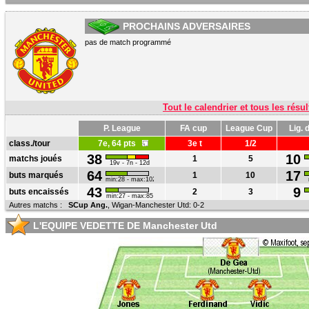
PROCHAINS ADVERSAIRES
pas de match programmé
Tout le calendrier et tous les résul
P. League
FA cup
League Cup
Lig.
class./tour
7e, 64 pts
3e t
1/2
38
10
matchs joués
1
5
19v - 7n - 12d
64
17
buts marqués
1
10
min:28 - max:102
43
9
buts encaissés
2
3
min:27 - max:85
Autres matchs :
SCup Ang.
,
Wigan
-Manchester Utd: 0-2
L'EQUIPE VEDETTE DE Manchester Utd