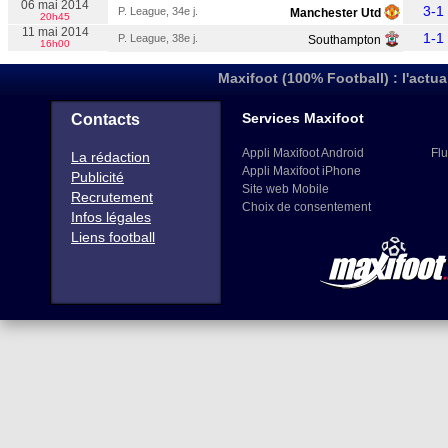
06 mai 2014
3-1
P. League, 34e j.
Manchester Utd
20h45
11 mai 2014
1-1
P. League, 38e j.
Southampton
16h00
Maxifoot (100% Football) : l'actua
Services Maxifoot
Contacts
Appli Maxifoot Android
Flu
La rédaction
Appli Maxifoot iPhone
Publicité
Site web Mobile
Recrutement
Choix de consentement
Infos légales
Liens football