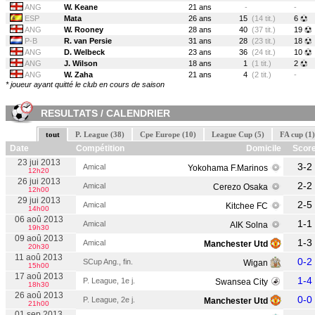
ANG
W. Keane
21 ans
-
-
ESP
Mata
26 ans
15
(14 tit.)
6
ANG
W. Rooney
28 ans
40
(37 tit.)
19
P-B
R. van Persie
31 ans
28
(23 tit.)
18
ANG
D. Welbeck
23 ans
36
(24 tit.)
10
ANG
J. Wilson
18 ans
1
(1 tit.)
2
ANG
W. Zaha
21 ans
4
(2 tit.)
-
* joueur ayant quitté le club en cours de saison
RESULTATS / CALENDRIER
tout
P. League (38)
Cpe Europe (10)
League Cup (5)
FA cup (1)
Date
Compétition
Domicile
Scor
23 jui 2013
3-2
Amical
Yokohama F.Marinos
12h20
26 jui 2013
2-2
Amical
Cerezo Osaka
12h00
29 jui 2013
2-5
Amical
Kitchee FC
14h00
06 aoû 2013
1-1
Amical
AIK Solna
19h30
09 aoû 2013
1-3
Amical
Manchester Utd
20h30
11 aoû 2013
0-2
SCup Ang., fin.
Wigan
15h00
17 aoû 2013
1-4
P. League, 1e j.
Swansea City
18h30
26 aoû 2013
0-0
P. League, 2e j.
Manchester Utd
21h00
01 sep 2013