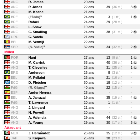
ANG
R. James
20 ans
-
-
ANG
P. Jones
22 ans
39
(36 tit.)
3
ANG
M. Keane
21 ans
-
-
*
BRE
(Fábio)
24 ans
3
(1 tit.)
1
BRE
Rafael
24 ans
29
(28 tit.)
-
ANG
L. Shaw
19 ans
-
-
ANG
C. Smalling
24 ans
38
(31 tit.)
2
URU
G. Varela
21 ans
-
-
BEL
M. Vermijl
22 ans
-
-
*
SER
(N. Vidic)
32 ans
34
(32 tit.)
2
Milieu
POR
Nani
27 ans
13
(9 tit.)
1
ANG
M. Carrick
33 ans
40
(36 tit.)
1
ANG
T. Cleverley
25 ans
31
(25 tit.)
1
BRE
Anderson
26 ans
8
(3 tit.)
-
BEL
M. Fellaini
26 ans
21
(16 tit.)
-
ECO
D. Fletcher
30 ans
18
(12 tit.)
-
*
PdG
(R. Giggs)
40 ans
22
(15 tit.)
-
ESP
Ander Herrera
25 ans
-
-
BEL
A. Januzaj
19 ans
35
(19 tit.)
4
PdG
T. Lawrence
20 ans
1
(1 tit.)
-
ANG
J. Lingard
21 ans
-
-
ANG
N. Powell
20 ans
-
-
EQU
A. Valencia
29 ans
44
(32 tit.)
4
ANG
A. Young
29 ans
30
(17 tit.)
3
Attaquant
MEX
J. Hernández
26 ans
35
(12 tit.)
9
JAP
S. Kagawa
25 ans
30
(23 tit.)
-