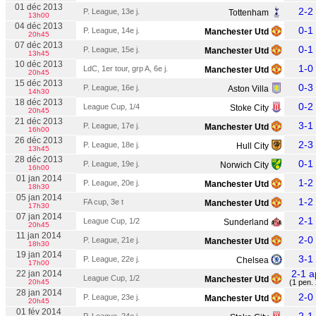
01 déc 2013
2-2
P. League, 13e j.
Tottenham
13h00
04 déc 2013
0-1
P. League, 14e j.
Manchester Utd
20h45
07 déc 2013
0-1
P. League, 15e j.
Manchester Utd
13h45
10 déc 2013
1-0
LdC, 1er tour, grp A, 6e j.
Manchester Utd
20h45
15 déc 2013
0-3
P. League, 16e j.
Aston Villa
14h30
18 déc 2013
0-2
League Cup, 1/4
Stoke City
20h45
21 déc 2013
3-1
P. League, 17e j.
Manchester Utd
16h00
26 déc 2013
2-3
P. League, 18e j.
Hull City
13h45
28 déc 2013
0-1
P. League, 19e j.
Norwich City
16h00
01 jan 2014
1-2
P. League, 20e j.
Manchester Utd
18h30
05 jan 2014
1-2
FA cup, 3e t
Manchester Utd
17h30
07 jan 2014
2-1
League Cup, 1/2
Sunderland
20h45
11 jan 2014
2-0
P. League, 21e j.
Manchester Utd
18h30
19 jan 2014
3-1
P. League, 22e j.
Chelsea
17h00
2-1 a
22 jan 2014
League Cup, 1/2
Manchester Utd
20h45
(1 pen. 
28 jan 2014
2-0
P. League, 23e j.
Manchester Utd
20h45
01 fév 2014