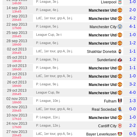
1-0
P. League, 3e j.
Liverpool
14h30
14 sep 2013
2-0
P. League, 4e j.
Manchester Utd
13h45
17 sep 2013
4-2
LdC, 1er tour, grp A, 1e j.
Manchester Utd
20h45
22 sep 2013
4-1
P. League, 5e j.
Manchester City
17h00
25 sep 2013
1-0
League Cup, 3e t
Manchester Utd
20h45
28 sep 2013
1-2
P. League, 6e j.
Manchester Utd
16h00
02 oct 2013
1-1
LdC, 1er tour, grp A, 2e j.
Shakhtar Donetsk
20h45
05 oct 2013
1-2
P. League, 7e j.
Sunderland
18h30
19 oct 2013
1-1
P. League, 8e j.
Manchester Utd
16h00
23 oct 2013
1-0
LdC, 1er tour, grp A, 3e j.
Manchester Utd
20h45
26 oct 2013
3-2
P. League, 9e j.
Manchester Utd
16h00
29 oct 2013
4-0
League Cup, 8e
Manchester Utd
20h45
02 nov 2013
1-3
P. League, 10e j.
Fulham
16h00
05 nov 2013
0-0
LdC, 1er tour, grp A, 4e j.
Real Sociedad
20h45
10 nov 2013
1-0
P. League, 11e j.
Manchester Utd
17h10
24 nov 2013
2-2
P. League, 12e j.
Cardiff City
17h00
27 nov 2013
0-5
LdC, 1er tour, grp A, 5e j.
Bayer Leverkusen
20h45