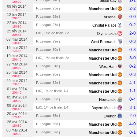
2-1
P. League, 24e j.
Stoke City
16h00
09 fév 2014
2-2
P. League, 25e j.
Manchester Utd
17h00
12 fév 2014
0-0
P. League, 26e j.
Arsenal
20h45
22 fév 2014
0-2
P. League, 27e j.
Crystal Palace
18h30
25 fév 2014
2-0
LdC, 1/8e de finale, 8e
Olympiakos
20h45
08 mar 2014
0-3
P. League, 29e j.
West Bromwich
13h45
16 mar 2014
0-3
P. League, 30e j.
Manchester Utd
14h30
19 mar 2014
3-0
LdC, 1/8e de finale, 8e
Manchester Utd
20h45
22 mar 2014
0-2
P. League, 31e j.
West Ham
18h30
25 mar 2014
0-3
P. League, 28e j.
Manchester Utd
20h45
29 mar 2014
4-1
P. League, 32e j.
Manchester Utd
13h45
01 avr 2014
1-1
LdC, 1/4 de finale, 1/4
Manchester Utd
20h45
05 avr 2014
0-4
P. League, 33e j.
Newcastle
16h00
09 avr 2014
3-1
LdC, 1/4 de finale, 1/4
Bayern Munich
20h45
20 avr 2014
2-0
P. League, 35e j.
Everton
17h10
26 avr 2014
4-0
P. League, 36e j.
Manchester Utd
18h30
03 mai 2014
0-1
P. League, 37e j.
Manchester Utd
16h00