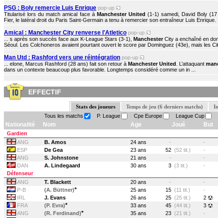
PSG : Boly remercie Luis Enrique
pop-up
Titularisé lors du match amical face à
Manchester United
(1-1) samedi, David Boly (17 a
Fier, le latéral droit du Paris Saint-Germain a tenu à remercier son entraîneur Luis Enrique. .
Amical : Manchester City renverse l'Atletico
pop-up
... s après son succès face aux K-League Stars (3-1),
Manchester
City a enchaîné en domi
Séoul. Les Colchoneros avaient pourtant ouvert le score par Dominguez (43e), mais les Citi
Man Utd : Rashford vers une réintégration
pop-up
... elone, Marcus Rashford (28 ans) fait son retour à
Manchester United
. L’attaquant
man
dans un contexte beaucoup plus favorable. Longtemps considéré comme un in ...
EFFECTIF
Stats des joueurs
Temps de jeu (6 derniers matchs)
I
Tous les matchs
P. League
Cpe Europe
League Cup
Nationalité
Nom
Age
Joué
But
Gardien
ANG
B. Amos
24 ans
-
-
ESP
De Gea
23 ans
52
(52 tit.)
-
ANG
S. Johnstone
21 ans
-
-
DAN
A. Lindegaard
30 ans
3
(3 tit.)
-
Défenseur
ANG
T. Blackett
20 ans
-
-
*
P-B
(A. Büttner)
25 ans
15
(11 tit.)
-
IRL
J. Evans
26 ans
25
(25 tit.)
2
*
FRA
(P. Evra)
33 ans
45
(44 tit.)
3
*
ANG
(R. Ferdinand)
35 ans
23
(21 tit.)
-