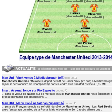
ACTUALITE
: la sélection des infos les + lues par les lecteurs de Maxifoot
Man Utd : Vitek vendu à Middlesbrough (off.)
pop-up
Manchester United
a officialisé le départ définitif de Radek Vitek (22 ans) à Middlesbrou
rejoint le pensionnaire de Championship dans le cadre d’un transfert estimé à 8,15 M€. ...
Inter : Arsenal fonce sur Pio Esposito
pop-up
... dans le viseur de Naples sur ce mercato estival.
Manchester United
reste également i
pressé d'entamer des discussions. ...
Man Utd : Manu Koné ne fait pas l'unanimité
pop-up
... piste du Français semble se refroidir du côté de
Manchester United
. Les
Red Devils
avec l’entourage du milieu de la Roma. Mais le journaliste Ben Jacobs affirme que ...