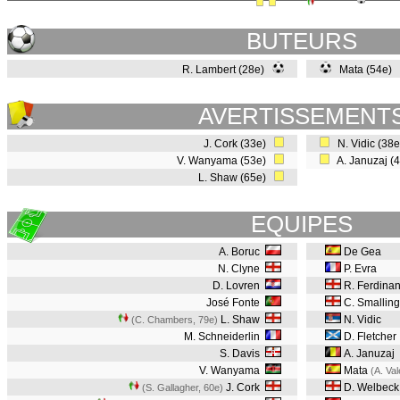
BUTEURS
R. Lambert (28e)
Mata (54e)
AVERTISSEMENT
J. Cork (33e)
N. Vidic (38
V. Wanyama (53e)
A. Januzaj (
L. Shaw (65e)
EQUIPES
A. Boruc
De Gea
N. Clyne
P. Evra
D. Lovren
R. Ferdina
José Fonte
C. Smalling
L. Shaw
N. Vidic
(C. Chambers, 79e
)
M. Schneiderlin
D. Fletcher
S. Davis
A. Januzaj
V. Wanyama
Mata
(A. Va
J. Cork
D. Welbeck
(S. Gallagher, 60e
)