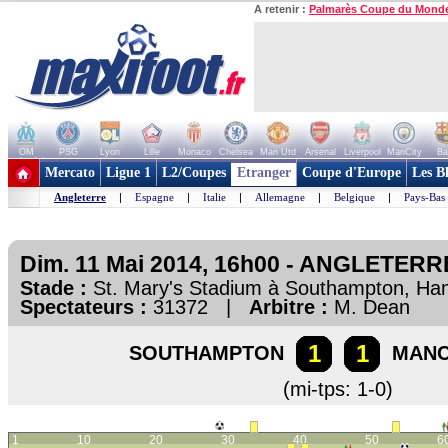
A retenir :
Palmarès Coupe du Mond
OM
PSG
Lyon
Lille
Monaco
Chelsea
Man Utd
Arsenal
Liverpool
ManCity
Ba
+ de clubs
Mercato
Ligue 1
L2/Coupes
Etranger
Coupe d'Europe
Les B
Angleterre
|
Espagne
|
Italie
|
Allemagne
|
Belgique
|
Pays-Bas
Dim. 11 Mai 2014, 16h00 - ANGLETERRE
Stade :
St. Mary's Stadium à Southampton, H
Spectateurs :
31372 |
Arbitre :
M. Dean
1
1
SOUTHAMPTON
MANC
(mi-tps: 1-0)
1
10
20
30
40
50
6