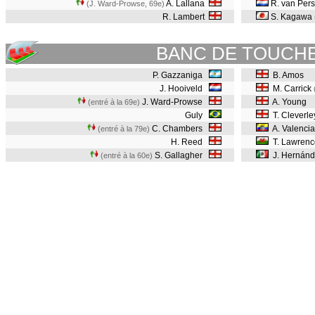
A. Lallana
R. van Per
(J. Ward-Prowse, 69e
)
R. Lambert
S. Kagawa
BANC DE TOUCH
P. Gazzaniga
B. Amos
J. Hooiveld
M. Carrick
J. Ward-Prowse
A. Young
(entré à la 69e)
Guly
T. Cleverle
C. Chambers
A. Valenci
(entré à la 79e)
H. Reed
T. Lawrenc
S. Gallagher
J. Hernán
(entré à la 60e)