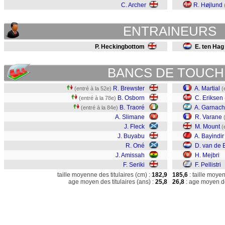
C. Archer
R. Højlund
ENTRAINEURS
P. Heckingbottom
E. ten Hag
BANCS DE TOUCH
R. Brewster
A. Martial
(entré à la 52e)
(
B. Osborn
C. Eriksen
(entré à la 78e)
B. Traoré
A. Garnac
(entré à la 84e)
A. Slimane
R. Varane
J. Fleck
M. Mount
(
J. Buyabu
A. Bayindir
R. Oné
D. van de 
J. Amissah
H. Mejbri
F. Seriki
F. Pellistri
taille moyenne des titulaires (cm) :
182,9
185,6
: taille moye
age moyen des titulaires (ans) :
25,8
26,8
: age moyen de