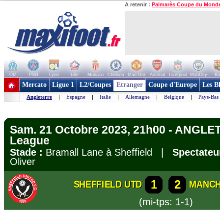
A retenir :
Palmarès Coupe du Mond
OM
PSG
Lyon
Lille
Monaco
Chelsea
Man Utd
Arsenal
Liverpool
ManCity
Ba
+ de clubs
Mercato
Ligue 1
L2/Coupes
Etranger
Coupe d'Europe
Les B
Angleterre
|
Espagne
|
Italie
|
Allemagne
|
Belgique
|
Pays-Bas
Sam. 21 Octobre 2023, 21h00 - ANGLE
League
Stade :
Bramall Lane à Sheffield |
Spectateu
Oliver
1
2
SHEFFIELD UTD
MANCH
(mi-tps: 1-1)