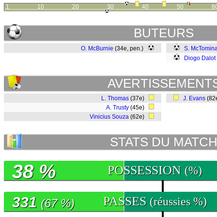
1
10
20
30
40
50
6
BUTEURS
O. McBurnie
(34e, pen.)
S. McTomin
Diogo Dalot
AVERTISSEMENT
L. Thomas
(37e)
J. Evans
(82
A. Trusty
(45e)
Vinicius Souza
(62e)
STATS DU MATC
38 %
POSSESSION
(%)
331
PASSES
(réussies %)
(67 %)