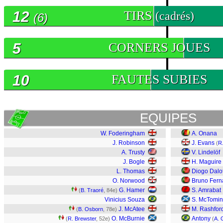
12
TIRS
(cadrés)
(6)
5
CORNERS JOUES
10
FAUTES SUBIES
EQUIPES
W. Foderingham
A. Onana
J. Robinson
J. Evans
(
R
A. Trusty
V. Lindelöf
J. Bogle
H. Maguire
L. Thomas
Diogo Dalo
O. Norwood
Bruno Fer
G. Hamer
S. Amrabat
(
B. Traoré
, 84e)
Vinicius Souza
S. McTomi
J. McAtee
M. Rashfor
(
B. Osborn
, 78e)
O. McBurnie
Antony
(
R. Brewster
, 52e)
(
A. 