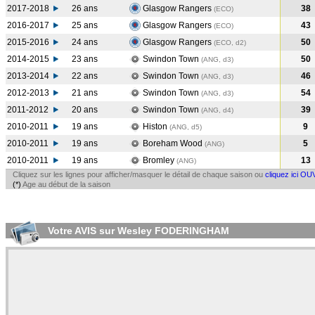
2017-2018
26 ans
Glasgow Rangers
38
(ECO
)
2016-2017
25 ans
Glasgow Rangers
43
(ECO
)
2015-2016
24 ans
Glasgow Rangers
50
(ECO, d2)
2014-2015
23 ans
Swindon Town
50
(ANG, d3)
2013-2014
22 ans
Swindon Town
46
(ANG, d3)
2012-2013
21 ans
Swindon Town
54
(ANG, d3)
2011-2012
20 ans
Swindon Town
39
(ANG, d4)
2010-2011
19 ans
Histon
9
(ANG, d5)
2010-2011
19 ans
Boreham Wood
5
(ANG
)
2010-2011
19 ans
Bromley
13
(ANG
)
Cliquez sur les lignes pour afficher/masquer le détail de chaque saison ou
cliquez ici OU
(*)
Age au début de la saison
Votre AVIS sur Wesley FODERINGHAM