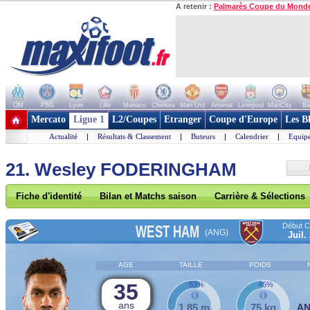
A retenir :
Palmarès Coupe du Mond
OM
PSG
Lyon
Lille
Monaco
Chelsea
Man Utd
Arsenal
Liverpool
ManCity
Ba
+ de clubs
Mercato
Ligue 1
L2/Coupes
Etranger
Coupe d'Europe
Les B
Actualité
|
Résultats & Classement
|
Buteurs
|
Calendrier
|
Equipe
21. Wesley FODERINGHAM
Fiche d'identité
Bilan et Matchs saison
Carrière & Sélections
Début Co
WEST HAM
(ANG)
Juil.
AGE
TAILLE
POIDS
35
53%
45%
ans
1,85 m
75 kg
A