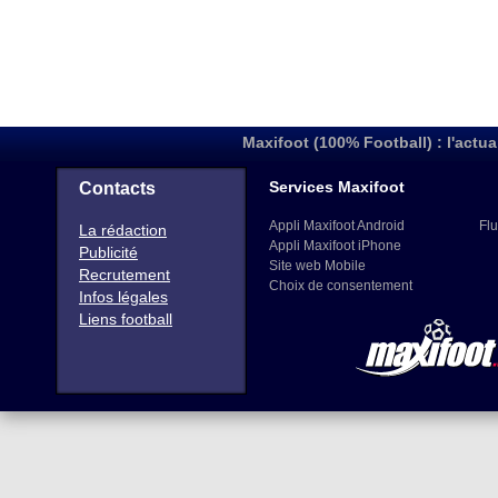
Maxifoot (100% Football) : l'actua
Services Maxifoot
Contacts
Appli Maxifoot Android
Flu
La rédaction
Appli Maxifoot iPhone
Publicité
Site web Mobile
Recrutement
Choix de consentement
Infos légales
Liens football