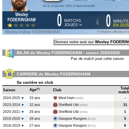
Né le 14 janvier 1991 à Hammersmith
0
0
Wesley
&
FODERINGHAM
MATCHS
MINUTE
JOUES
EN
2025
*
(
)
Wesley Andrew FODERINGHAM
(*) Matchs officiels e
Donnez votre avis sur
Wesley FODERI
BILAN de Wesley FODERINGHAM - saison
2025/2026
Pas de match joué cette saison
CARRIERE de Wesley FODERINGHAM
Sa carrière en club
Total
(*)
Age
Saison
Club
match
2024-2025
33 ans
West Ham
-
(ANG
)
2023-2024
32 ans
Sheffield Utd
31
(ANG
)
2020-2021
29 ans
Sheffield Utd
1
(ANG
)
2019-2020
28 ans
Glasgow Rangers
5
(ECO
)
2018-2019
27 ans
Glasgow Rangers
8
(ECO
)