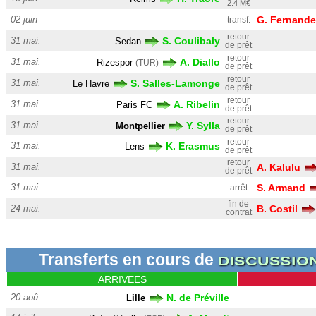
2.4 M€
02 juin
G. Fernand
transf.
retour
31 mai.
S. Coulibaly
Sedan
de prêt
retour
31 mai.
A. Diallo
Rizespor
(TUR)
de prêt
retour
31 mai.
S. Salles-Lamonge
Le Havre
de prêt
retour
31 mai.
A. Ribelin
Paris FC
de prêt
retour
31 mai.
Y. Sylla
Montpellier
de prêt
retour
31 mai.
K. Erasmus
Lens
de prêt
retour
31 mai.
A. Kalulu
de prêt
31 mai.
S. Armand
arrêt
fin de
24 mai.
B. Costil
contrat
Transferts en cours de
DISCUSSIO
ARRIVEES
20 aoû.
N. de Préville
Lille