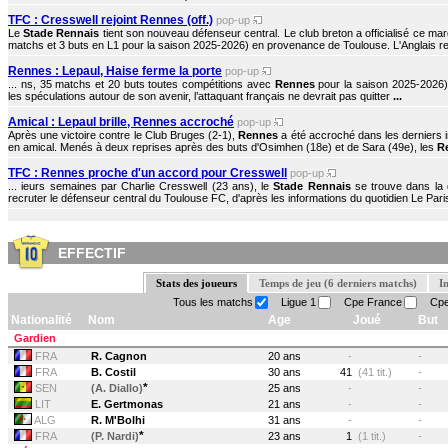
TFC : Cresswell rejoint Rennes (off.)
pop-up
Le
Stade Rennais
tient son nouveau défenseur central. Le club breton a officialisé ce mard
matchs et 3 buts en L1 pour la saison 2025-2026) en provenance de Toulouse. L'Anglais rejo
Rennes : Lepaul, Haise ferme la porte
pop-up
... ns, 35 matchs et 20 buts toutes compétitions avec
Rennes
pour la saison 2025-2026) 
les spéculations autour de son avenir, l’attaquant français ne devrait pas quitter
...
Amical : Lepaul brille, Rennes accroché
pop-up
Après une victoire contre le Club Bruges (2-1),
Rennes
a été accroché dans les derniers 
en amical. Menés à deux reprises après des buts d'Osimhen (18e) et de Sara (49e), les
R
TFC : Rennes proche d'un accord pour Cresswell
pop-up
... ieurs semaines par Charlie Cresswell (23 ans), le
Stade Rennais
se trouve dans la d
recruter le défenseur central du Toulouse FC, d'après les informations du quotidien Le Paris
EFFECTIF
Stats des joueurs
Temps de jeu (6 derniers matchs)
I
Tous les matchs
Ligue 1
Cpe France
Cpe
Nationalité
Nom
Age
Joué
But
Gardien
FRA
R. Cagnon
20 ans
-
-
FRA
B. Costil
30 ans
41
(41 tit.)
-
*
SEN
(A. Diallo)
25 ans
-
-
LIT
E. Gertmonas
21 ans
-
-
ALG
R. M'Bolhi
31 ans
-
-
*
FRA
(P. Nardi)
23 ans
1
(1 tit.)
-