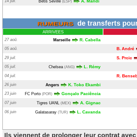
14 juil.
A. Mandi
Betis Séville
(ESP)
de transferts po
RUMEURS
ARRIVEES
27 aoû.
R. Cabella
Marseille
05 aoû.
B. André
29 juil.
S. Prcic
05 juil.
L. Rémy
Chelsea
(ANG)
04 juil.
R. Benseb
26 juin
K. Toko Ekambi
Angers
23 juin
Gonçalo Paciência
FC Porto
(POR)
07 juin
A. Gignac
Tigres UANL
(MEX)
06 juin
L. Cavanda
Galatasaray
(TUR)
Ils viennent de prolonger leur contrat av