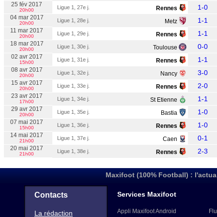
25 fév 2017
1-0
Ligue 1, 27e j.
Rennes
20h00
04 mar 2017
1-1
Ligue 1, 28e j.
Metz
20h00
11 mar 2017
1-1
Ligue 1, 29e j.
Rennes
20h00
18 mar 2017
0-0
Ligue 1, 30e j.
Toulouse
20h00
02 avr 2017
1-1
Ligue 1, 31e j.
Rennes
15h00
08 avr 2017
3-0
Ligue 1, 32e j.
Nancy
20h00
15 avr 2017
2-0
Ligue 1, 33e j.
Rennes
20h00
23 avr 2017
1-1
Ligue 1, 34e j.
St Etienne
17h00
29 avr 2017
1-0
Ligue 1, 35e j.
Bastia
20h00
07 mai 2017
1-0
Ligue 1, 36e j.
Rennes
15h00
14 mai 2017
0-1
Ligue 1, 37e j.
Caen
21h00
20 mai 2017
2-3
Ligue 1, 38e j.
Rennes
21h00
Maxifoot (100% Football) : l'actua
Services Maxifoot
Contacts
Appli Maxifoot Android
Flu
La rédaction