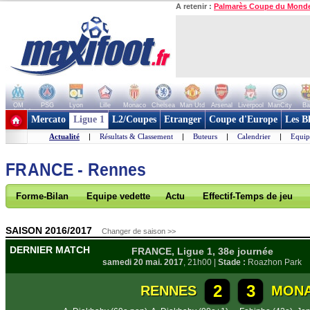
A retenir :
Palmarès Coupe du Mond
OM
PSG
Lyon
Lille
Monaco
Chelsea
Man Utd
Arsenal
Liverpool
ManCity
Ba
+ de clubs
Mercato
Ligue 1
L2/Coupes
Etranger
Coupe d'Europe
Les B
Actualité
|
Résultats & Classement
|
Buteurs
|
Calendrier
|
Equip
FRANCE - Rennes
Forme-Bilan
Equipe vedette
Actu
Effectif-Temps de jeu
SAISON 2016/2017
Changer de saison >>
DERNIER MATCH
FRANCE, Ligue 1, 38e journée
samedi 20 mai. 2017
, 21h00 |
Stade :
Roazhon Park
2
3
RENNES
MON