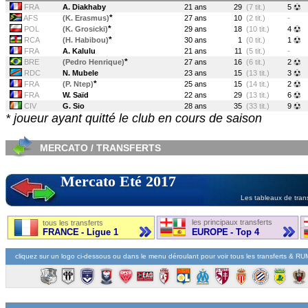
FRA
A. Diakhaby
21 ans
29
(7 tit.)
5
*
AFS
(K. Erasmus)
27 ans
10
(2 tit.)
-
*
POL
(K. Grosicki)
29 ans
18
(10 tit.)
4
*
RCA
(H. Habibou)
30 ans
1
(0 tit.)
1
FRA
A. Kalulu
21 ans
11
(5 tit.)
-
*
BRE
(Pedro Henrique)
27 ans
16
(6 tit.)
2
RDC
N. Mubele
23 ans
15
(13 tit.)
3
*
FRA
(P. Ntep)
25 ans
15
(14 tit.)
2
FRA
W. Saïd
22 ans
29
(13 tit.)
6
CIV
G. Sio
28 ans
35
(33 tit.)
9
* joueur ayant quitté le club en cours de saison
MERCATO / TRANSFERTS
Mercato Eté 2017
Les tableaux de trans
les principaux transferts
tous les transferts
FRANCE - Ligue 1
EUROPE - Top 4
cliquez sur un logo ci-dessous ou dans le menu déroulant pour voir tous les transferts & R