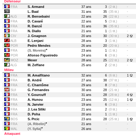
Défenseur
FRA
S. Armand
37 ans
3
(2 tit.)
-
L. Baal
31 ans
35
(35 tit.)
-
ALG
R. Bensebaini
22 ans
26
(22 tit.)
-
FRA
D. Cavaré
22 ans
5
(3 tit.)
-
FRA
R. Danzé
31 ans
36
(35 tit.)
-
FRA
N. Diallo
21 ans
1
(1 tit.)
-
CIV
J. Gnagnon
20 ans
30
(30 tit.)
2
ALB
E. Lenjani
28 ans
3
(1 tit.)
-
POR
Pedro Mendes
26 ans
20
(20 tit.)
-
*
FRA
(S. Moreira)
23 ans
1
(1 tit.)
-
POR
Afonso Figueiredo
24 ans
6
(3 tit.)
-
MOZ
Mexer
28 ans
25
(22 tit.)
2
ALG
M. Zeffane
25 ans
2
(2 tit.)
-
Milieu
FRA
M. Amalfitano
32 ans
6
(6 tit.)
1
FRA
B. André
27 ans
38
(37 tit.)
-
FRA
C. Chantôme
29 ans
8
(7 tit.)
-
SUI
G. Fernandes
30 ans
28
(21 tit.)
-
FRA
Y. Gourcuff
31 ans
28
(28 tit.)
4
FRA
A. Hunou
23 ans
25
(12 tit.)
1
FRA
N. Janvier
19 ans
6
(3 tit.)
-
FRA
J. Lea Siliki
21 ans
2
(0 tit.)
-
FRA
D. Poha
20 ans
1
(1 tit.)
-
BOS
S. Prcic
23 ans
28
(25 tit.)
1
*
FRA
(A. Ribelin)
21 ans
-
-
*
MAL
(Y. Sylla)
26 ans
-
-
Attaquant