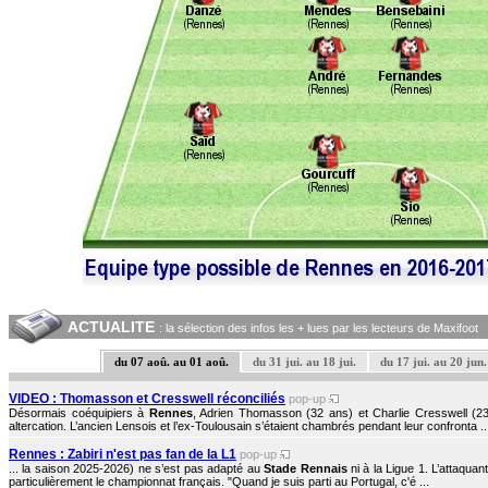
ACTUALITE
: la sélection des infos les + lues par les lecteurs de Maxifoot
du 07 aoû. au 01 aoû.
du 31 jui. au 18 jui.
du 17 jui. au 20 jun.
VIDEO : Thomasson et Cresswell réconciliés
pop-up
Désormais coéquipiers à
Rennes
, Adrien Thomasson (32 ans) et Charlie Cresswell (23
altercation. L’ancien Lensois et l’ex-Toulousain s’étaient chambrés pendant leur confronta ..
Rennes : Zabiri n'est pas fan de la L1
pop-up
... la saison 2025-2026) ne s’est pas adapté au
Stade Rennais
ni à la Ligue 1. L’attaqua
particulièrement le championnat français. "Quand je suis parti au Portugal, c'é ...