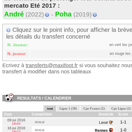
mercato Eté 2017 :
André
Poha
(2022)
-
(2019)
Cliquez sur le point info, pour afficher la brève
les détails du transfert concerné
N. Joueur
en vert les 
:
N. joueur
en rouge les
:
Ecrivez à
transferts@maxifoot.fr
si vous souhaitez nous
transfert à modifier dans nos tableaux
RESULTATS / CALENDRIER
tout
Ligue 1 (38)
Cpe France (2)
Cpe Ligue (2)
Date
Compétition
Domicile
Score
09 jui 2016
1-1
Amical
Laval
18h00
16 jui 2016
1-0
Amical
Rennes
18h15