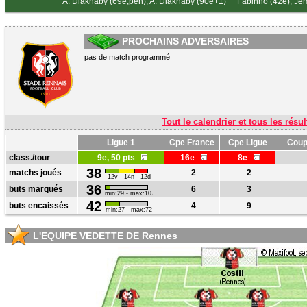
A. Diakhaby (69e,pen)
,
A. Diakhaby (90e+1)
Fabinho (42e)
,
Jem
PROCHAINS ADVERSAIRES
pas de match programmé
Tout le calendrier et tous les résul
Ligue 1
Cpe France
Cpe Ligue
Coup
class./tour
9e, 50 pts
16e
8e
38
matchs joués
2
2
12v - 14n - 12d
36
buts marqués
6
3
min:29 - max:107
42
buts encaissés
4
9
min:27 - max:72
L'EQUIPE VEDETTE DE Rennes