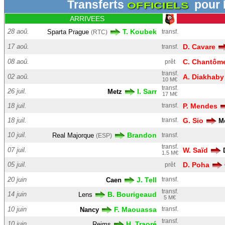
Transferts
pour
OFFICIELS
ARRIVEES
28 aoû.
T. Koubek
Sparta Prague
transf.
(RTC)
17 aoû.
D. Cavare
transf.
08 aoû.
C. Chantôm
prêt
transf.
02 aoû.
A. Diakhaby
10 M€
transf.
26 juil.
I. Sarr
Metz
17 M€
18 juil.
transf.
P. Mendes
18 juil.
transf.
G. Sio
Mo
10 juil.
Brandon
Real Majorque
transf.
(ESP)
transf.
07 juil.
W. Saïd
1.5 M€
05 juil.
D. Poha
prêt
20 juin
J. Tell
transf.
Caen
transf.
14 juin
B. Bourigeaud
Lens
5 M€
10 juin
F. Maouassa
transf.
Nancy
transf.
10 juin
H. Traoré
Reims