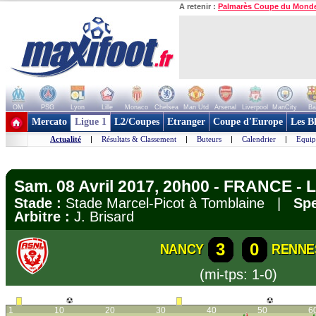
A retenir :
Palmarès Coupe du Mond
OM
PSG
Lyon
Lille
Monaco
Chelsea
Man Utd
Arsenal
Liverpool
ManCity
Ba
+ de clubs
Mercato
Ligue 1
L2/Coupes
Etranger
Coupe d'Europe
Les B
Actualité
|
Résultats & Classement
|
Buteurs
|
Calendrier
|
Equip
Sam. 08 Avril 2017, 20h00 - FRANCE - L
Stade :
Stade Marcel-Picot à Tomblaine |
Spe
Arbitre :
J. Brisard
3
0
NANCY
RENNE
(mi-tps: 1-0)
1
10
20
30
40
50
6