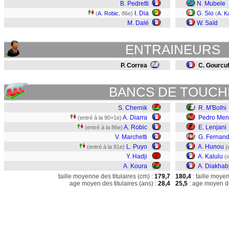
B. Pedretti
N. Mubele
I. Dia
G. Sio
(
A. Robic
, 86e)
(
A. K
M. Dalé
W. Saïd
ENTRAINEURS
P. Correa
C. Gourcuf
BANCS DE TOUCH
S. Chernik
R. M'Bolhi
A. Diarra
Pedro Men
(entré à la 90+1e)
A. Robic
E. Lenjani
(entré à la 86e)
V. Marchetti
G. Fernan
L. Puyo
A. Hunou
(entré à la 81e)
(
Y. Hadji
A. Kalulu
(
A. Koura
A. Diakhab
taille moyenne des titulaires (cm) :
179,7
180,4
: taille moye
age moyen des titulaires (ans) :
28,4
25,5
: age moyen de