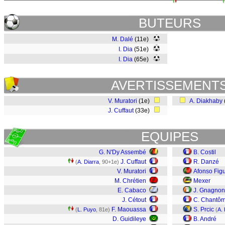
BUTEURS
M. Dalé
(11e)
I. Dia
(51e)
I. Dia
(65e)
AVERTISSEMENT
V. Muratori
(1e)
A. Diakhaby
J. Cuffaut
(33e)
EQUIPES
G. N'Dy Assembé
B. Costil
J. Cuffaut
R. Danzé
(
A. Diarra
, 90+1e)
V. Muratori
Afonso Fig
M. Chrétien
Mexer
E. Cabaco
J. Gnagnon
J. Cétout
C. Chantô
F. Maouassa
S. Prcic
(
L. Puyo
, 81e)
(
A.
D. Guidileye
B. André