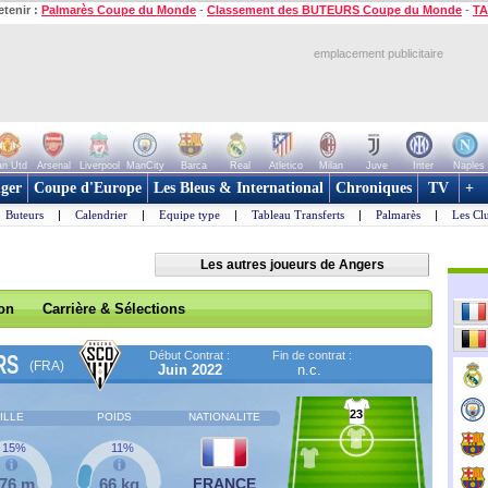
etenir :
Palmarès Coupe du Monde
-
Classement des BUTEURS Coupe du Monde
-
TA
emplacement publicitaire
n Utd
Arsenal
Liverpool
ManCity
Barca
Real
Atletico
Milan
Juve
Inter
Naples
ger
Coupe d'Europe
Les Bleus & International
Chroniques
TV
+
Buteurs
|
Calendrier
|
Equipe type
|
Tableau Transferts
|
Palmarès
|
Les Cl
Les autres joueurs de Angers
son
Carrière & Sélections
Début Contrat :
Fin de contrat :
RS
(FRA)
Juin 2022
n.c.
23
ILLE
POIDS
NATIONALITE
15%
11%
,76 m
66 kg
FRANCE