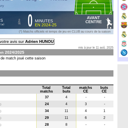
vry
0
AVANT
&
HS
MINUTES
CENTRE
S
EN
2024-25
*
(
)
(*) Matchs officiels et temps de jeu en CLUB au cours de la saison
votre avis sur
Adrien HUNOU
mis à jour le 11 aoû. 2025
son
2024/2025
de match joué cette saison
Total
Total
matchs
buts
matchs
buts
CE
CE
37
4
-
-
24
4
3
-
A
)
34
11
4
1
A
)
29
11
6
2
A
)
28
8
-
-
A
)