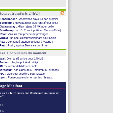
Actu et transferts 24h/24
Fenerbahçe
: Greenwood savoure son premier ...
Bordeaux
: Mavuba n'est plus l'entraîneur (off.)
Galatasaray
: Milan rejette 35 M€ pour Leão
Southampton
: D. Traoré prêté au Mans (officiel)
Real
: Vinicius tout proche de prolonger !
VIDEO
: un accueil impressionnant pour Salah !
Real
: Diomandé attendu ce jeudi à Madrid !
Real
: Rodri, la piste Barça se confirme
PSG
: Akliouche arrive ce jeudi à Paris !
Les + populaires du moment
Médias
: la Liga quitte beIN Sports !
PSG
: pas d'inquiétude pour Rafael Pol
Real
: Diomandé arrive pour 140 M€ !
Real
: ça se complique pour Rodri !
Monaco
: Pogba pointé du doigt
Barça
: Ferran Torres donne son feu vert au ...
OM
: le retour d'Adidas est acté
FIFA
: des excuses après le projet
Bordeaux
: des clubs de N1 montent au créneau
Abha
: c'est fait pour Fekir (officiel)
PSG
: Liverpool accélère pour Mbaye
Real
: réponse imminente de Vinicius
Lyon
: Fonseca prend cher sur les réseaux
Arsenal
: Nørgaard transféré à Everton (off.)
Trabzonspor
: une annonce pour Salah !
Al-Ahli
: Deschamps a discuté !
Real
: une nouvelle offre pour Vinicius
age Maxifoot
PSG
: Luis Enrique satisfait malgré tout
Monaco
: Pogba pointé du doigt
e va t-il faire mieux que Deschamps en équipe de
Rennes
: Zabiri n'est pas fan de la L1
e ?
Rennes
: une offre de Fulham pour Aït Boudlal
VIDEO
: Thomasson et Cresswell réconciliés
UI
Dunkerque
: Nzonzi avait des pistes en L1
NON
Voir les brèves précédentes