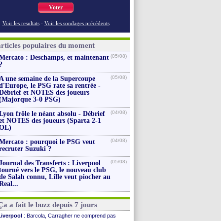
Voter
Voir les resultats
-
Voir les sondages précédents
articles populaires du moment
(05/08)
Mercato : Deschamps, et maintenant
?
(05/08)
A une semaine de la Supercoupe
d'Europe, le PSG rate sa rentrée -
Débrief et NOTES des joueurs
(Majorque 3-0 PSG)
(04/08)
Lyon frôle le néant absolu - Débrief
et NOTES des joueurs (Sparta 2-1
OL)
(04/08)
Mercato : pourquoi le PSG veut
recruter Suzuki ?
(05/08)
Journal des Transferts : Liverpool
tourné vers le PSG, le nouveau club
de Salah connu, Lille veut piocher au
Real...
Ça a fait le buzz depuis 7 jours
Liverpool
: Barcola, Carragher ne comprend pas