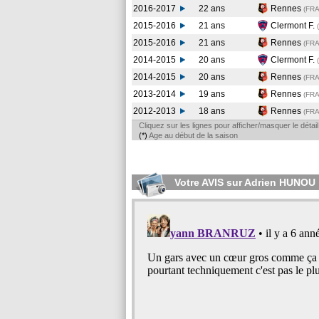
2016-2017
22 ans
Rennes
(FR
2015-2016
21 ans
Clermont F.
2015-2016
21 ans
Rennes
(FR
2014-2015
20 ans
Clermont F.
2014-2015
20 ans
Rennes
(FR
2013-2014
19 ans
Rennes
(FR
2012-2013
18 ans
Rennes
(FR
Cliquez sur les lignes pour afficher/masquer le déta
(*)
Age au début de la saison
Votre AVIS sur Adrien HUNOU