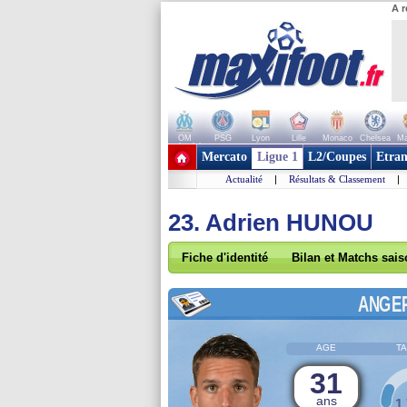
A r
OM
PSG
Lyon
Lille
Monaco
Chelsea
Ma
+ de clubs
Mercato
Ligue 1
L2/Coupes
Etran
Actualité
|
Résultats & Classement
|
23. Adrien HUNOU
Fiche d'identité
Bilan et Matchs sai
ANGE
AGE
TA
31
ans
1