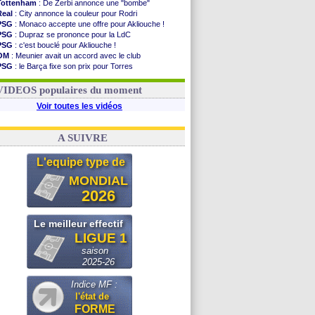
Tottenham
: De Zerbi annonce une "bombe"
Real
: City annonce la couleur pour Rodri
PSG
: Monaco accepte une offre pour Akliouche !
PSG
: Dupraz se prononce pour la LdC
PSG
: c'est bouclé pour Akliouche !
OM
: Meunier avait un accord avec le club
PSG
: le Barça fixe son prix pour Torres
Barça
: Torres souhaite rejoindre le PSG !
FIFA
: Infantino sollicite Trump
VIDEOS populaires du moment
Voir toutes les vidéos
A SUIVRE
L'equipe type de
MONDIAL
2026
Le meilleur effectif
LIGUE 1
saison
2025-26
Indice MF :
l'état de
FORME