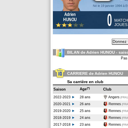
Né le 19 janvier 1994 à E
0
Adrien
HUNOU
MATC
JOUE
Donnez 
BILAN de Adrien HUNOU - sai
Pas 
CARRIERE de Adrien HUNOU
Sa carrière en club
(*)
Age
Saison
Club
2022-2023
28 ans
Angers
(FRA
)
2020-2021
26 ans
Rennes
(FR
2019-2020
25 ans
Rennes
(FR
2018-2019
24 ans
Rennes
(FR
2017-2018
23 ans
Rennes
(FR